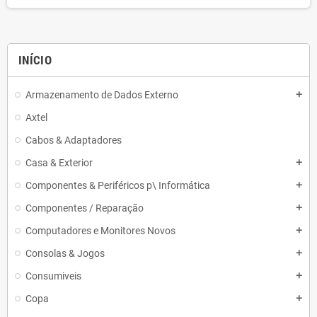
INÍCIO
Armazenamento de Dados Externo
add
Axtel
Cabos & Adaptadores
Casa & Exterior
add
Componentes & Periféricos p\ Informática
add
Componentes / Reparação
add
Computadores e Monitores Novos
add
Consolas & Jogos
add
Consumiveis
add
Copa
add