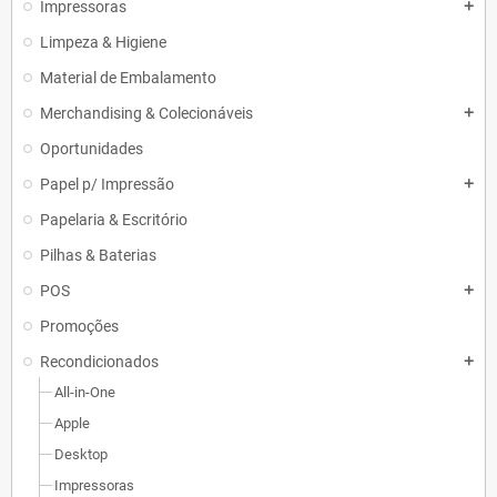
Impressoras
add
Limpeza & Higiene
Material de Embalamento
Merchandising & Colecionáveis
add
Oportunidades
Papel p/ Impressão
add
Papelaria & Escritório
Pilhas & Baterias
POS
add
Promoções
Recondicionados
add
All-in-One
Apple
Desktop
Impressoras