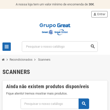
A nossa loja tem um valor mínimo de encomenda de
30€
.
person
Entrar
view_headline
search
chevron_right
chevron_right
Recondicionados
Scanners
SCANNERS
Ainda não existem produtos disponíveis
Fique atento! Iremos mostrar mais produtos.
search