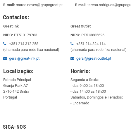
E-mail:
marco.neves@grupogreat.pt
E-mail:
teresa.rodrigues@grupogre
Contactos:
Great Ink
Great Outlet
NIPC:
PT513179763
NIPC:
PT513685626
+351 214 312 258
+351 214 324 114
(chamada para rede fixa nacional)
(chamada para rede fixa nacional)
geral@great-ink.pt
geral@great-outlet.pt
Localização:
Horário:
Estrada Principal
Segunda a Sexta:
Granja Park A7
- das 9h00 às 13h00
2710-142 Sintra
- das 14h00 às 18h00
Portugal
Sábados, Domingos e Feriados:
- Encerrado
SIGA-NOS