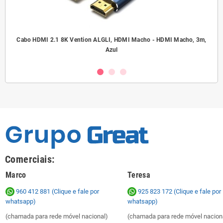
.5
Cabo HDMI 2.1 8K Vention ALGLI, HDMI Macho - HDMI Macho, 3m,
A
Azul
Comerciais:
Marco
Teresa
960 412 881 (Clique e fale por
925 823 172
(Clique e fale por
whatsapp)
whatsapp)
(chamada para rede móvel nacional)
(chamada para rede móvel nacion