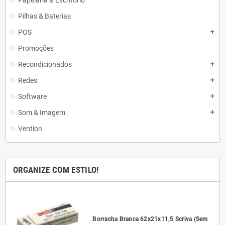
Papelaria & Escritório
Pilhas & Baterias
POS
add
Promoções
Recondicionados
add
Redes
add
Software
add
Som & Imagem
add
Vention
ORGANIZE COM ESTILO!
l
Borracha Branca 62x21x11,5 Scriva (Sem