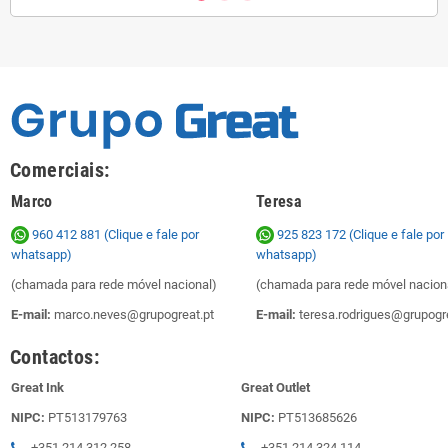
Comerciais:
Marco
Teresa
960 412 881 (Clique e fale por
925 823 172
(Clique e fale por
whatsapp)
whatsapp)
(chamada para rede móvel nacional)
(chamada para rede móvel nacion
E-mail:
marco.neves@grupogreat.pt
E-mail:
teresa.rodrigues@grupogre
Contactos:
Great Ink
Great Outlet
NIPC:
PT513179763
NIPC:
PT513685626
+351 214 312 258
+351 214 324 114