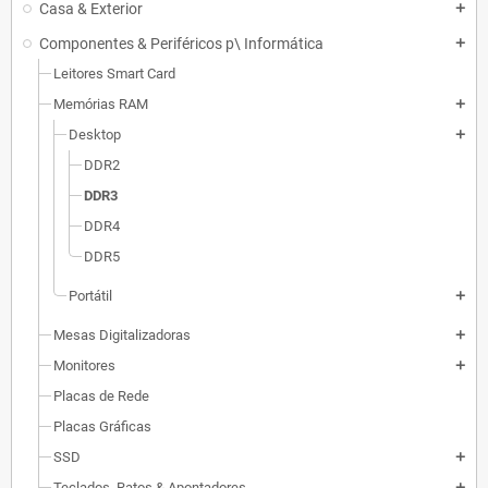
Casa & Exterior
add
Componentes & Periféricos p\ Informática
add
Leitores Smart Card
Memórias RAM
add
Desktop
add
DDR2
DDR3
DDR4
DDR5
Portátil
add
Mesas Digitalizadoras
add
Monitores
add
Placas de Rede
Placas Gráficas
SSD
add
Teclados, Ratos & Apontadores
add