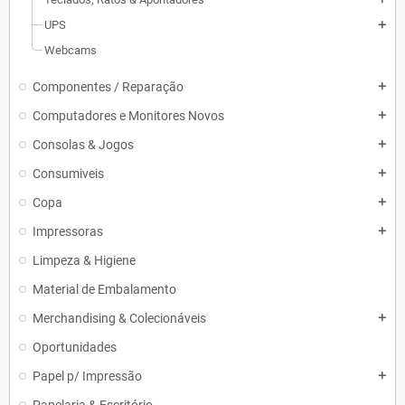
UPS
add
Webcams
Componentes / Reparação
add
Computadores e Monitores Novos
add
Consolas & Jogos
add
Consumiveis
add
Copa
add
Impressoras
add
Limpeza & Higiene
Material de Embalamento
Merchandising & Colecionáveis
add
Oportunidades
Papel p/ Impressão
add