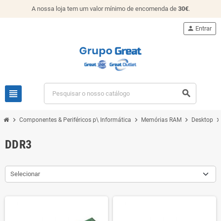
A nossa loja tem um valor mínimo de encomenda de
30€
.
person
Entrar
view_headline
search
chevron_right
chevron_right
chevron_right
chevron_rig
Componentes & Periféricos p\ Informática
Memórias RAM
Desktop
DDR3
Selecionar