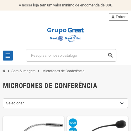
A nossa loja tem um valor mínimo de encomenda de
30€
.
person
Entrar
view_headline
search
chevron_right
chevron_right
Som & Imagem
Microfones de Conferência
MICROFONES DE CONFERÊNCIA
Selecionar