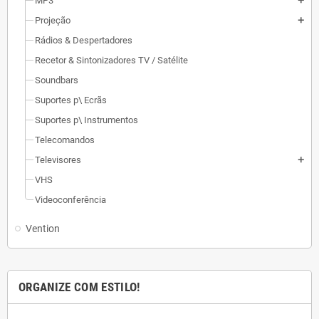
MP3
add
Projeção
add
Rádios & Despertadores
Recetor & Sintonizadores TV / Satélite
Soundbars
Suportes p\ Ecrãs
Suportes p\ Instrumentos
Telecomandos
Televisores
add
VHS
Videoconferência
Vention
ORGANIZE COM ESTILO!