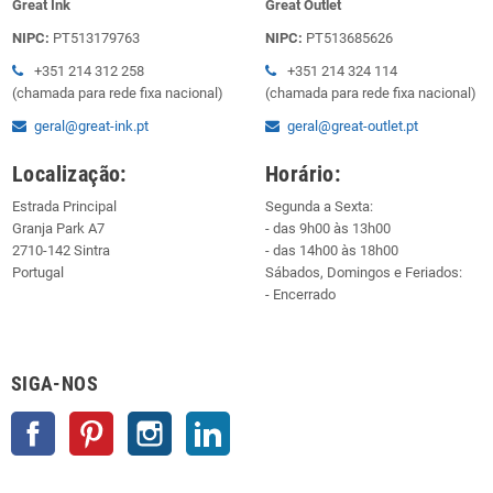
Great Ink
Great Outlet
NIPC:
PT513179763
NIPC:
PT513685626
+351 214 312 258
+351 214 324 114
(chamada para rede fixa nacional)
(chamada para rede fixa nacional)
geral@great-ink.pt
geral@great-outlet.pt
Localização:
Horário:
Estrada Principal
Segunda a Sexta:
Granja Park A7
- das 9h00 às 13h00
2710-142 Sintra
- das 14h00 às 18h00
Portugal
Sábados, Domingos e Feriados:
- Encerrado
SIGA-NOS
Facebook
Pinterest
Instagram
LinkedIn