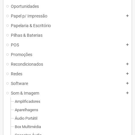
Oportunidades
Papel p/ Impressão
add
Papelaria & Escritório
Pilhas & Baterias
POS
add
Promoções
Recondicionados
add
Redes
add
Software
add
Som & Imagem
add
Amplificadores
Aparelhagens
Áudio Portátil
Box Multimédia