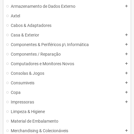
Armazenamento de Dados Externo
add
Axtel
Cabos & Adaptadores
Casa & Exterior
add
Componentes & Periféricos p\ Informática
add
Componentes / Reparação
add
Computadores e Monitores Novos
add
Consolas & Jogos
add
Consumiveis
add
Copa
add
Impressoras
add
Limpeza & Higiene
Material de Embalamento
Merchandising & Colecionáveis
add