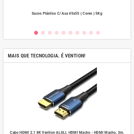
2000
Sacos Plástico C/ Asa 45x55 ( Cores ) 5Kg
MAIS QUE TECNOLOGIA. É VENTION!
.5
Cabo HDMI 2.1 8K Vention ALGLI, HDMI Macho - HDMI Macho, 3m,
A