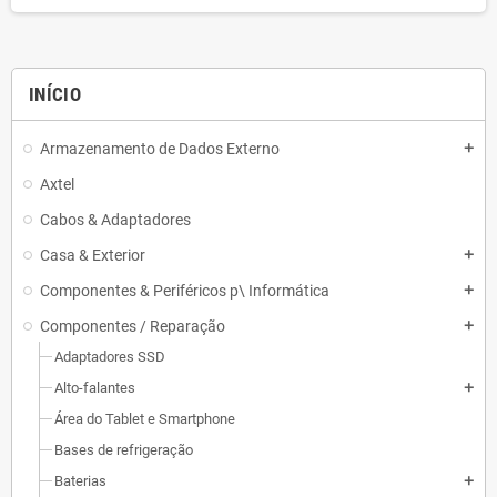
INÍCIO
Armazenamento de Dados Externo
add
Axtel
Cabos & Adaptadores
Casa & Exterior
add
Componentes & Periféricos p\ Informática
add
Componentes / Reparação
add
Adaptadores SSD
Alto-falantes
add
Área do Tablet e Smartphone
Bases de refrigeração
Baterias
add