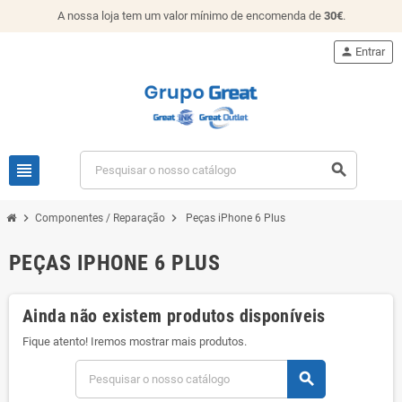
A nossa loja tem um valor mínimo de encomenda de
30€
.
person
Entrar
view_headline
search
chevron_right
chevron_right
Componentes / Reparação
Peças iPhone 6 Plus
PEÇAS IPHONE 6 PLUS
Ainda não existem produtos disponíveis
Fique atento! Iremos mostrar mais produtos.
search