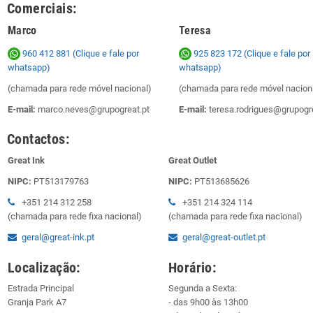
Comerciais:
Marco
Teresa
960 412 881 (Clique e fale por
925 823 172
(Clique e fale por
whatsapp)
whatsapp)
(chamada para rede móvel nacional)
(chamada para rede móvel nacion
E-mail:
marco.neves@grupogreat.pt
E-mail:
teresa.rodrigues@grupogre
Contactos:
Great Ink
Great Outlet
NIPC:
PT513179763
NIPC:
PT513685626
+351 214 312 258
+351 214 324 114
(chamada para rede fixa nacional)
(chamada para rede fixa nacional)
geral@great-ink.pt
geral@great-outlet.pt
Localização:
Horário:
Estrada Principal
Segunda a Sexta:
Granja Park A7
- das 9h00 às 13h00