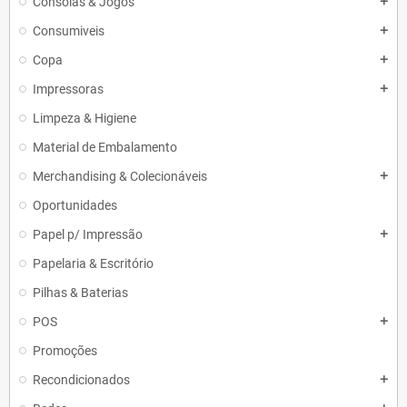
Consolas & Jogos
add
Consumiveis
add
Copa
add
Impressoras
add
Limpeza & Higiene
Material de Embalamento
Merchandising & Colecionáveis
add
Oportunidades
Papel p/ Impressão
add
Papelaria & Escritório
Pilhas & Baterias
POS
add
Promoções
Recondicionados
add