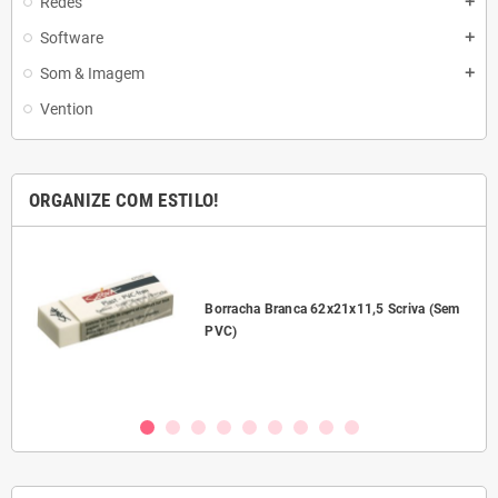
Redes
add
Software
add
Som & Imagem
add
Vention
ORGANIZE COM ESTILO!
l
Borracha Branca 62x21x11,5 Scriva (Sem
PVC)