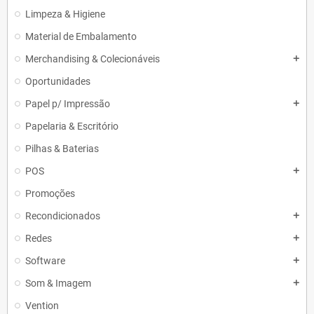
Limpeza & Higiene
Material de Embalamento
Merchandising & Colecionáveis
add
Oportunidades
Papel p/ Impressão
add
Papelaria & Escritório
Pilhas & Baterias
POS
add
Promoções
Recondicionados
add
Redes
add
Software
add
Som & Imagem
add
Vention