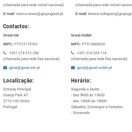
(chamada para rede móvel nacional)
(chamada para rede móvel nacion
E-mail:
marco.neves@grupogreat.pt
E-mail:
teresa.rodrigues@grupogre
Contactos:
Great Ink
Great Outlet
NIPC:
PT513179763
NIPC:
PT513685626
+351 214 312 258
+351 214 324 114
(chamada para rede fixa nacional)
(chamada para rede fixa nacional)
geral@great-ink.pt
geral@great-outlet.pt
Localização:
Horário:
Estrada Principal
Segunda a Sexta:
Granja Park A7
- das 9h00 às 13h00
2710-142 Sintra
- das 14h00 às 18h00
Portugal
Sábados, Domingos e Feriados:
- Encerrado