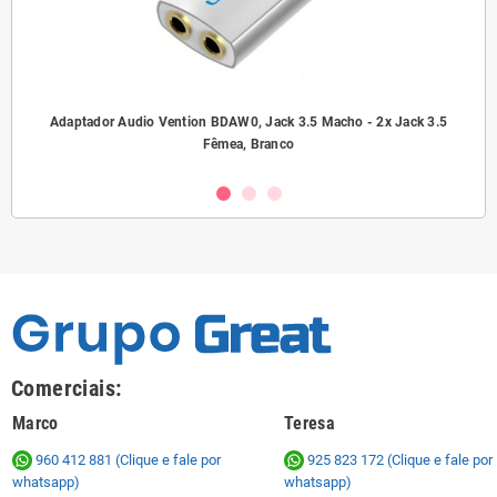
ho/
Adaptador Audio Vention BDAW0, Jack 3.5 Macho - 2x Jack 3.5
A
Fêmea, Branco
Comerciais:
Marco
Teresa
960 412 881 (Clique e fale por
925 823 172
(Clique e fale por
whatsapp)
whatsapp)