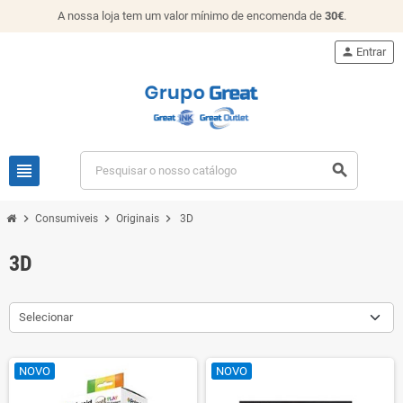
A nossa loja tem um valor mínimo de encomenda de
30€
.
person
Entrar
view_headline
search
chevron_right
chevron_right
chevron_right
Consumiveis
Originais
3D
3D
Selecionar
NOVO
NOVO