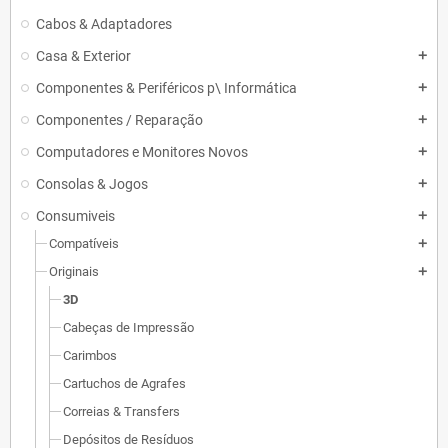
Cabos & Adaptadores
Casa & Exterior
add
Componentes & Periféricos p\ Informática
add
Componentes / Reparação
add
Computadores e Monitores Novos
add
Consolas & Jogos
add
Consumiveis
add
Compatíveis
add
Originais
add
3D
Cabeças de Impressão
Carimbos
Cartuchos de Agrafes
Correias & Transfers
Depósitos de Resíduos