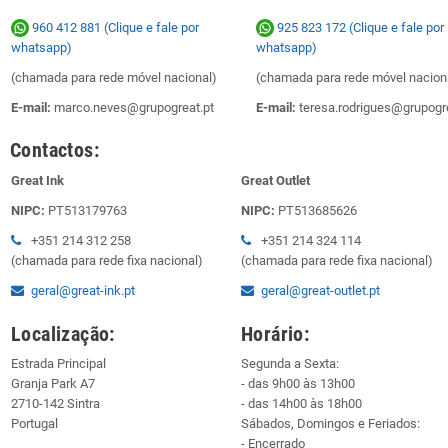
960 412 881 (Clique e fale por
925 823 172
(Clique e fale por
whatsapp)
whatsapp)
(chamada para rede móvel nacional)
(chamada para rede móvel nacion
E-mail:
marco.neves@grupogreat.pt
E-mail:
teresa.rodrigues@grupogre
Contactos:
Great Ink
Great Outlet
NIPC:
PT513179763
NIPC:
PT513685626
+351 214 312 258
+351 214 324 114
(chamada para rede fixa nacional)
(chamada para rede fixa nacional)
geral@great-ink.pt
geral@great-outlet.pt
Localização:
Horário:
Estrada Principal
Segunda a Sexta:
Granja Park A7
- das 9h00 às 13h00
2710-142 Sintra
- das 14h00 às 18h00
Portugal
Sábados, Domingos e Feriados:
- Encerrado