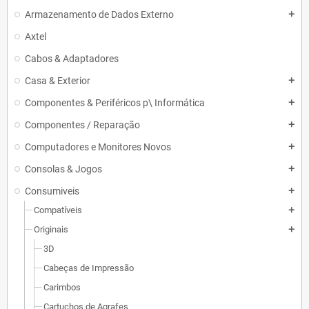
Armazenamento de Dados Externo
add
Axtel
Cabos & Adaptadores
Casa & Exterior
add
Componentes & Periféricos p\ Informática
add
Componentes / Reparação
add
Computadores e Monitores Novos
add
Consolas & Jogos
add
Consumiveis
add
Compatíveis
add
Originais
add
3D
Cabeças de Impressão
Carimbos
Cartuchos de Agrafes