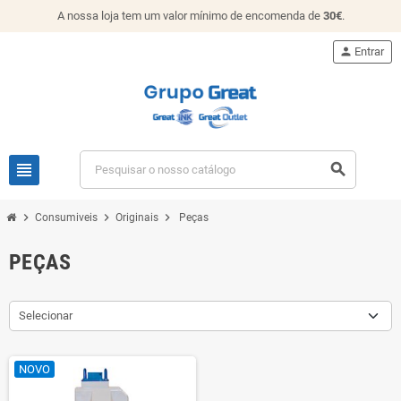
A nossa loja tem um valor mínimo de encomenda de
30€
.
person
Entrar
view_headline
search
chevron_right
chevron_right
chevron_right
Consumiveis
Originais
Peças
PEÇAS
Selecionar
NOVO