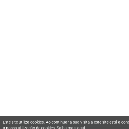
Este site utiliza cookies. Ao continuar a sua visita a este site está a c
a nossa utilização de cookies.
Saiba mais aqui.