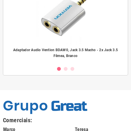
ho/
Adaptador Audio Vention BDAW0, Jack 3.5 Macho - 2x Jack 3.5
A
Fêmea, Branco
Comerciais:
Marco
Teresa