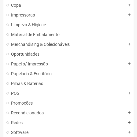
Copa
add
Impressoras
add
Limpeza & Higiene
Material de Embalamento
Merchandising & Colecionáveis
add
Oportunidades
Papel p/ Impressão
add
Papelaria & Escritório
Pilhas & Baterias
POS
add
Promoções
Recondicionados
add
Redes
add
Software
add