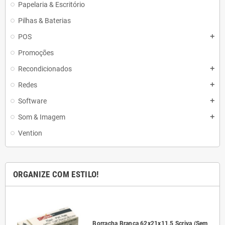
Papelaria & Escritório
Pilhas & Baterias
POS
add
Promoções
Recondicionados
add
Redes
add
Software
add
Som & Imagem
add
Vention
ORGANIZE COM ESTILO!
l
Borracha Branca 62x21x11,5 Scriva (Sem