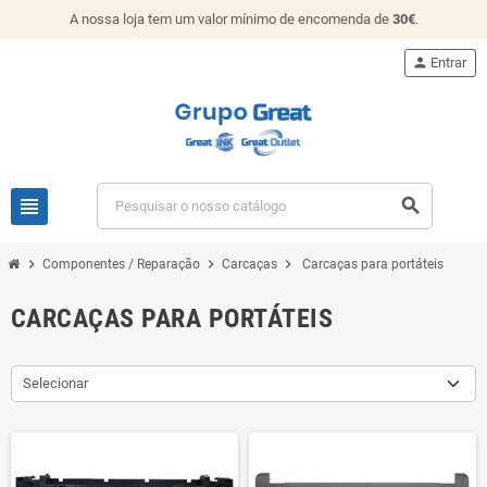
A nossa loja tem um valor mínimo de encomenda de
30€
.
person
Entrar
view_headline
search
chevron_right
chevron_right
chevron_right
Componentes / Reparação
Carcaças
Carcaças para portáteis
CARCAÇAS PARA PORTÁTEIS
Selecionar