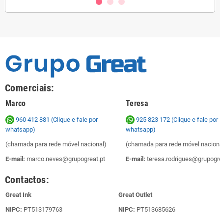
Comerciais:
Marco
Teresa
960 412 881 (Clique e fale por
925 823 172
(Clique e fale por
whatsapp)
whatsapp)
(chamada para rede móvel nacional)
(chamada para rede móvel nacion
E-mail:
marco.neves@grupogreat.pt
E-mail:
teresa.rodrigues@grupogre
Contactos:
Great Ink
Great Outlet
NIPC:
PT513179763
NIPC:
PT513685626