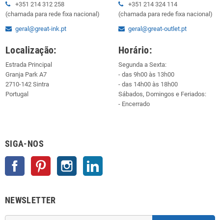
+351 214 312 258
+351 214 324 114
(chamada para rede fixa nacional)
(chamada para rede fixa nacional)
geral@great-ink.pt
geral@great-outlet.pt
Localização:
Horário:
Estrada Principal
Segunda a Sexta:
Granja Park A7
- das 9h00 às 13h00
2710-142 Sintra
- das 14h00 às 18h00
Portugal
Sábados, Domingos e Feriados:
- Encerrado
SIGA-NOS
Facebook
Pinterest
Instagram
LinkedIn
NEWSLETTER