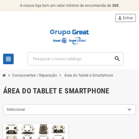
A nossa loja tem um valor mínimo de encomenda de
30€
.
person
Entrar
view_headline
search
chevron_right
chevron_right
Componentes / Reparação
Área do Tablet e Smartphone
ÁREA DO TABLET E SMARTPHONE
Selecionar