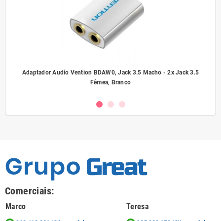
ho/
Adaptador Audio Vention BDAW0, Jack 3.5 Macho - 2x Jack 3.5
A
Fêmea, Branco
Comerciais:
Marco
Teresa