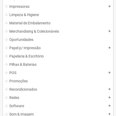
Impressoras
add
Limpeza & Higiene
Material de Embalamento
Merchandising & Colecionáveis
add
Oportunidades
Papel p/ Impressão
add
Papelaria & Escritório
Pilhas & Baterias
POS
add
Promoções
Recondicionados
add
Redes
add
Software
add
Som & Imagem
add