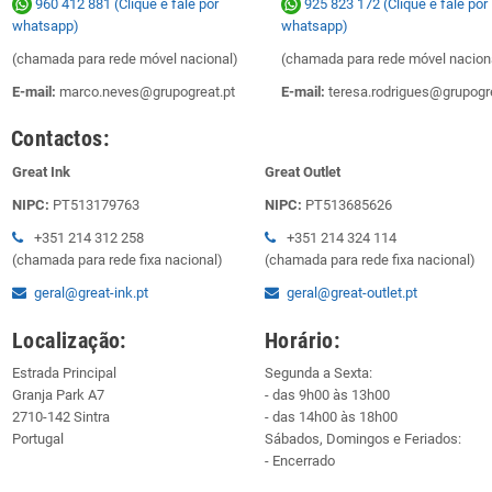
960 412 881 (Clique e fale por
925 823 172
(Clique e fale por
whatsapp)
whatsapp)
(chamada para rede móvel nacional)
(chamada para rede móvel nacion
E-mail:
marco.neves@grupogreat.pt
E-mail:
teresa.rodrigues@grupogre
Contactos:
Great Ink
Great Outlet
NIPC:
PT513179763
NIPC:
PT513685626
+351 214 312 258
+351 214 324 114
(chamada para rede fixa nacional)
(chamada para rede fixa nacional)
geral@great-ink.pt
geral@great-outlet.pt
Localização:
Horário:
Estrada Principal
Segunda a Sexta:
Granja Park A7
- das 9h00 às 13h00
2710-142 Sintra
- das 14h00 às 18h00
Portugal
Sábados, Domingos e Feriados:
- Encerrado