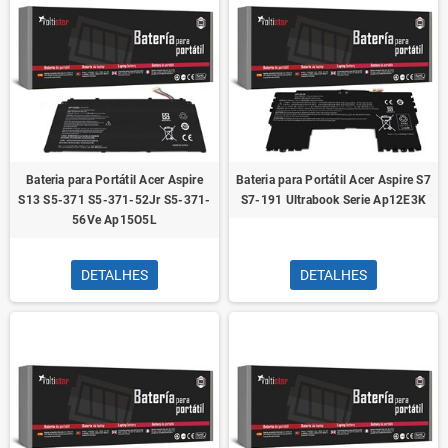
Bateria para Portátil Acer Aspire
Bateria para Portátil Acer Aspire S7
S13 S5-371 S5-371-52Jr S5-371-
S7-191 Ultrabook Serie Ap12E3K
56Ve Ap15O5L
DETALHES
DETALHES