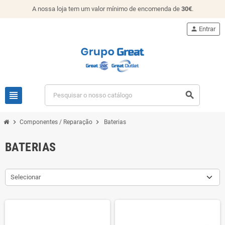
A nossa loja tem um valor mínimo de encomenda de
30€
.
person
Entrar
view_headline
search
chevron_right
chevron_right
Componentes / Reparação
Baterias
BATERIAS
Selecionar