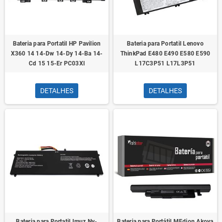
Bateria para Portatil HP Pavilion
Bateria para Portatil Lenovo
X360 14 14-Dw 14-Dy 14-Ba 14-
ThinkPad E480 E490 E580 E590
Cd 15 15-Er PC03Xl
L17C3P51 L17L3P51
DETALHES
DETALHES
Bateria para Portatil Imuz Nv-
Bateria para Portátil MEdion Akoya