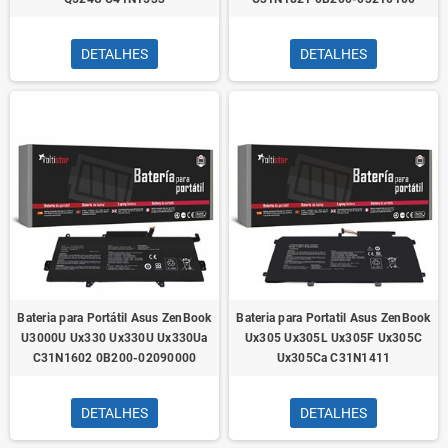
DETALHES
DETALHES
Bateria para Portátil Asus ZenBook
Bateria para Portatil Asus ZenBook
U3000U Ux330 Ux330U Ux330Ua
Ux305 Ux305L Ux305F Ux305C
C31N1602 0B200-02090000
Ux305Ca C31N1411
DETALHES
DETALHES