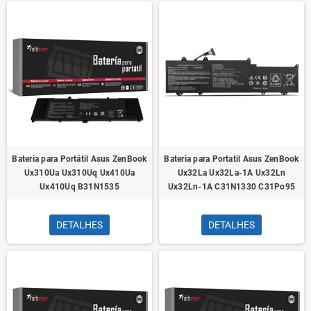
Bateria para Portátil Asus ZenBook
Bateria para Portatil Asus ZenBook
Ux310Ua Ux310Uq Ux410Ua
Ux32La Ux32La-1A Ux32Ln
Ux410Uq B31N1535
Ux32Ln-1A C31N1330 C31Po95
DETALHES
DETALHES