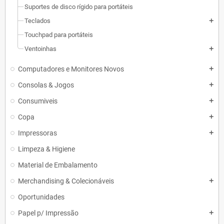
Suportes de disco rígido para portáteis
Teclados
add
Touchpad para portáteis
Ventoinhas
add
Computadores e Monitores Novos
add
Consolas & Jogos
add
Consumiveis
add
Copa
add
Impressoras
add
Limpeza & Higiene
Material de Embalamento
Merchandising & Colecionáveis
add
Oportunidades
Papel p/ Impressão
add