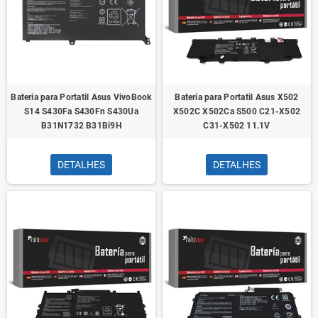
Bateria para Portatil Asus VivoBook
Bateria para Portatil Asus X502
S14 S430Fa S430Fn S430Ua
X502C X502Ca S500 C21-X502
B31N1732 B31Bi9H
C31-X502 11.1V
DETALHES
DETALHES