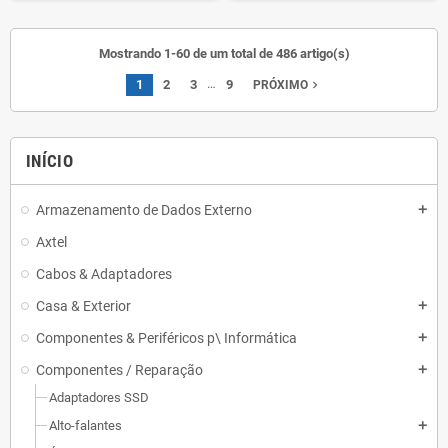
Mostrando 1-60 de um total de 486 artigo(s)
…
1
2
3
9
navigate_next
PRÓXIMO
INÍCIO
Armazenamento de Dados Externo
add
Axtel
Cabos & Adaptadores
Casa & Exterior
add
Componentes & Periféricos p\ Informática
add
Componentes / Reparação
add
Adaptadores SSD
Alto-falantes
add