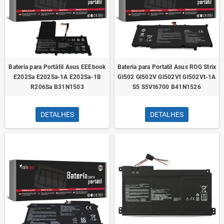
Bateria para Portátil Asus EEEbook
Bateria para Portatil Asus ROG Strix
E202Sa E202Sa-1A E202Sa-1B
Gl502 Gl502V Gl502Vt Gl502Vt-1A
R206Sa B31N1503
S5 S5Vt6700 B41N1526
DETALHES
DETALHES