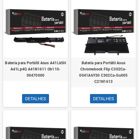
Bateria para Portátil Asus A41Lk5H
Bateria para Portátil Asus
A41Lp4Q A41N1611 Ob110-
Chromebook Flip C302Ca-
00470000
0041A6Y30 C302Ca-Gu005
C21N1613
DETALHES
DETALHES