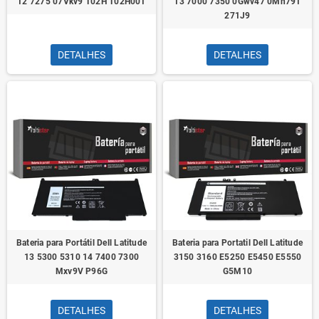
12 7275 07Vkv9 T02H T02H001
13 7000 7350 0Gwv47 0Mn791
271J9
DETALHES
DETALHES
Bateria para Portátil Dell Latitude
Bateria para Portatil Dell Latitude
13 5300 5310 14 7400 7300
3150 3160 E5250 E5450 E5550
Mxv9V P96G
G5M10
DETALHES
DETALHES