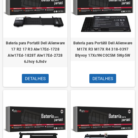
Bateria para Portatil Dell Alienware
Bateria para Portátil Dell Alienware
17 R2 17 R3 Alw17Ed-1728
M17X R3 M17X R4 318-0397
Alw17Ed-1828T Alw17Ed-2728
Btyvoy 17Xc9N C0C5M 5Wp5W
6Jhcy 6Jhdv
DETALHES
DETALHES