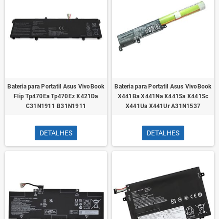
Bateria para Portatil Asus VivoBook
Bateria para Portatil Asus VivoBook
Flip Tp470Ea Tp470Ez X421Da
X441Ba X441Na X441Sa X441Sc
C31N1911 B31N1911
X441Ua X441Ur A31N1537
DETALHES
DETALHES