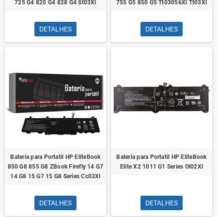
725 G4 820 G4 828 G4 St03Xl
755 G5 850 G5 Tt03056Xl Tt03Xl
DETALHES
DETALHES
Bateria para Portatil HP EliteBook
Bateria para Portatil HP EliteBook
850 G8 855 G8 ZBook Firefly 14 G7
Elite X2 1011 G1 Series Ol02Xl
14 G8 15 G7 15 G8 Series Cc03Xl
DETALHES
DETALHES