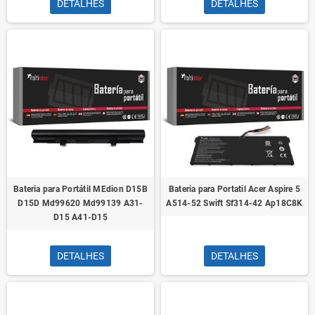
DETALHES
DETALHES
Bateria para Portátil MEdion D15B
Bateria para Portatil Acer Aspire 5
D15D Md99620 Md99139 A31-
A514-52 Swift Sf314-42 Ap18C8K
D15 A41-D15
DETALHES
DETALHES