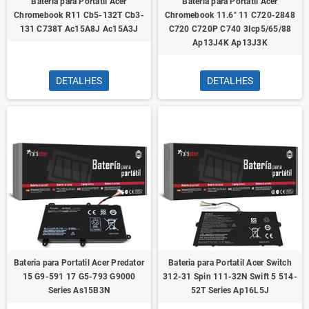
Bateria para Portátil Acer
Bateria para Portatil Acer
Chromebook R11 Cb5-132T Cb3-
Chromebook 11.6" 11 C720-2848
131 C738T Ac15A8J Ac15A3J
C720 C720P C740 3Icp5/65/88
Ap13J4K Ap13J3K
DETALHES
DETALHES
Bateria para Portatil Acer Predator
Bateria para Portatil Acer Switch
15 G9-591 17 G5-793 G9000
312-31 Spin 111-32N Swift 5 514-
Series As15B3N
52T Series Ap16L5J