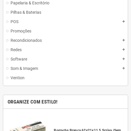
Papelaria & Escritório
Pilhas & Baterias
POS
add
Promoções
Recondicionados
add
Redes
add
Software
add
Som & Imagem
add
Vention
ORGANIZE COM ESTILO!
l
Borracha Branca 62x21x11,5 Scriva (Sem