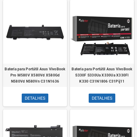
Bateria para Portátil Asus VivoBook
Bateria para Portátil Asus VivoBook
Pro M580V X580Vd X580Gd
S330F S330Ua X330Ua X330Fl
N580Vd N580Vn C31N1636
K330 C31N1806 C31Pij11
DETALHES
DETALHES