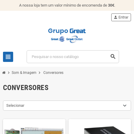
A nossa loja tem um valor mínimo de encomenda de
30€
.
person
Entrar
view_headline
search
chevron_right
chevron_right
Som & Imagem
Conversores
CONVERSORES
Selecionar