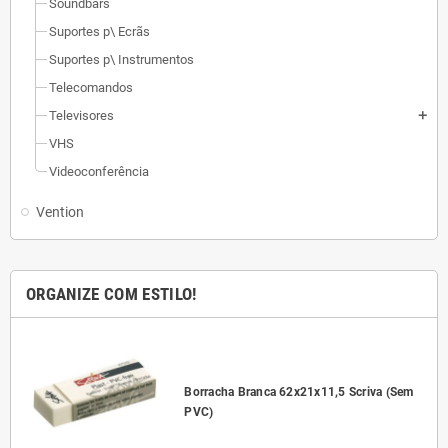
Soundbars
Suportes p\ Ecrãs
Suportes p\ Instrumentos
Telecomandos
Televisores
add
VHS
Videoconferência
Vention
ORGANIZE COM ESTILO!
l
Borracha Branca 62x21x11,5 Scriva (Sem
PVC)