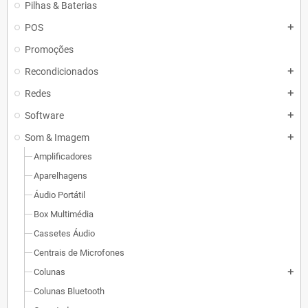
Pilhas & Baterias
POS
add
Promoções
Recondicionados
add
Redes
add
Software
add
Som & Imagem
add
Amplificadores
Aparelhagens
Áudio Portátil
Box Multimédia
Cassetes Áudio
Centrais de Microfones
Colunas
add
Colunas Bluetooth