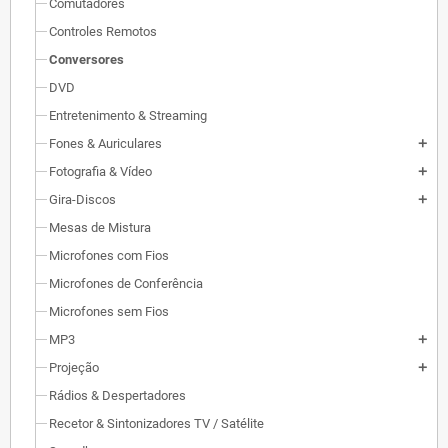
Comutadores
Controles Remotos
Conversores
DVD
Entretenimento & Streaming
Fones & Auriculares
add
Fotografia & Vídeo
add
Gira-Discos
add
Mesas de Mistura
Microfones com Fios
Microfones de Conferência
Microfones sem Fios
MP3
add
Projeção
add
Rádios & Despertadores
Recetor & Sintonizadores TV / Satélite