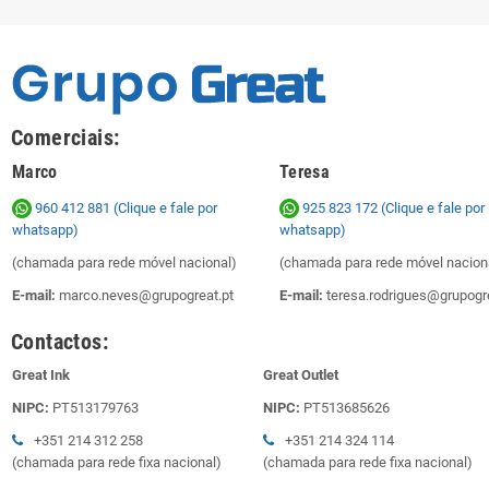
Comerciais:
Marco
Teresa
960 412 881 (Clique e fale por
925 823 172
(Clique e fale por
whatsapp)
whatsapp)
(chamada para rede móvel nacional)
(chamada para rede móvel nacion
E-mail:
marco.neves@grupogreat.pt
E-mail:
teresa.rodrigues@grupogre
Contactos:
Great Ink
Great Outlet
NIPC:
PT513179763
NIPC:
PT513685626
+351 214 312 258
+351 214 324 114
(chamada para rede fixa nacional)
(chamada para rede fixa nacional)