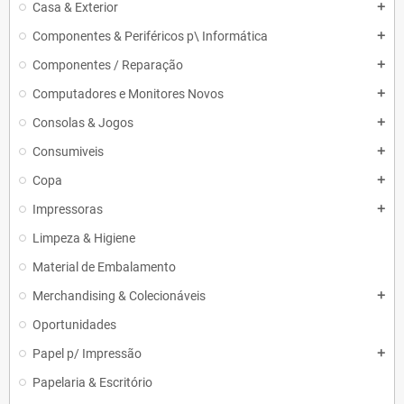
Casa & Exterior
add
Componentes & Periféricos p\ Informática
add
Componentes / Reparação
add
Computadores e Monitores Novos
add
Consolas & Jogos
add
Consumiveis
add
Copa
add
Impressoras
add
Limpeza & Higiene
Material de Embalamento
Merchandising & Colecionáveis
add
Oportunidades
Papel p/ Impressão
add
Papelaria & Escritório