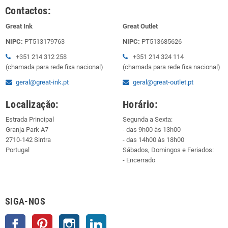
Contactos:
Great Ink
Great Outlet
NIPC:
PT513179763
NIPC:
PT513685626
+351 214 312 258
+351 214 324 114
(chamada para rede fixa nacional)
(chamada para rede fixa nacional)
geral@great-ink.pt
geral@great-outlet.pt
Localização:
Horário:
Estrada Principal
Segunda a Sexta:
Granja Park A7
- das 9h00 às 13h00
2710-142 Sintra
- das 14h00 às 18h00
Portugal
Sábados, Domingos e Feriados:
- Encerrado
SIGA-NOS
Facebook
Pinterest
Instagram
LinkedIn