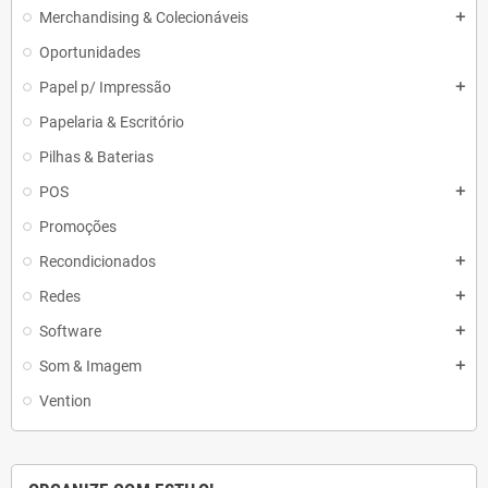
Merchandising & Colecionáveis
add
Oportunidades
Papel p/ Impressão
add
Papelaria & Escritório
Pilhas & Baterias
POS
add
Promoções
Recondicionados
add
Redes
add
Software
add
Som & Imagem
add
Vention