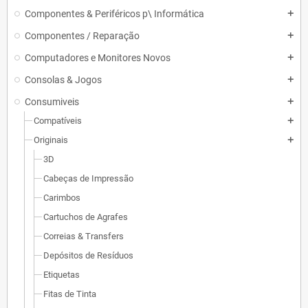
Componentes & Periféricos p\ Informática
add
Componentes / Reparação
add
Computadores e Monitores Novos
add
Consolas & Jogos
add
Consumiveis
add
Compatíveis
add
Originais
add
3D
Cabeças de Impressão
Carimbos
Cartuchos de Agrafes
Correias & Transfers
Depósitos de Resíduos
Etiquetas
Fitas de Tinta