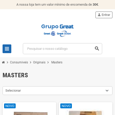
A nossa loja tem um valor mínimo de encomenda de
30€
.
person
Entrar
view_headline
search
chevron_right
chevron_right
chevron_right
Consumiveis
Originais
Masters
MASTERS
Selecionar
NOVO
NOVO