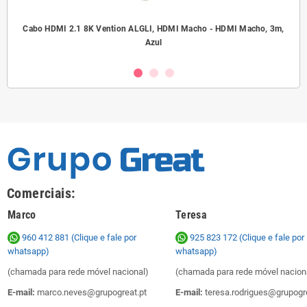
.5
Cabo HDMI 2.1 8K Vention ALGLI, HDMI Macho - HDMI Macho, 3m,
A
Azul
Comerciais:
Marco
Teresa
960 412 881 (Clique e fale por
925 823 172
(Clique e fale por
whatsapp)
whatsapp)
(chamada para rede móvel nacional)
(chamada para rede móvel nacion
E-mail:
marco.neves@grupogreat.pt
E-mail:
teresa.rodrigues@grupogre