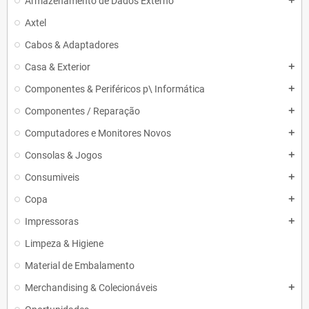
Armazenamento de Dados Externo
add
Axtel
Cabos & Adaptadores
Casa & Exterior
add
Componentes & Periféricos p\ Informática
add
Componentes / Reparação
add
Computadores e Monitores Novos
add
Consolas & Jogos
add
Consumiveis
add
Copa
add
Impressoras
add
Limpeza & Higiene
Material de Embalamento
Merchandising & Colecionáveis
add