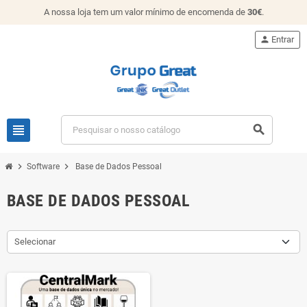
A nossa loja tem um valor mínimo de encomenda de
30€
.
person
Entrar
view_headline
search
chevron_right
chevron_right
Software
Base de Dados Pessoal
BASE DE DADOS PESSOAL
Selecionar