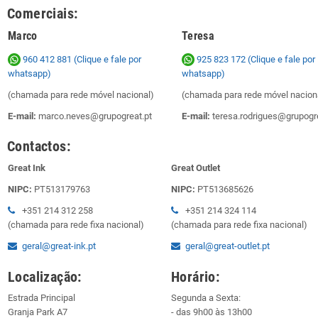
Comerciais:
Marco
Teresa
960 412 881 (Clique e fale por
925 823 172
(Clique e fale por
whatsapp)
whatsapp)
(chamada para rede móvel nacional)
(chamada para rede móvel nacion
E-mail:
marco.neves@grupogreat.pt
E-mail:
teresa.rodrigues@grupogre
Contactos:
Great Ink
Great Outlet
NIPC:
PT513179763
NIPC:
PT513685626
+351 214 312 258
+351 214 324 114
(chamada para rede fixa nacional)
(chamada para rede fixa nacional)
geral@great-ink.pt
geral@great-outlet.pt
Localização:
Horário:
Estrada Principal
Segunda a Sexta:
Granja Park A7
- das 9h00 às 13h00