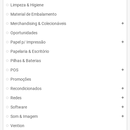
Limpeza & Higiene
Material de Embalamento
Merchandising & Colecionáveis
add
Oportunidades
Papel p/ Impressão
add
Papelaria & Escritório
Pilhas & Baterias
POS
add
Promoções
Recondicionados
add
Redes
add
Software
add
Som & Imagem
add
Vention