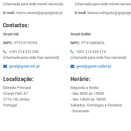
(chamada para rede móvel nacional)
(chamada para rede móvel nacion
E-mail:
marco.neves@grupogreat.pt
E-mail:
teresa.rodrigues@grupogre
Contactos:
Great Ink
Great Outlet
NIPC:
PT513179763
NIPC:
PT513685626
+351 214 312 258
+351 214 324 114
(chamada para rede fixa nacional)
(chamada para rede fixa nacional)
geral@great-ink.pt
geral@great-outlet.pt
Localização:
Horário:
Estrada Principal
Segunda a Sexta:
Granja Park A7
- das 9h00 às 13h00
2710-142 Sintra
- das 14h00 às 18h00
Portugal
Sábados, Domingos e Feriados:
- Encerrado