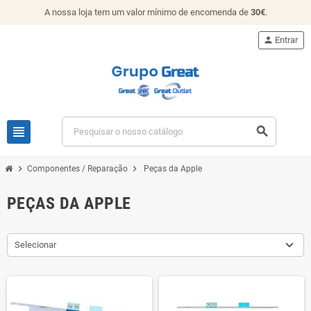
A nossa loja tem um valor mínimo de encomenda de
30€
.
person
Entrar
view_headline
search
chevron_right
chevron_right
Componentes / Reparação
Peças da Apple
PEÇAS DA APPLE
Selecionar