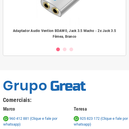
ho/
Adaptador Audio Vention BDAW0, Jack 3.5 Macho - 2x Jack 3.5
A
Fêmea, Branco
Comerciais:
Marco
Teresa
960 412 881 (Clique e fale por
925 823 172
(Clique e fale por
whatsapp)
whatsapp)