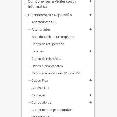
Componentes & Periféricos p\
add
Informática
Componentes / Reparação
add
Adaptadores SSD
Alto-falantes
add
Área do Tablet e Smartphone
Bases de refrigeração
Baterias
add
Cabos de microfone
Cabos e adaptadores
Cabos e adaptadores IPhone iPad
Cabos Flex
add
Cabos HDD
Carcaças
add
Carregadores
add
Componentes para portáteis