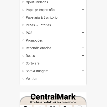
Oportunidades
Papel p/ Impressão
add
Papelaria & Escritório
Pilhas & Baterias
POS
add
Promoções
Recondicionados
add
Redes
add
Software
add
Som & Imagem
add
Vention