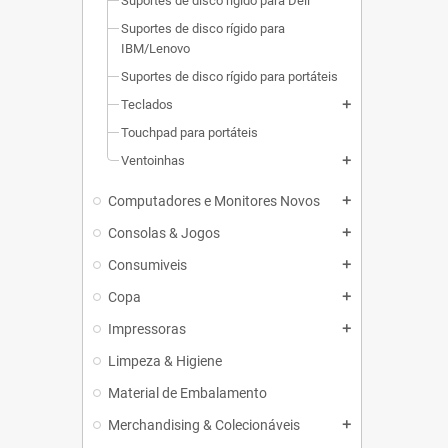
Suportes de disco rígido para Dell
Suportes de disco rígido para
IBM/Lenovo
Suportes de disco rígido para portáteis
Teclados
add
Touchpad para portáteis
Ventoinhas
add
Computadores e Monitores Novos
add
Consolas & Jogos
add
Consumiveis
add
Copa
add
Impressoras
add
Limpeza & Higiene
Material de Embalamento
Merchandising & Colecionáveis
add