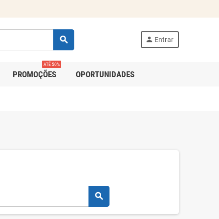
search
person
Entrar
ATÉ 50%
PROMOÇÕES
OPORTUNIDADES
search