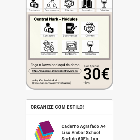
ORGANIZE COM ESTILO!
ha Branca
Caderno Agrafado A4
1,5 Scriva
Liso Ambar School
VC)
Sortido 60Fls 1un