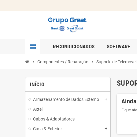
view_headline
RECONDICIONADOS
SOFTWARE
chevron_right
Componentes / Reparação
chevron_right
Suporte de Telemóvel
SUPOR
INÍCIO
Armazenamento de Dados Externo
add
Ainda
Axtel
Fique at
Cabos & Adaptadores
Casa & Exterior
add