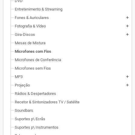
DVD
Entretenimento & Streaming
Fones & Auriculares
add
Fotografia & Vídeo
add
Gira-Discos
add
Mesas de Mistura
Microfones com Fios
Microfones de Conferência
Microfones sem Fios
MP3
add
Projeção
add
Rádios & Despertadores
Recetor & Sintonizadores TV / Satélite
Soundbars
Suportes p\ Ecrãs
Suportes p\ Instrumentos