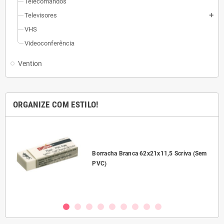
Telecomandos
Televisores
add
VHS
Videoconferência
Vention
ORGANIZE COM ESTILO!
l
Borracha Branca 62x21x11,5 Scriva (Sem
PVC)