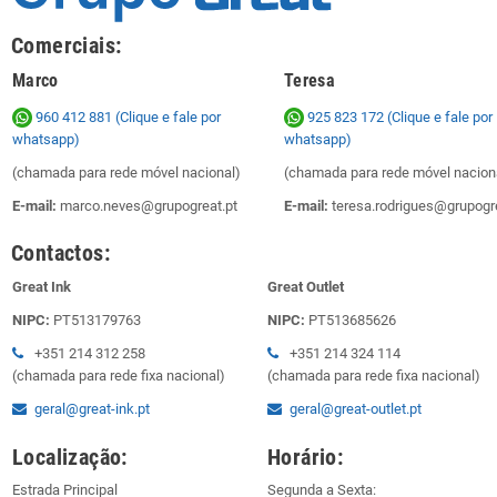
Comerciais:
Marco
Teresa
960 412 881 (Clique e fale por
925 823 172
(Clique e fale por
whatsapp)
whatsapp)
(chamada para rede móvel nacional)
(chamada para rede móvel nacion
E-mail:
marco.neves@grupogreat.pt
E-mail:
teresa.rodrigues@grupogre
Contactos:
Great Ink
Great Outlet
NIPC:
PT513179763
NIPC:
PT513685626
+351 214 312 258
+351 214 324 114
(chamada para rede fixa nacional)
(chamada para rede fixa nacional)
geral@great-ink.pt
geral@great-outlet.pt
Localização:
Horário:
Estrada Principal
Segunda a Sexta: