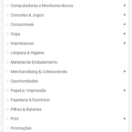
Computadores e Monitores Novos
add
Consolas & Jogos
add
Consumiveis
add
Copa
add
Impressoras
add
Limpeza & Higiene
Material de Embalamento
Merchandising & Colecionáveis
add
Oportunidades
Papel p/ Impressão
add
Papelaria & Escritório
Pilhas & Baterias
POS
add
Promoções