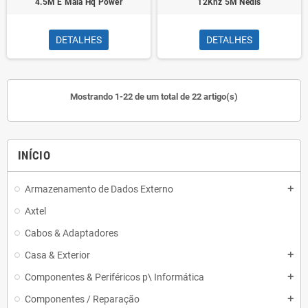
4.5M E Mala Hq Power
12Khz 5M Nedis
DETALHES
DETALHES
Mostrando 1-22 de um total de 22 artigo(s)
INÍCIO
Armazenamento de Dados Externo
add
Axtel
Cabos & Adaptadores
Casa & Exterior
add
Componentes & Periféricos p\ Informática
add
Componentes / Reparação
add