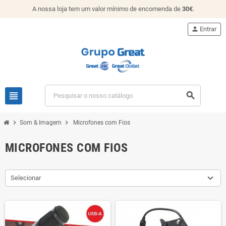
A nossa loja tem um valor mínimo de encomenda de
30€
.
person
Entrar
view_headline
search
chevron_right
chevron_right
Som & Imagem
Microfones com Fios
MICROFONES COM FIOS
Selecionar