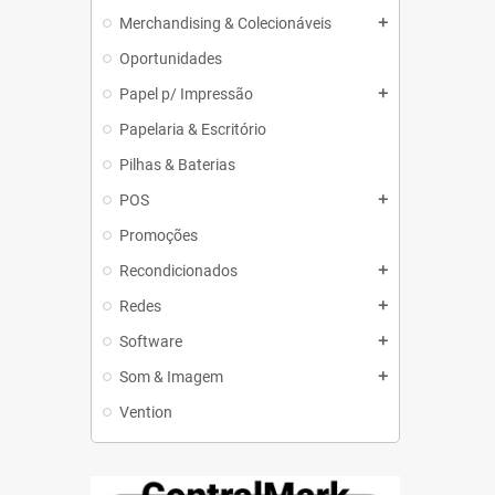
Merchandising & Colecionáveis
add
Oportunidades
Papel p/ Impressão
add
Papelaria & Escritório
Pilhas & Baterias
POS
add
Promoções
Recondicionados
add
Redes
add
Software
add
Som & Imagem
add
Vention