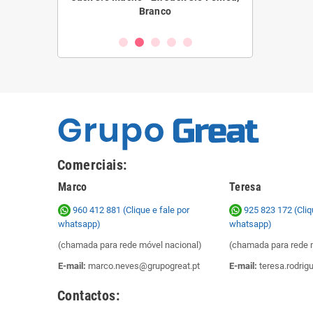
Branco
10
Comerciais:
Marco
Teresa
960 412 881 (Clique e fale por
925 823 172
(Cliq
whatsapp)
whatsapp)
(chamada para rede móvel nacional)
(chamada para rede 
E-mail:
marco.neves@grupogreat.pt
E-mail:
teresa.rodrig
Contactos: