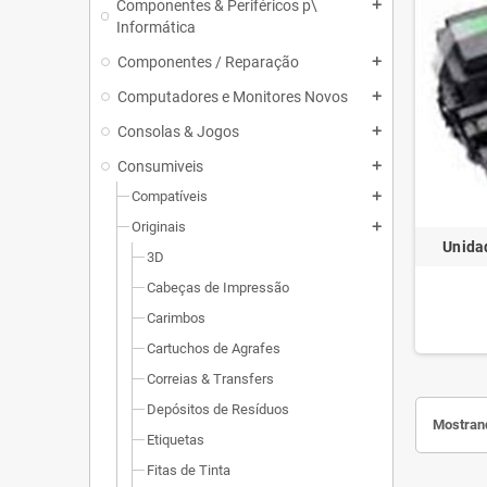
Componentes & Periféricos p\
add
Informática
Componentes / Reparação
add
Computadores e Monitores Novos
add
Consolas & Jogos
add
Consumiveis
add
Compatíveis
add
Originais
add
Unida
3D
Cabeças de Impressão
Carimbos
Cartuchos de Agrafes
Correias & Transfers
Depósitos de Resíduos
Mostrand
Etiquetas
Fitas de Tinta