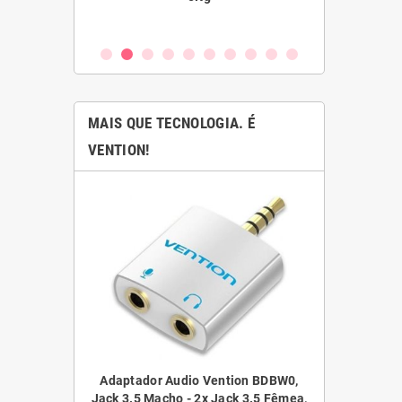
MAIS QUE TECNOLOGIA. É
VENTION!
ntion BDAW0,
Adaptador Audio Vention BDBW0,
Adaptador Au
ack 3.5 Fêmea,
Jack 3.5 Macho - 2x Jack 3.5 Fêmea,
Jack 3.5 Fê