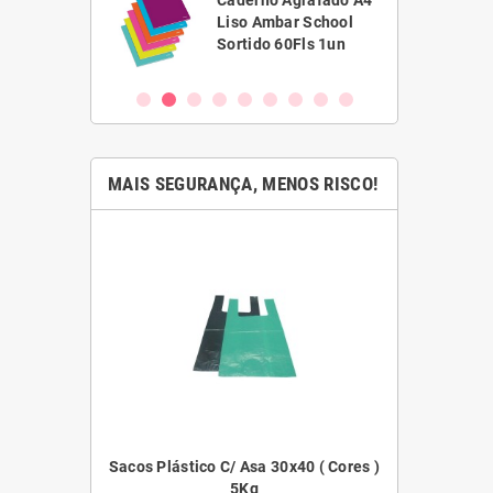
ha Branca
Caderno Agrafado A4
1,5 Scriva
Liso Ambar School
VC)
Sortido 60Fls 1un
MAIS SEGURANÇA, MENOS RISCO!
45x55 ( Cores )
Sacos Plástico C/ Asa 30x40 ( Cores )
Filme E
5Kg