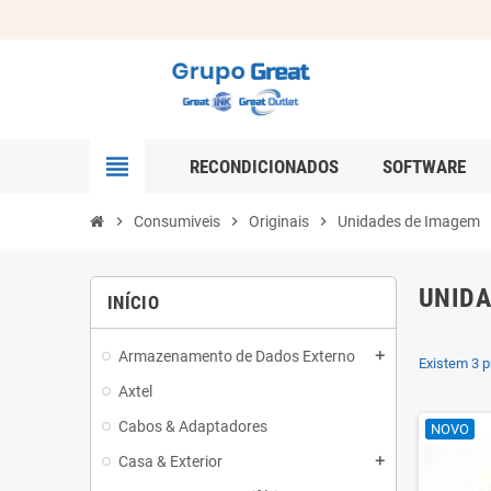
view_headline
RECONDICIONADOS
SOFTWARE
chevron_right
Consumiveis
chevron_right
Originais
chevron_right
Unidades de Imagem
UNIDA
INÍCIO
Armazenamento de Dados Externo
add
Existem 3 p
Axtel
Cabos & Adaptadores
NOVO
Casa & Exterior
add