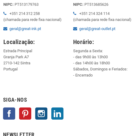
NIPC:
PT513179763
NIPC:
PT513685626
+351 214 312 258
+351 214 324 114
(chamada para rede fixa nacional)
(chamada para rede fixa nacional)
geral@great-ink.pt
geral@great-outlet.pt
Localização:
Horário:
Estrada Principal
Segunda a Sexta:
Granja Park A7
- das 9h00 às 13h00
2710-142 Sintra
- das 14h00 às 18h00
Portugal
Sábados, Domingos e Feriados:
- Encerrado
SIGA-NOS
Facebook
Pinterest
Instagram
LinkedIn
NEWSLETTER