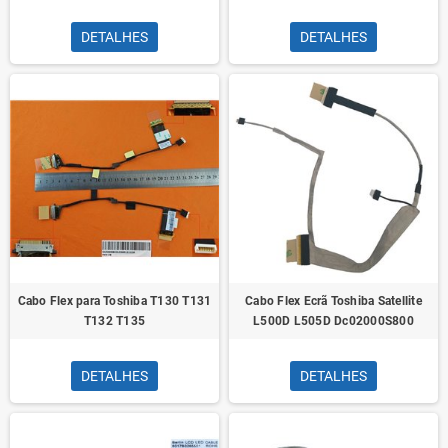
DETALHES
DETALHES
Cabo Flex para Toshiba T130 T131
Cabo Flex Ecrã Toshiba Satellite
T132 T135
L500D L505D Dc02000S800
DETALHES
DETALHES