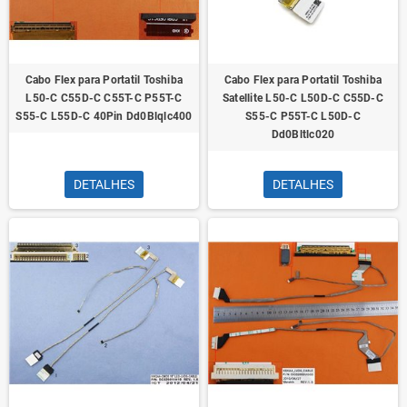
Cabo Flex para Portatil Toshiba
Cabo Flex para Portatil Toshiba
L50-C C55D-C C55T-C P55T-C
Satellite L50-C L50D-C C55D-C
S55-C L55D-C 40Pin Dd0Blqlc400
S55-C P55T-C L50D-C
Dd0Bltlc020
DETALHES
DETALHES