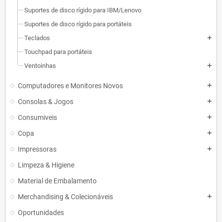
Suportes de disco rígido para IBM/Lenovo
Suportes de disco rígido para portáteis
Teclados
add
Touchpad para portáteis
Ventoinhas
add
Computadores e Monitores Novos
add
Consolas & Jogos
add
Consumiveis
add
Copa
add
Impressoras
add
Limpeza & Higiene
Material de Embalamento
Merchandising & Colecionáveis
add
Oportunidades