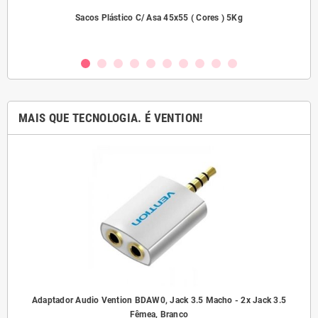
dades
Sacos Plástico C/ Asa 45x55 ( Cores ) 5Kg
MAIS QUE TECNOLOGIA. É VENTION!
ho/
Adaptador Audio Vention BDAW0, Jack 3.5 Macho - 2x Jack 3.5
A
Fêmea, Branco