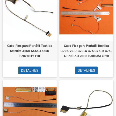
Cabo Flex para Portátil Toshiba
Cabo Flex para Portatil Toshiba
Satellite A660 A665 A665D
C70 C70-D C70-A C75 C75-D C75-
Dc020012110
A Dd0Bd5Lc000 Dd0Bd5Lc020
DETALHES
DETALHES