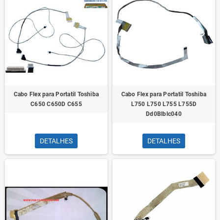
Cabo Flex para Portatil Toshiba
Cabo Flex para Portatil Toshiba
C650 C650D C655
L750 L750 L755 L755D
Dd0Blblc040
DETALHES
DETALHES