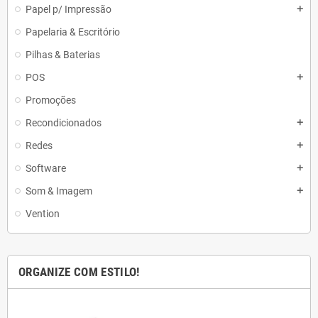
Papel p/ Impressão
add
Papelaria & Escritório
Pilhas & Baterias
POS
add
Promoções
Recondicionados
add
Redes
add
Software
add
Som & Imagem
add
Vention
ORGANIZE COM ESTILO!