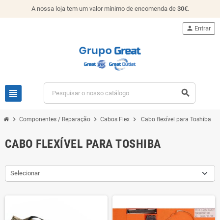
A nossa loja tem um valor mínimo de encomenda de
30€
.
person
Entrar
view_headline
search
chevron_right
chevron_right
chevron_right
Componentes / Reparação
Cabos Flex
Cabo flexível para Toshiba
CABO FLEXÍVEL PARA TOSHIBA
Selecionar