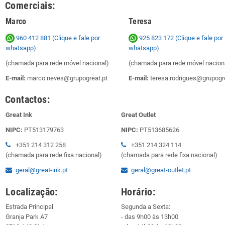
Comerciais:
Marco
Teresa
960 412 881 (Clique e fale por
925 823 172
(Clique e fale por
whatsapp)
whatsapp)
(chamada para rede móvel nacional)
(chamada para rede móvel nacion
E-mail:
marco.neves@grupogreat.pt
E-mail:
teresa.rodrigues@grupogre
Contactos:
Great Ink
Great Outlet
NIPC:
PT513179763
NIPC:
PT513685626
+351 214 312 258
+351 214 324 114
(chamada para rede fixa nacional)
(chamada para rede fixa nacional)
geral@great-ink.pt
geral@great-outlet.pt
Localização:
Horário:
Estrada Principal
Segunda a Sexta:
Granja Park A7
- das 9h00 às 13h00