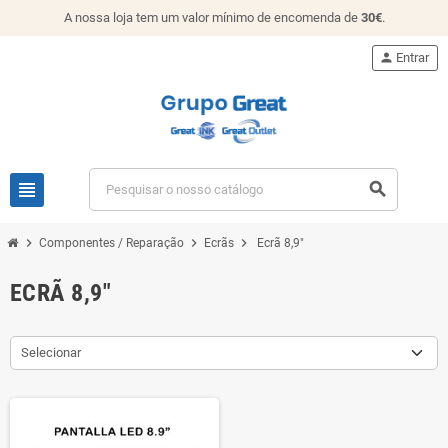
A nossa loja tem um valor mínimo de encomenda de
30€
.
person
Entrar
view_headline
search
chevron_right
chevron_right
chevron_right
Componentes / Reparação
Ecrãs
Ecrã 8,9"
ECRÃ 8,9"
Selecionar