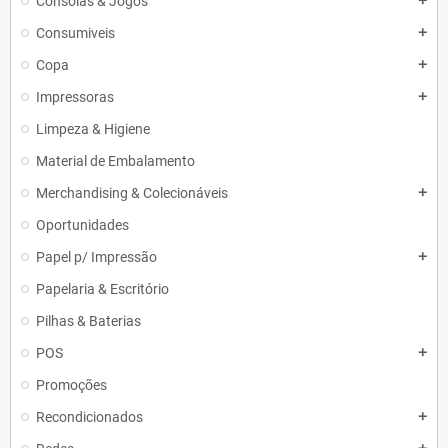
Consolas & Jogos
add
Consumiveis
add
Copa
add
Impressoras
add
Limpeza & Higiene
Material de Embalamento
Merchandising & Colecionáveis
add
Oportunidades
Papel p/ Impressão
add
Papelaria & Escritório
Pilhas & Baterias
POS
add
Promoções
Recondicionados
add