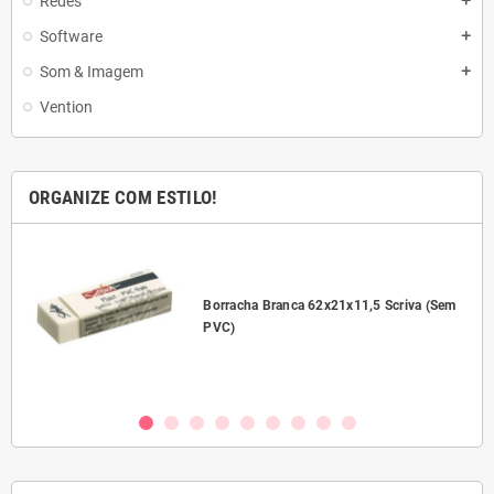
Redes
add
Software
add
Som & Imagem
add
Vention
ORGANIZE COM ESTILO!
l
Borracha Branca 62x21x11,5 Scriva (Sem
PVC)