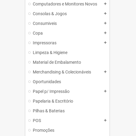
Computadores e Monitores Novos
add
Consolas & Jogos
add
Consumiveis
add
Copa
add
Impressoras
add
Limpeza & Higiene
Material de Embalamento
Merchandising & Colecionáveis
add
Oportunidades
Papel p/ Impressão
add
Papelaria & Escritório
Pilhas & Baterias
POS
add
Promoções