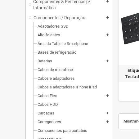
Componentes & Periféricos p\
add
Informática
Componentes / Reparação
add
Adaptadores SSD
Alto-falantes
add
Área do Tablet e Smartphone
Bases de refrigeração
Baterias
add
Cabos de microfone
Etiqu
Teclad
Cabos e adaptadores
Cabos e adaptadores IPhone iPad
Cabos Flex
add
Cabos HDD
Carcaças
add
Mostrand
Carregadores
add
Componentes para portáteis