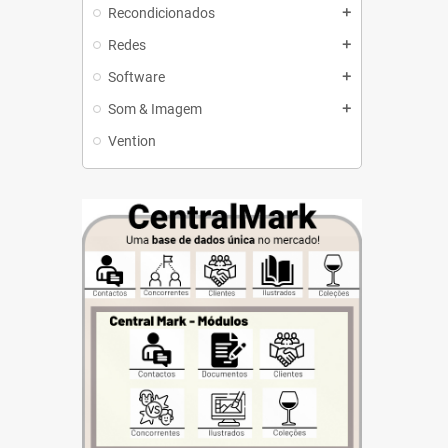
Recondicionados
add
Redes
add
Software
add
Som & Imagem
add
Vention