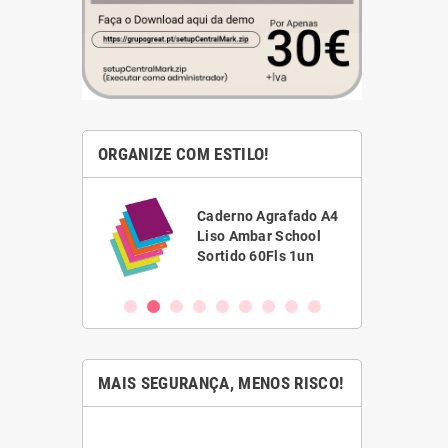
ORGANIZE COM ESTILO!
ha Branca
Caderno Agrafado A4
1,5 Scriva
Liso Ambar School
VC)
Sortido 60Fls 1un
MAIS SEGURANÇA, MENOS RISCO!