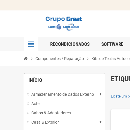
view_headline
RECONDICIONADOS
SOFTWARE
chevron_right
Componentes / Reparação
chevron_right
Kits de Teclas Autoco
ETIQU
INÍCIO
Armazenamento de Dados Externo
add
Existe um p
Axtel
Cabos & Adaptadores
Casa & Exterior
add