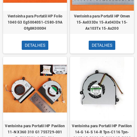
Ventoinha para Portatil HP Folio
Ventoinha para Portatil HP Omen
1040 G3 Eg50040S1-C580-S9A
15-Ax033Dx 15-Ax043Dx 15-
Ofg8K0000H
Ax103Tx 15-Ax200
DETALHES
DETALHES
Ventoinha para Portatil HP Pavilion
Ventoinha para Portatil HP Pavilion
11-N X360 310 G1 755729-001
14-G 14-S 14-R Tpn-C116 Tpn-