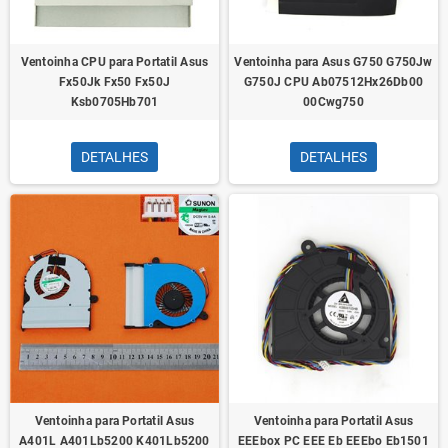
Ventoinha CPU para Portatil Asus
Ventoinha para Asus G750 G750Jw
Fx50Jk Fx50 Fx50J
G750J CPU Ab07512Hx26Db00
Ksb0705Hb701
00Cwg750
DETALHES
DETALHES
Ventoinha para Portatil Asus
Ventoinha para Portatil Asus
A401L A401Lb5200 K401Lb5200
EEEbox PC EEE Eb EEEbo Eb1501