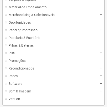
Material de Embalamento
Merchandising & Colecionáveis
add
Oportunidades
Papel p/ Impressão
add
Papelaria & Escritório
Pilhas & Baterias
POS
add
Promoções
Recondicionados
add
Redes
add
Software
add
Som & Imagem
add
Vention