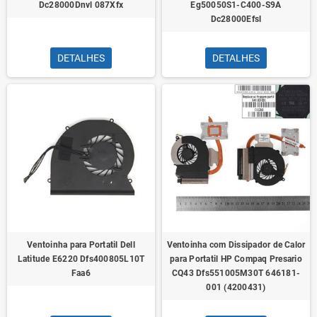
Dc28000Dnvl 087Xfx
Eg50050S1-C400-S9A
Dc28000Efsl
DETALHES
DETALHES
Ventoinha para Portatil Dell
Ventoinha com Dissipador de Calor
Latitude E6220 Dfs400805L10T
para Portatil HP Compaq Presario
Faa6
CQ43 Dfs551005M30T 646181-
001 (4200431)