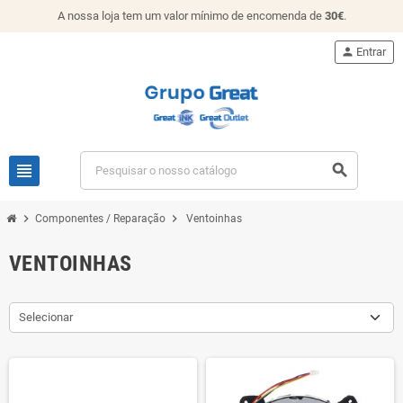
A nossa loja tem um valor mínimo de encomenda de
30€
.
person
Entrar
view_headline
search
chevron_right
chevron_right
Componentes / Reparação
Ventoinhas
VENTOINHAS
Selecionar