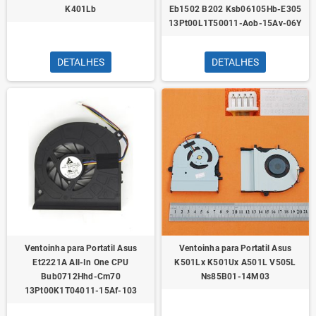
K401Lb
Eb1502 B202 Ksb06105Hb-E305
13Pt00L1T50011-Aob-15Av-06Y
DETALHES
DETALHES
Ventoinha para Portatil Asus
Ventoinha para Portatil Asus
Et2221A All-In One CPU
K501Lx K501Ux A501L V505L
Bub0712Hhd-Cm70
Ns85B01-14M03
13Pt00K1T04011-15Af-103