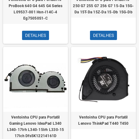
ProBook 640 G4 645 G4 Series
250 G7 255 G7 256 G7 15-Da 15G-
L09537-001 Hsn-I14C-4
Da 15T-Da 15Z-Da 15-Db 15G-Db
Eg75050S1-C
DETALHES
DETALHES
Ventoinha CPU para Portatil
Ventoinha CPU para Portatil
Gaming Lenovo IdeaPad L340
Lenovo ThinkPad T440 T450
L340-17Irh L340-15Irh L330-15
17Ich Dfs5K12214161D