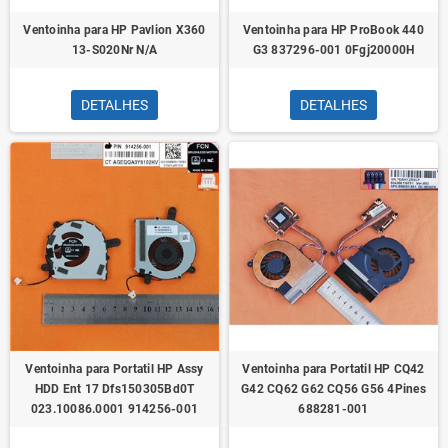
Ventoinha para HP Pavlion X360
Ventoinha para HP ProBook 440
13-S020Nr N/A
G3 837296-001 0Fgj20000H
DETALHES
DETALHES
Ventoinha para Portatil HP Assy
Ventoinha para Portatil HP CQ42
HDD Ent 17 Dfs150305Bd0T
G42 CQ62 G62 CQ56 G56 4Pines
023.10086.0001 914256-001
688281-001