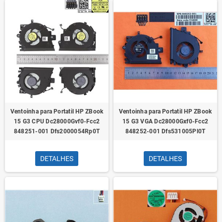
Ventoinha para Portatil HP ZBook
Ventoinha para Portatil HP ZBook
15 G3 CPU Dc28000Gvf0-Fcc2
15 G3 VGA Dc28000Gxf0-Fcc2
848251-001 Dfs2000054Rp0T
848252-001 Dfs531005Pl0T
DETALHES
DETALHES