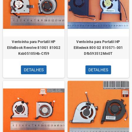
Ventoinha para Portatil HP
Ventoinha para Portatil HP
EliteBook Revolve 810G1 810G2
Elitedesk 800 G2 810571-001
Ksb05105Hb-Cf59
Dfb593512Mn0T
DETALHES
DETALHES