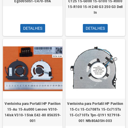
Eg50050S1-C470-S9A
C125 15-G000 15-G100 15-R000
15-R100 15-H 240 G3 250 G3 Dell
In
DETALHES
DETALHES
Ventoinha para Portatil HP Pavilion
Ventoinha para Portatil HP Pavilion
15-Au 15-Au000 Lenovo V310-
15-Cc 15-Cc708Tx 15-Cc715Tx
14Isk V310-15Isk E42-80 856359-
15-Cc710Tx Tpn-Q191 927918-
001
001 Nfb80A05H-003