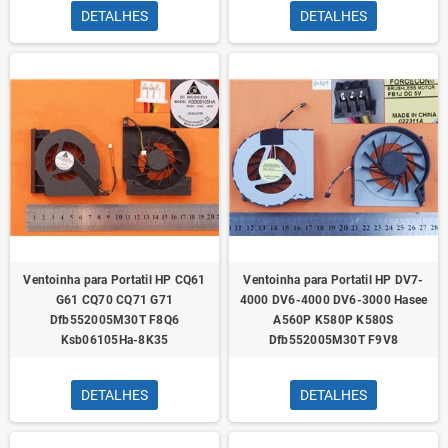
DETALHES
DETALHES
Ventoinha para Portatil HP CQ61
Ventoinha para Portatil HP DV7-
G61 CQ70 CQ71 G71
4000 DV6-4000 DV6-3000 Hasee
Dfb552005M30T F8Q6
A560P K580P K580S
Ksb06105Ha-8K35
Dfb552005M30T F9V8
DETALHES
DETALHES