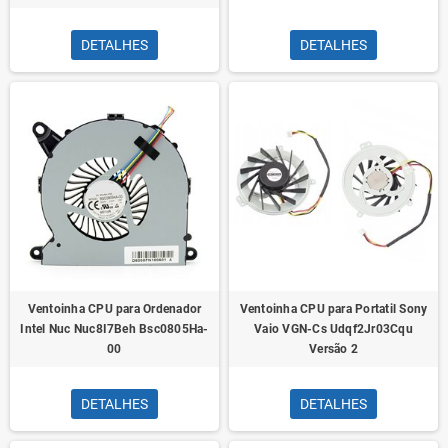
DETALHES
DETALHES
Ventoinha CPU para Ordenador
Ventoinha CPU para Portatil Sony
Intel Nuc Nuc8I7Beh Bsc0805Ha-
Vaio VGN-Cs Udqf2Jr03Cqu
00
Versão 2
DETALHES
DETALHES