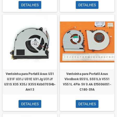
DETALHES
DETALHES
Ventoinha para Portatil Asus U31
Ventoinha para Portatil Asus
U31F U31J U31E U31Jg U31Jf
VivoBook S551L S551Lb V551
U31S X35 X35J X35S Kdb0705Hb-
V551L 4Pin 5V 0.4A Ef50060S1-
Am13
C180-S9A
DETALHES
DETALHES