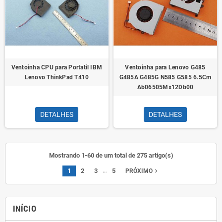
Ventoinha CPU para Portatil IBM
Ventoinha para Lenovo G485
Lenovo ThinkPad T410
G485A G485G N585 G585 6.5Cm
Ab06505Mx12Db00
DETALHES
DETALHES
Mostrando 1-60 de um total de 275 artigo(s)
…
1
2
3
5
navigate_next
PRÓXIMO
INÍCIO