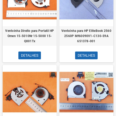
Ventoinha Direito para Portatil HP
Ventoinha para HP EliteBook 2560
Omen 15-5010Nr 15-5000 15-
2560P Mf60090V1-C130-S9A
Q001Tx
651378-001
DETALHES
DETALHES