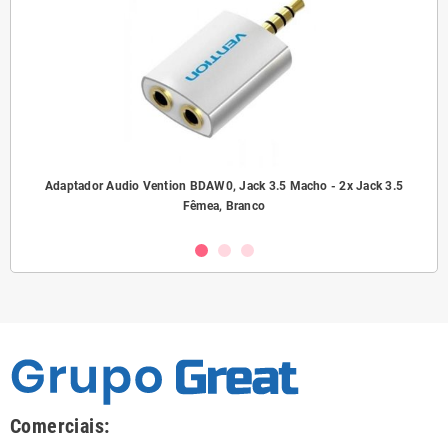
ho/
Adaptador Audio Vention BDAW0, Jack 3.5 Macho - 2x Jack 3.5
A
Fêmea, Branco
Comerciais: