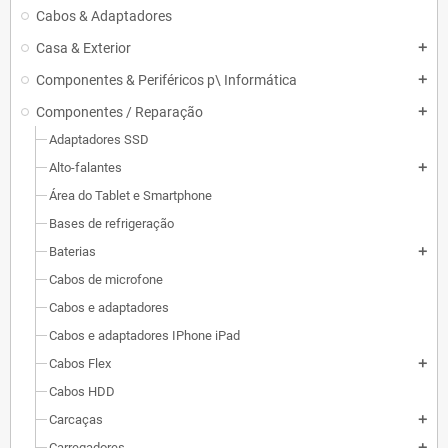
Cabos & Adaptadores
Casa & Exterior
add
Componentes & Periféricos p\ Informática
add
Componentes / Reparação
add
Adaptadores SSD
Alto-falantes
add
Área do Tablet e Smartphone
Bases de refrigeração
Baterias
add
Cabos de microfone
Cabos e adaptadores
Cabos e adaptadores IPhone iPad
Cabos Flex
add
Cabos HDD
Carcaças
add
Carregadores
add