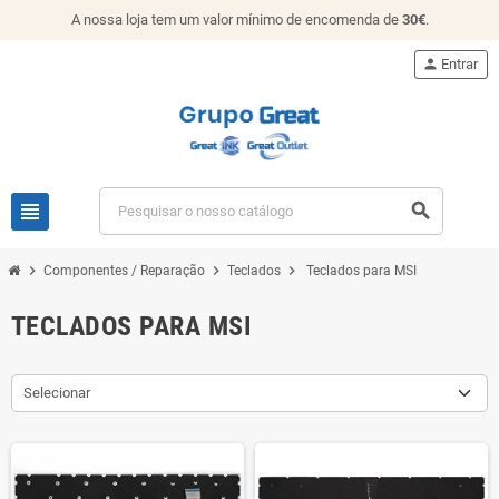
A nossa loja tem um valor mínimo de encomenda de
30€
.
person
Entrar
view_headline
search
chevron_right
chevron_right
chevron_right
Componentes / Reparação
Teclados
Teclados para MSI
TECLADOS PARA MSI
Selecionar