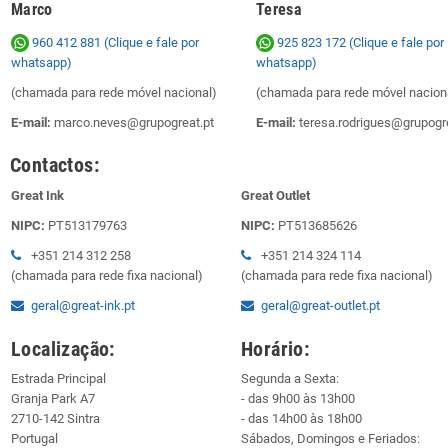
Marco
Teresa
960 412 881 (Clique e fale por
925 823 172
(Clique e fale por
whatsapp)
whatsapp)
(chamada para rede móvel nacional)
(chamada para rede móvel nacion
E-mail:
marco.neves@grupogreat.pt
E-mail:
teresa.rodrigues@grupogre
Contactos:
Great Ink
Great Outlet
NIPC:
PT513179763
NIPC:
PT513685626
+351 214 312 258
+351 214 324 114
(chamada para rede fixa nacional)
(chamada para rede fixa nacional)
geral@great-ink.pt
geral@great-outlet.pt
Localização:
Horário:
Estrada Principal
Segunda a Sexta:
Granja Park A7
- das 9h00 às 13h00
2710-142 Sintra
- das 14h00 às 18h00
Portugal
Sábados, Domingos e Feriados: