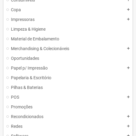
Consumiveis
Copa
add
Impressoras
add
Limpeza & Higiene
Material de Embalamento
Merchandising & Colecionáveis
add
Oportunidades
Papel p/ Impressão
add
Papelaria & Escritório
Pilhas & Baterias
POS
add
Promoções
Recondicionados
add
Redes
add
add