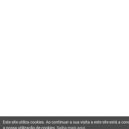
Este site utiliza cookies. Ao continuar a sua visita a este site está a c
a nossa utilização de cookies.
Saiba mais aqui.