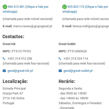
960 412 881 (Clique e fale por
925 823 172
(Clique e fale por
whatsapp)
whatsapp)
(chamada para rede móvel nacional)
(chamada para rede móvel nacion
E-mail:
marco.neves@grupogreat.pt
E-mail:
teresa.rodrigues@grupogre
Contactos:
Great Ink
Great Outlet
NIPC:
PT513179763
NIPC:
PT513685626
+351 214 312 258
+351 214 324 114
(chamada para rede fixa nacional)
(chamada para rede fixa nacional)
geral@great-ink.pt
geral@great-outlet.pt
Localização:
Horário:
Estrada Principal
Segunda a Sexta:
Granja Park A7
- das 9h00 às 13h00
2710-142 Sintra
- das 14h00 às 18h00
Portugal
Sábados, Domingos e Feriados:
- Encerrado