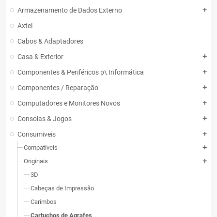
Armazenamento de Dados Externo
add
Axtel
Cabos & Adaptadores
Casa & Exterior
add
Componentes & Periféricos p\ Informática
add
Componentes / Reparação
add
Computadores e Monitores Novos
add
Consolas & Jogos
add
Consumiveis
add
Compatíveis
add
Originais
add
3D
Cabeças de Impressão
Carimbos
Cartuchos de Agrafes