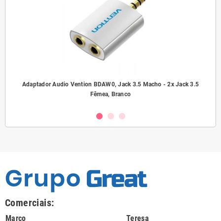
ho/
Adaptador Audio Vention BDAW0, Jack 3.5 Macho - 2x Jack 3.5
A
Fêmea, Branco
Comerciais:
Marco
Teresa