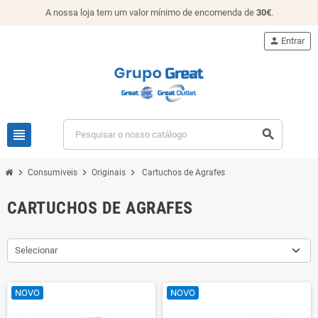
A nossa loja tem um valor mínimo de encomenda de
30€
.
person
Entrar
view_headline
search
chevron_right
chevron_right
chevron_right
Consumiveis
Originais
Cartuchos de Agrafes
CARTUCHOS DE AGRAFES
Selecionar
NOVO
NOVO