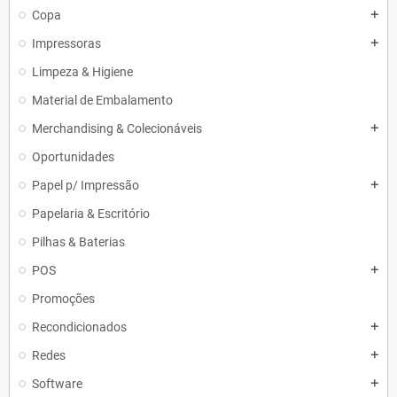
Copa
add
Impressoras
add
Limpeza & Higiene
Material de Embalamento
Merchandising & Colecionáveis
add
Oportunidades
Papel p/ Impressão
add
Papelaria & Escritório
Pilhas & Baterias
POS
add
Promoções
Recondicionados
add
Redes
add
Software
add