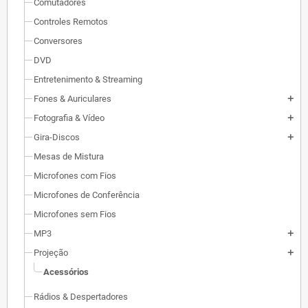
Comutadores
Controles Remotos
Conversores
DVD
Entretenimento & Streaming
Fones & Auriculares
add
Fotografia & Vídeo
add
Gira-Discos
add
Mesas de Mistura
Microfones com Fios
Microfones de Conferência
Microfones sem Fios
MP3
add
Projeção
add
Acessórios
Rádios & Despertadores