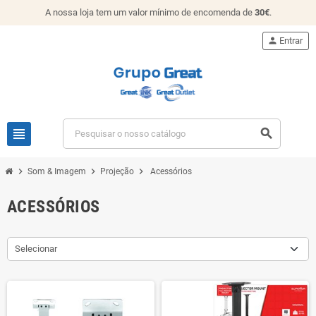
A nossa loja tem um valor mínimo de encomenda de
30€
.
person
Entrar
view_headline
search
chevron_right
chevron_right
chevron_right
Som & Imagem
Projeção
Acessórios
ACESSÓRIOS
Selecionar