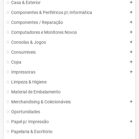
Casa & Exterior
add
Componentes & Periféricos p\ Informática
add
Componentes / Reparação
add
Computadores e Monitores Novos
add
Consolas & Jogos
add
Consumiveis
add
Copa
add
Impressoras
add
Limpeza & Higiene
Material de Embalamento
Merchandising & Colecionáveis
add
Oportunidades
Papel p/ Impressão
add
Papelaria & Escritório