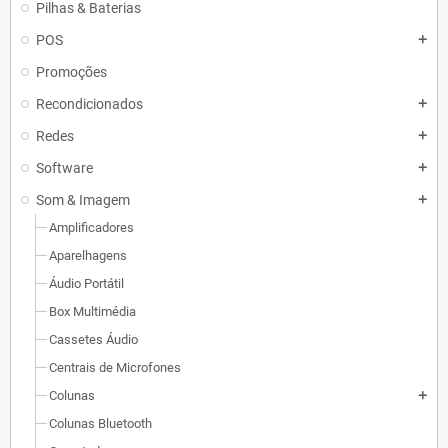
Pilhas & Baterias
POS
add
Promoções
Recondicionados
add
Redes
add
Software
add
Som & Imagem
add
Amplificadores
Aparelhagens
Áudio Portátil
Box Multimédia
Cassetes Áudio
Centrais de Microfones
Colunas
add
Colunas Bluetooth