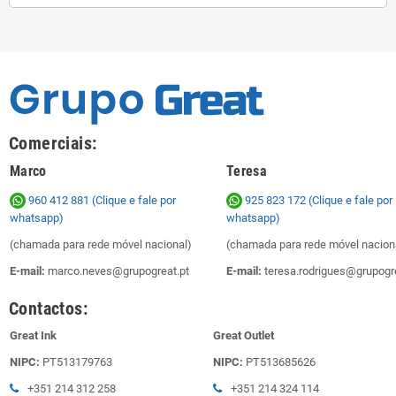
Comerciais:
Marco
Teresa
960 412 881 (Clique e fale por
925 823 172
(Clique e fale por
whatsapp)
whatsapp)
(chamada para rede móvel nacional)
(chamada para rede móvel nacion
E-mail:
marco.neves@grupogreat.pt
E-mail:
teresa.rodrigues@grupogre
Contactos:
Great Ink
Great Outlet
NIPC:
PT513179763
NIPC:
PT513685626
+351 214 312 258
+351 214 324 114