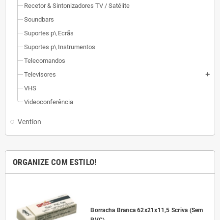
Recetor & Sintonizadores TV / Satélite
Soundbars
Suportes p\ Ecrãs
Suportes p\ Instrumentos
Telecomandos
Televisores
add
VHS
Videoconferência
Vention
ORGANIZE COM ESTILO!
l
Borracha Branca 62x21x11,5 Scriva (Sem