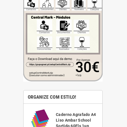
ORGANIZE COM ESTILO!
ha Branca
Caderno Agrafado A4
1,5 Scriva
Liso Ambar School
VC)
Sortido 60Fls 1un