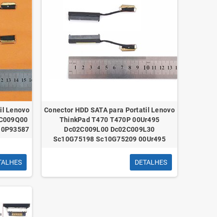
il Lenovo
Conector HDD SATA para Portatil Lenovo
2C009Q00
ThinkPad T470 T470P 00Ur495
10P93587
Dc02C009L00 Dc02C009L30
Sc10G75198 Sc10G75209 00Ur495
TALHES
DETALHES