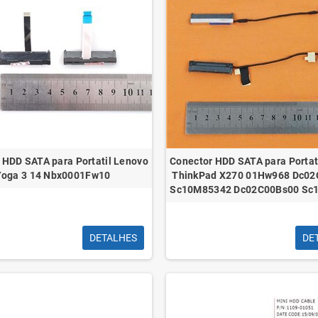
 HDD SATA para Portatil Lenovo
Conector HDD SATA para Portat
Yoga 3 14 Nbx0001Fw10
ThinkPad X270 01Hw968 Dc0
Sc10M85342 Dc02C00Bs00 Sc
DETALHES
DE