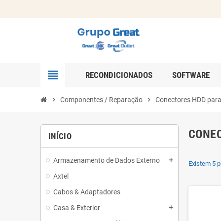
view_headline
RECONDICIONADOS
SOFTWARE
chevron_right
Componentes / Reparação
chevron_right
Conectores HDD par
CONEC
INÍCIO
Armazenamento de Dados Externo
add
Existem 5 p
Axtel
Cabos & Adaptadores
Casa & Exterior
add