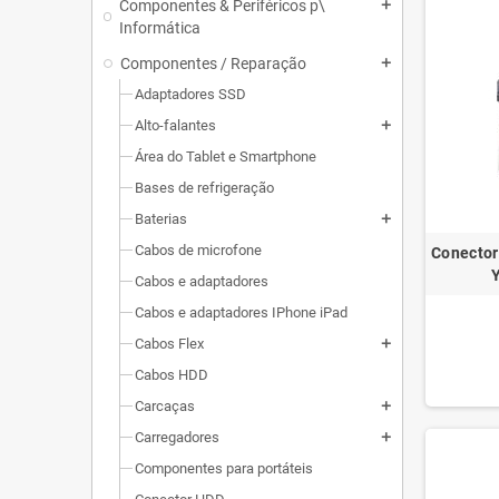
Componentes & Periféricos p\
add
Informática
Componentes / Reparação
add
Adaptadores SSD
Alto-falantes
add
Área do Tablet e Smartphone
Bases de refrigeração
Baterias
add
Cabos de microfone
Conector
Cabos e adaptadores
Cabos e adaptadores IPhone iPad
Cabos Flex
add
Cabos HDD
Carcaças
add
Carregadores
add
Componentes para portáteis