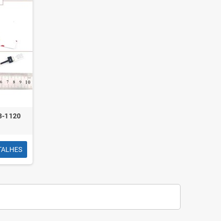
3-1120
TALHES