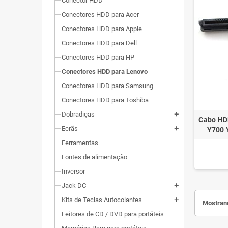
Conector HDD
Conectores HDD para Acer
Conectores HDD para Apple
Conectores HDD para Dell
Conectores HDD para HP
Conectores HDD para Lenovo
Conectores HDD para Samsung
Conectores HDD para Toshiba
Dobradiças
add
Cabo HDD
Ecrãs
add
Y700 
Ferramentas
Fontes de alimentação
Inversor
Jack DC
add
Kits de Teclas Autocolantes
add
Mostrand
Leitores de CD / DVD para portáteis