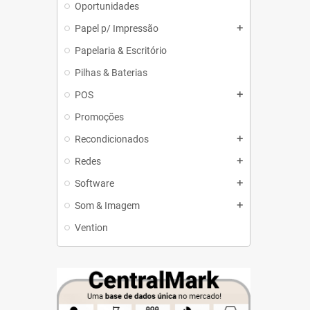
Oportunidades
Papel p/ Impressão
add
Papelaria & Escritório
Pilhas & Baterias
POS
add
Promoções
Recondicionados
add
Redes
add
Software
add
Som & Imagem
add
Vention