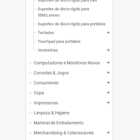
Suportes de disco rígido para Dell
Suportes de disco rígido para
IBM/Lenovo
Suportes de disco rígido para portáteis
Teclados
add
Touchpad para portáteis
Ventoinhas
add
Computadores e Monitores Novos
add
Consolas & Jogos
add
Consumiveis
add
Copa
add
Impressoras
add
Limpeza & Higiene
Material de Embalamento
Merchandising & Colecionáveis
add