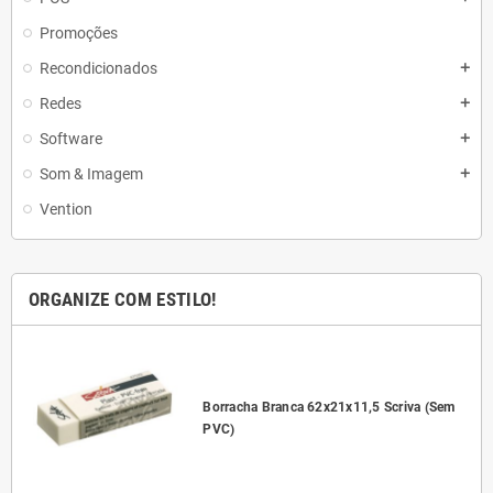
Promoções
Recondicionados
add
Redes
add
Software
add
Som & Imagem
add
Vention
ORGANIZE COM ESTILO!
l
Borracha Branca 62x21x11,5 Scriva (Sem
PVC)