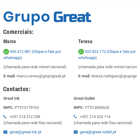
Comerciais:
Marco
Teresa
960 412 881 (Clique e fale por
925 823 172
(Clique e fale por
whatsapp)
whatsapp)
(chamada para rede móvel nacional)
(chamada para rede móvel nacion
E-mail:
marco.neves@grupogreat.pt
E-mail:
teresa.rodrigues@grupogre
Contactos:
Great Ink
Great Outlet
NIPC:
PT513179763
NIPC:
PT513685626
+351 214 312 258
+351 214 324 114
(chamada para rede fixa nacional)
(chamada para rede fixa nacional)
geral@great-ink.pt
geral@great-outlet.pt