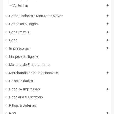
Ventoinhas
add
Computadores e Monitores Novos
add
Consolas & Jogos
add
Consumiveis
add
Copa
add
Impressoras
add
Limpeza & Higiene
Material de Embalamento
Merchandising & Colecionáveis
add
Oportunidades
Papel p/ Impressão
add
Papelaria & Escritório
Pilhas & Baterias
POS
add