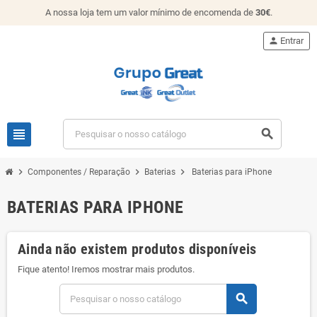
A nossa loja tem um valor mínimo de encomenda de
30€
.
person
Entrar
view_headline
search
chevron_right
chevron_right
chevron_right
Componentes / Reparação
Baterias
Baterias para iPhone
BATERIAS PARA IPHONE
Ainda não existem produtos disponíveis
Fique atento! Iremos mostrar mais produtos.
search