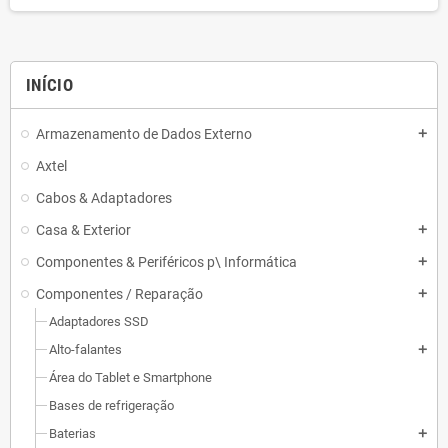
INÍCIO
Armazenamento de Dados Externo
add
Axtel
Cabos & Adaptadores
Casa & Exterior
add
Componentes & Periféricos p\ Informática
add
Componentes / Reparação
add
Adaptadores SSD
Alto-falantes
add
Área do Tablet e Smartphone
Bases de refrigeração
Baterias
add