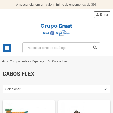
A nossa loja tem um valor mínimo de encomenda de
30€
.
person
Entrar
view_headline
search
chevron_right
chevron_right
Componentes / Reparação
Cabos Flex
CABOS FLEX
Selecionar