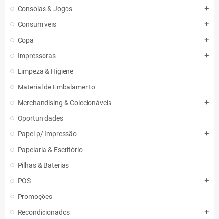
Consolas & Jogos
add
Consumiveis
add
Copa
add
Impressoras
add
Limpeza & Higiene
Material de Embalamento
Merchandising & Colecionáveis
add
Oportunidades
Papel p/ Impressão
add
Papelaria & Escritório
Pilhas & Baterias
POS
add
Promoções
Recondicionados
add