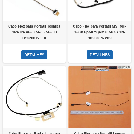
Cabo Flex para Portátil Toshiba
Cabo Flex para Portatil MSI Ms-
Satellite A660 A665 A665D
16Gh Gp60 2Qe Ms16Gh K1N-
Dc020012110
3030012-V03
DETALHES
DETALHES
Cabo Flex para Portatil Lenovo
Cabo Flex para Portatil Lenovo