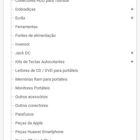
Conectores HDD para Toshiba
Dobradiças
add
Ecrãs
add
Ferramentas
Fontes de alimentação
Inversor
Jack DC
add
Kits de Teclas Autocolantes
add
Leitores de CD / DVD para portáteis
Memórias Ram para portáteis
Monitores Portáteis
Outros acessórios
Outros conectores
Parafusos
Peças da Apple
Peças Huawei Smartphone