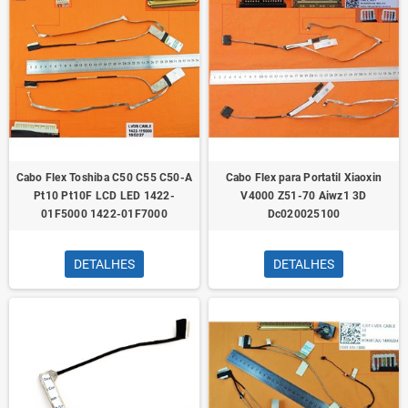
Cabo Flex Toshiba C50 C55 C50-A
Cabo Flex para Portatil Xiaoxin
Pt10 Pt10F LCD LED 1422-
V4000 Z51-70 Aiwz1 3D
01F5000 1422-01F7000
Dc020025100
DETALHES
DETALHES