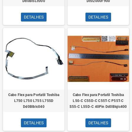
Dd0Bl5Lc000
Dc02000F900
DETALHES
DETALHES
Cabo Flex para Portatil Toshiba
Cabo Flex para Portatil Toshiba
L750 L750 L755 L755D
L50-C C55D-C C55T-C P55T-C
Dd0Blblc040
S55-C L55D-C 40Pin Dd0Blqlc400
DETALHES
DETALHES