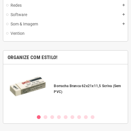
Redes
add
Software
add
Som & Imagem
add
Vention
ORGANIZE COM ESTILO!
l
Borracha Branca 62x21x11,5 Scriva (Sem
PVC)