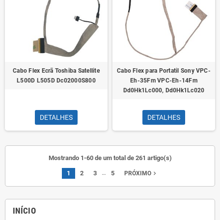
Cabo Flex Ecrã Toshiba Satellite
Cabo Flex para Portatil Sony VPC-
L500D L505D Dc02000S800
Eh-35Fm VPC-Eh-14Fm
Dd0Hk1Lc000, Dd0Hk1Lc020
DETALHES
DETALHES
Mostrando 1-60 de um total de 261 artigo(s)
…
1
2
3
5
navigate_next
PRÓXIMO
INÍCIO