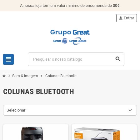
A nossa loja tem um valor mínimo de encomenda de
30€
.
person
Entrar
view_headline
search
chevron_right
chevron_right
Som & Imagem
Colunas Bluetooth
COLUNAS BLUETOOTH
Selecionar