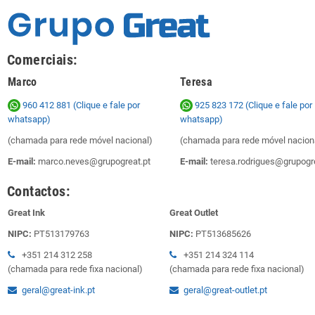
Comerciais:
Marco
Teresa
960 412 881 (Clique e fale por
925 823 172
(Clique e fale por
whatsapp)
whatsapp)
(chamada para rede móvel nacional)
(chamada para rede móvel nacion
E-mail:
marco.neves@grupogreat.pt
E-mail:
teresa.rodrigues@grupogre
Contactos:
Great Ink
Great Outlet
NIPC:
PT513179763
NIPC:
PT513685626
+351 214 312 258
+351 214 324 114
(chamada para rede fixa nacional)
(chamada para rede fixa nacional)
geral@great-ink.pt
geral@great-outlet.pt