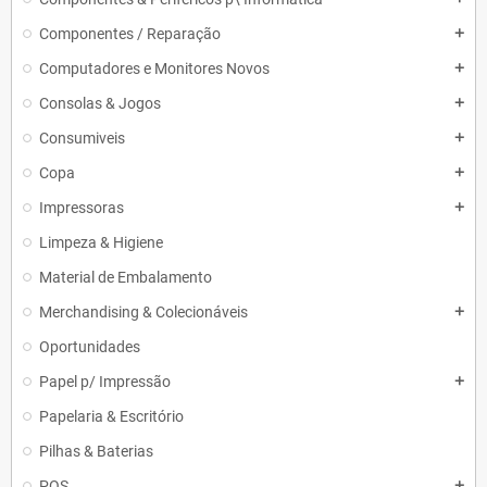
Componentes / Reparação
add
Computadores e Monitores Novos
add
Consolas & Jogos
add
Consumiveis
add
Copa
add
Impressoras
add
Limpeza & Higiene
Material de Embalamento
Merchandising & Colecionáveis
add
Oportunidades
Papel p/ Impressão
add
Papelaria & Escritório
Pilhas & Baterias
POS
add