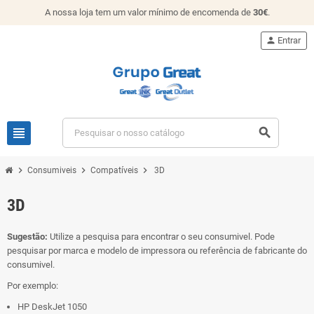
A nossa loja tem um valor mínimo de encomenda de
30€
.
person
Entrar
view_headline
search
chevron_right
chevron_right
chevron_right
Consumiveis
Compatíveis
3D
3D
Sugestão:
Utilize a pesquisa para encontrar o seu consumivel. Pode
pesquisar por marca e modelo de impressora ou referência de fabricante do
consumivel.
Por exemplo:
HP DeskJet 1050