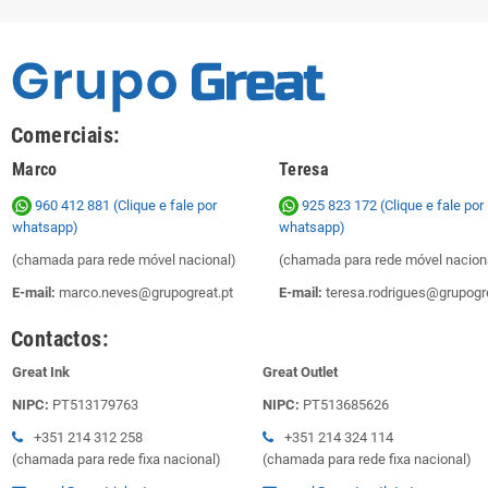
Comerciais:
Marco
Teresa
960 412 881 (Clique e fale por
925 823 172
(Clique e fale por
whatsapp)
whatsapp)
(chamada para rede móvel nacional)
(chamada para rede móvel nacion
E-mail:
marco.neves@grupogreat.pt
E-mail:
teresa.rodrigues@grupogre
Contactos:
Great Ink
Great Outlet
NIPC:
PT513179763
NIPC:
PT513685626
+351 214 312 258
+351 214 324 114
(chamada para rede fixa nacional)
(chamada para rede fixa nacional)