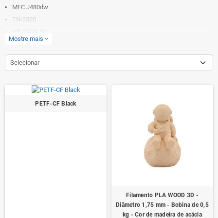
MFC J480dw
TN-2320
HP 302XLBK
Mostre mais
expand_more
Selecionar
PETF-CF Black
Filamento PLA WOOD 3D -
Diâmetro 1,75 mm - Bobina de 0,5
kg - Cor de madeira de acácia