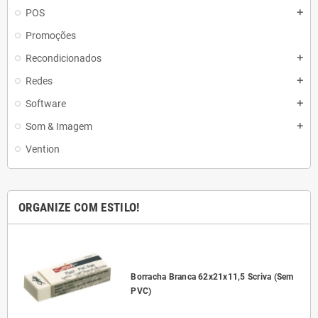
POS
add
Promoções
Recondicionados
add
Redes
add
Software
add
Som & Imagem
add
Vention
ORGANIZE COM ESTILO!
l
Borracha Branca 62x21x11,5 Scriva (Sem
PVC)