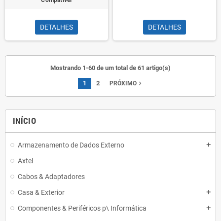
Compatível
DETALHES
DETALHES
Mostrando 1-60 de um total de 61 artigo(s)
1
2
navigate_next
PRÓXIMO
INÍCIO
Armazenamento de Dados Externo
add
Axtel
Cabos & Adaptadores
Casa & Exterior
add
Componentes & Periféricos p\ Informática
add