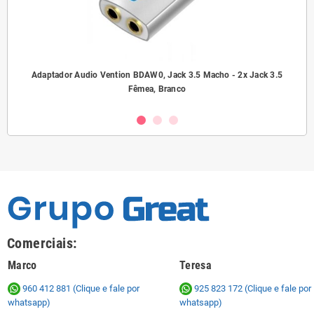
ho/
Adaptador Audio Vention BDAW0, Jack 3.5 Macho - 2x Jack 3.5
A
Fêmea, Branco
Comerciais:
Marco
Teresa
960 412 881 (Clique e fale por
925 823 172
(Clique e fale por
whatsapp)
whatsapp)