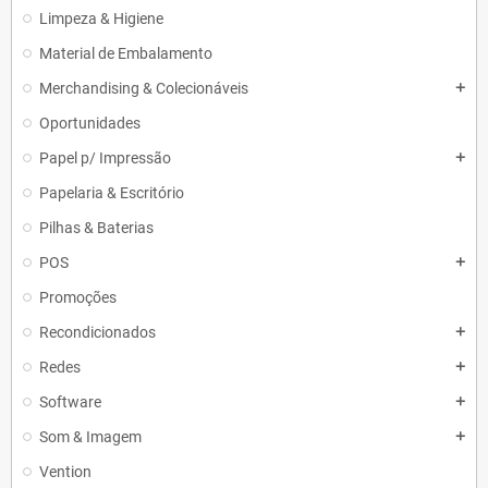
Limpeza & Higiene
Material de Embalamento
Merchandising & Colecionáveis
add
Oportunidades
Papel p/ Impressão
add
Papelaria & Escritório
Pilhas & Baterias
POS
add
Promoções
Recondicionados
add
Redes
add
Software
add
Som & Imagem
add
Vention