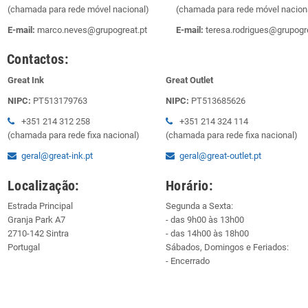
(chamada para rede móvel nacional)
(chamada para rede móvel nacion
E-mail:
marco.neves@grupogreat.pt
E-mail:
teresa.rodrigues@grupogre
Contactos:
Great Ink
Great Outlet
NIPC:
PT513179763
NIPC:
PT513685626
+351 214 312 258
+351 214 324 114
(chamada para rede fixa nacional)
(chamada para rede fixa nacional)
geral@great-ink.pt
geral@great-outlet.pt
Localização:
Horário:
Estrada Principal
Segunda a Sexta:
Granja Park A7
- das 9h00 às 13h00
2710-142 Sintra
- das 14h00 às 18h00
Portugal
Sábados, Domingos e Feriados:
- Encerrado