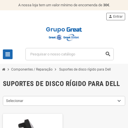
A nossa loja tem um valor mínimo de encomenda de
30€
.
person
Entrar
view_headline
search
chevron_right
chevron_right
Componentes / Reparação
Suportes de disco rígido para Dell
SUPORTES DE DISCO RÍGIDO PARA DELL
Selecionar