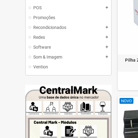
POS
add
Promoções
Recondicionados
add
Redes
add
Software
add
Som & Imagem
add
Pilha
Vention
NOVO