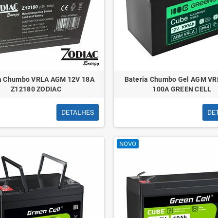
ia Chumbo VRLA AGM 12V 18A
Bateria Chumbo Gel AGM VR
Z12180 ZODIAC
100A GREEN CELL
DETALHES
DE
Calculadora Cientifica
NOVO
Papeleira 13L
Casio FX85SPCW
Plástico Preto
mais de 300 Funções