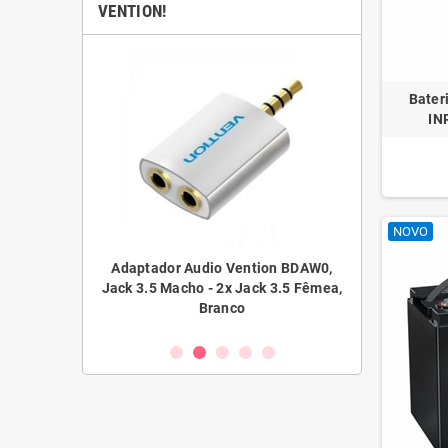
VENTION!
Bater
IN
NOVO
ador Audio Vention BDAW0,
Adaptador Audio Vention BDBW0,
5 Macho - 2x Jack 3.5 Fêmea,
Jack 3.5 Macho - 2x Jack 3.5 Fêmea,
Branco
Branco