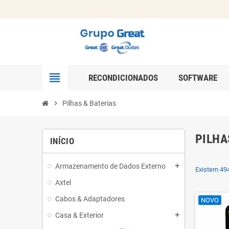
view_headline
RECONDICIONADOS
SOFTWARE
chevron_right
Pilhas & Baterias
PILHA
INÍCIO
Armazenamento de Dados Externo
add
Existem 494
Axtel
Cabos & Adaptadores
NOVO
Casa & Exterior
add