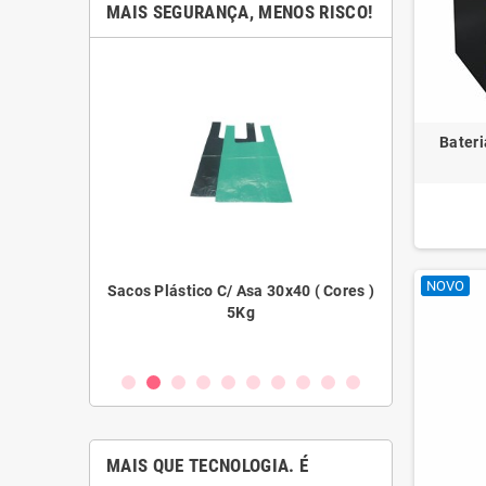
MAIS SEGURANÇA, MENOS RISCO!
Bateri
NOVO
stico C/ Asa 30x40 ( Cores )
Filme Extensível Preto
5Kg
7m
MAIS QUE TECNOLOGIA. É