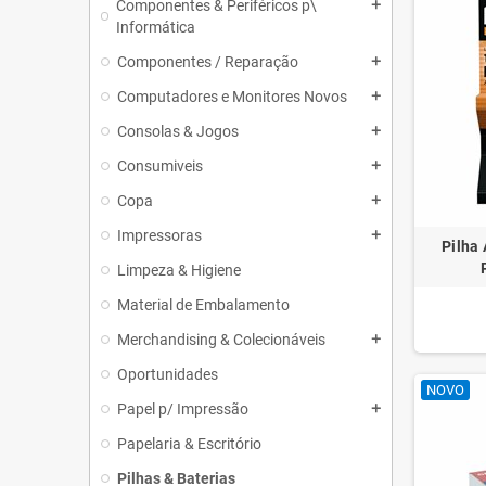
Componentes & Periféricos p\
add
Informática
Componentes / Reparação
add
Computadores e Monitores Novos
add
Consolas & Jogos
add
Consumiveis
add
Copa
add
Impressoras
add
Pilha 
Limpeza & Higiene
Material de Embalamento
Merchandising & Colecionáveis
add
Oportunidades
NOVO
Papel p/ Impressão
add
Papelaria & Escritório
Pilhas & Baterias