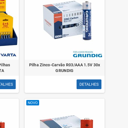
Pilhas
Pilha Zinco-Carvão R03/AAA 1.5V 30x
TA
GRUNDIG
TALHES
DETALHES
NOVO