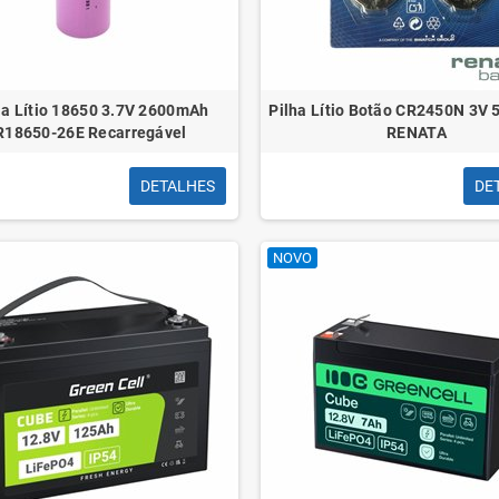
ia Lítio 18650 3.7V 2600mAh
Pilha Lítio Botão CR2450N 3V
R18650-26E Recarregável
RENATA
DETALHES
DE
NOVO
Adaptador Audio Vention BGMHA/
Adaptador Audio Vention B
Jack 3.5 Fêmea - USB-C Macho/
Jack 3.5 Fêmea - USB-C Ma
10cm/ Cinza
Cinza