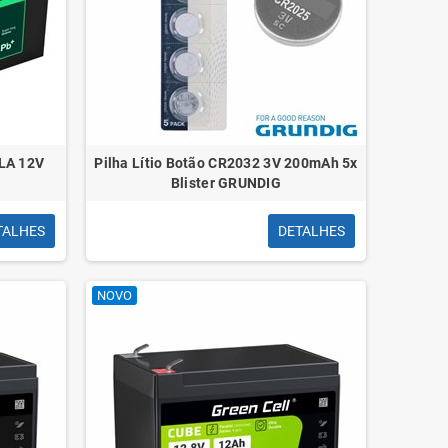
LA 12V
Pilha Lítio Botão CR2032 3V 200mAh 5x
Blister GRUNDIG
TALHES
DETALHES
NOVO
Clips N 02 28mm
Cola Stick 
cx100 Coloridos
Ref 20 1un