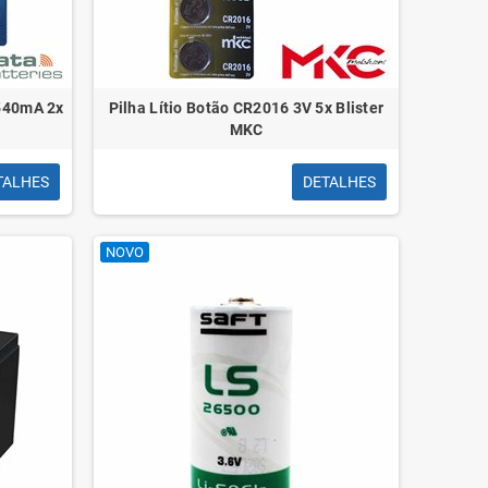
 540mA 2x
Pilha Lítio Botão CR2016 3V 5x Blister
MKC
TALHES
DETALHES
NOVO
GWH0/
Cabo HDMI 2.1 8K Vention ALGLI,
cho/
HDMI Macho - HDMI Macho, 3m, Azul