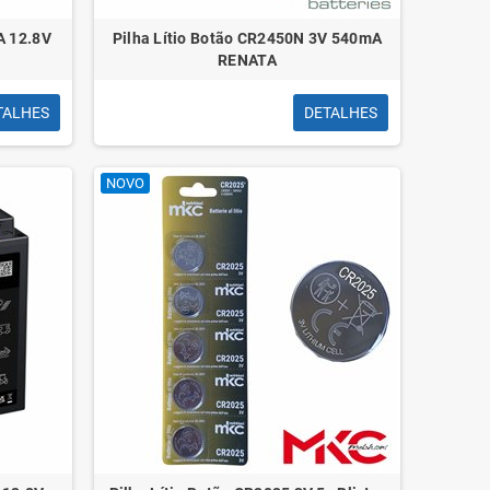
A 12.8V
Pilha Lítio Botão CR2450N 3V 540mA
RENATA
TALHES
DETALHES
NOVO