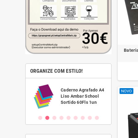
Bater
ORGANIZE COM ESTILO!
Caixa Arquivo
Caderno Agrafado A4
NOVO
Definitivo L80
Liso Ambar School
340x250mm Kraft
Sortido 60Fls 1un
50un