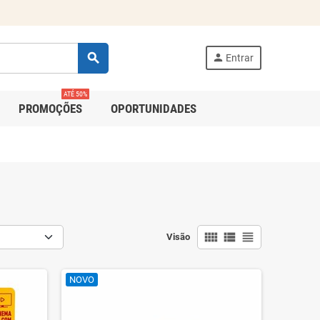
search
person
Entrar
ATÉ 50%
PROMOÇÕES
OPORTUNIDADES
view_comfy
view_list
view_headline
Visão
NOVO