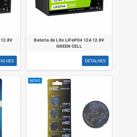
 12.8V
Bateria de Líto LiFePO4 12A 12.8V
GREEN CELL
TALHES
DETALHES
NOVO
 de
Olfa Pacote de 10 lâminas de
Fita adesiva Q-Co
anal
reposição para cortadores Olfa SK-7
Polipropileno Transpar
- Aço inoxidável
5Cm