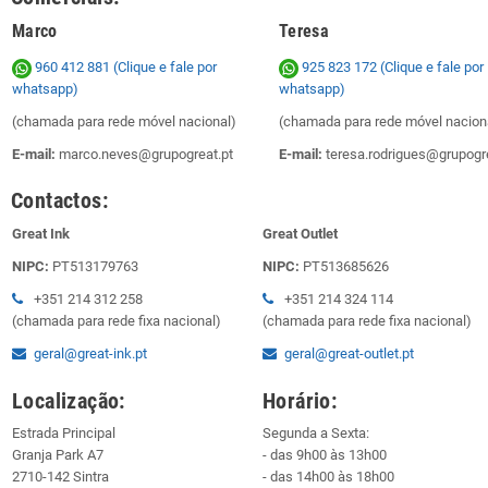
Marco
Teresa
960 412 881 (Clique e fale por
925 823 172
(Clique e fale por
whatsapp)
whatsapp)
(chamada para rede móvel nacional)
(chamada para rede móvel nacion
E-mail:
marco.neves@grupogreat.pt
E-mail:
teresa.rodrigues@grupogre
Contactos:
Great Ink
Great Outlet
NIPC:
PT513179763
NIPC:
PT513685626
+351 214 312 258
+351 214 324 114
(chamada para rede fixa nacional)
(chamada para rede fixa nacional)
geral@great-ink.pt
geral@great-outlet.pt
Localização:
Horário:
Estrada Principal
Segunda a Sexta:
Granja Park A7
- das 9h00 às 13h00
2710-142 Sintra
- das 14h00 às 18h00