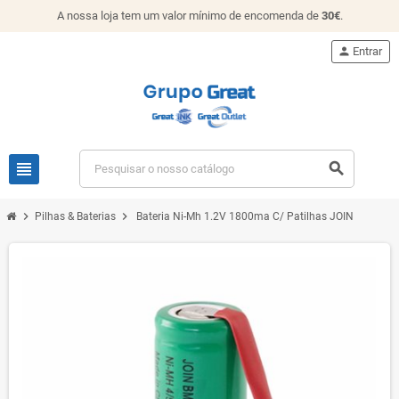
A nossa loja tem um valor mínimo de encomenda de
30€
.
person
Entrar
view_headline
search
chevron_right
chevron_right
Pilhas & Baterias
Bateria Ni-Mh 1.2V 1800ma C/ Patilhas JOIN