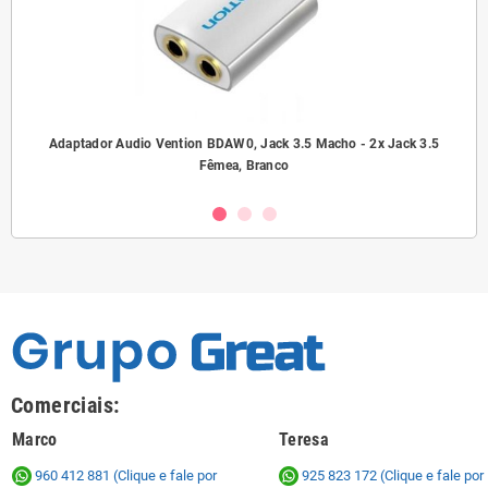
ho/
Adaptador Audio Vention BDAW0, Jack 3.5 Macho - 2x Jack 3.5
A
Fêmea, Branco
Comerciais:
Marco
Teresa
960 412 881 (Clique e fale por
925 823 172
(Clique e fale por