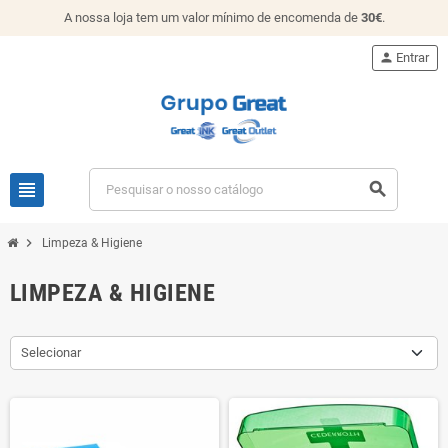
A nossa loja tem um valor mínimo de encomenda de
30€
.
person
Entrar
view_headline
search
chevron_right
Limpeza & Higiene
LIMPEZA & HIGIENE
Selecionar