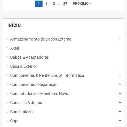
…
1
2
3
27
navigate_next
PRÓXIMO
INÍCIO
Armazenamento de Dados Externo
add
Axtel
Cabos & Adaptadores
Casa & Exterior
add
Componentes & Periféricos p\ Informática
add
Componentes / Reparação
add
Computadores e Monitores Novos
add
Consolas & Jogos
add
Consumiveis
add
Copa
add