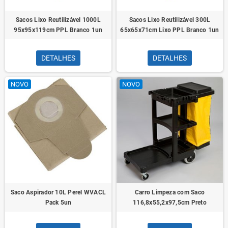
Sacos Lixo Reutilizável 1000L
Sacos Lixo Reutilizável 300L
95x95x119cm PPL Branco 1un
65x65x71cm Lixo PPL Branco 1un
DETALHES
DETALHES
NOVO
NOVO
Saco Aspirador 10L Perel WVACL
Carro Limpeza com Saco
Pack 5un
116,8x55,2x97,5cm Preto