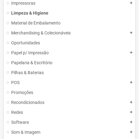
Impressoras
add
Limpeza & Higiene
Material de Embalamento
Merchandising & Colecionáveis
add
Oportunidades
Papel p/ Impressão
add
Papelaria & Escritório
Pilhas & Baterias
POS
add
Promoções
Recondicionados
add
Redes
add
Software
add
Som & Imagem
add