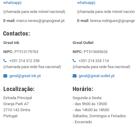
whatsapp)
whatsapp)
(chamada para rede móvel nacional)
(chamada para rede móvel nacion
E-mail:
marco.neves@grupogreat.pt
E-mail:
teresa.rodrigues@grupogre
Contactos:
Great Ink
Great Outlet
NIPC:
PT513179763
NIPC:
PT513685626
+351 214 312 258
+351 214 324 114
(chamada para rede fixa nacional)
(chamada para rede fixa nacional)
geral@great-ink.pt
geral@great-outlet.pt
Localização:
Horário:
Estrada Principal
Segunda a Sexta:
Granja Park A7
- das 9h00 às 13h00
2710-142 Sintra
- das 14h00 às 18h00
Portugal
Sábados, Domingos e Feriados:
- Encerrado