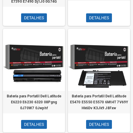
E7390 E7490 Dj1J0 0G74G
DETALHES
DETALHES
Bateria para Portatil Dell Latitude
Bateria para Portatil Dell Latitude
E6220 E6230 6320 08Pgng
E5470 E5550 E5570 6Mt4T 7V69Y
0J70W7 0Jwphf
Hk6Dv K3Jk9 J8Fxw
DETALHES
DETALHES