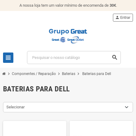
A nossa loja tem um valor mínimo de encomenda de
30€
.
person
Entrar
view_headline
search
chevron_right
chevron_right
chevron_right
Componentes / Reparação
Baterias
Baterias para Dell
BATERIAS PARA DELL
Selecionar