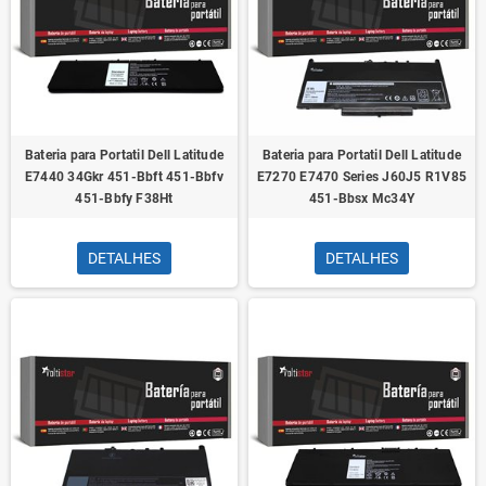
Bateria para Portatil Dell Latitude
Bateria para Portatil Dell Latitude
E7440 34Gkr 451-Bbft 451-Bbfv
E7270 E7470 Series J60J5 R1V85
451-Bbfy F38Ht
451-Bbsx Mc34Y
DETALHES
DETALHES