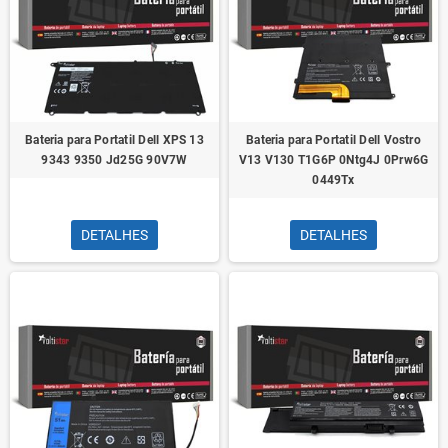
Bateria para Portatil Dell XPS 13
Bateria para Portatil Dell Vostro
9343 9350 Jd25G 90V7W
V13 V130 T1G6P 0Ntg4J 0Prw6G
0449Tx
DETALHES
DETALHES