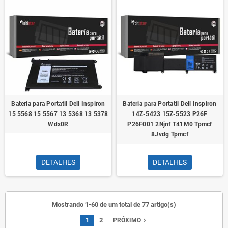
Bateria para Portatil Dell Inspiron
Bateria para Portatil Dell Inspiron
15 5568 15 5567 13 5368 13 5378
14Z-5423 15Z-5523 P26F
Wdx0R
P26F001 2Njnf T41M0 Tpmcf
8Jvdg Tpmcf
DETALHES
DETALHES
Mostrando 1-60 de um total de 77 artigo(s)
1
2
navigate_next
PRÓXIMO