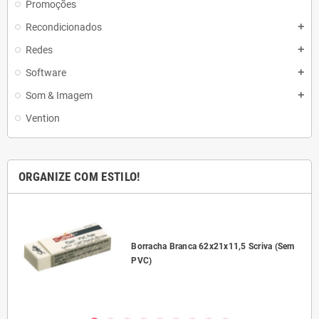
Promoções
Recondicionados
add
Redes
add
Software
add
Som & Imagem
add
Vention
ORGANIZE COM ESTILO!
l
Borracha Branca 62x21x11,5 Scriva (Sem
PVC)