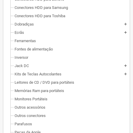
Conectores HDD para Samsung
Conectores HDD para Toshiba
Dobradiças
add
Ecrãs
add
Ferramentas
Fontes de alimentação
Inversor
Jack DC
add
Kits de Teclas Autocolantes
add
Leitores de CD / DVD para portáteis
Memórias Ram para portáteis
Monitores Portáteis
Outros acessórios
Outros conectores
Parafusos
Peças da Apple