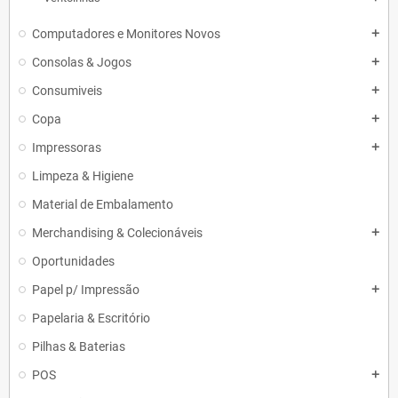
Computadores e Monitores Novos
add
Consolas & Jogos
add
Consumiveis
add
Copa
add
Impressoras
add
Limpeza & Higiene
Material de Embalamento
Merchandising & Colecionáveis
add
Oportunidades
Papel p/ Impressão
add
Papelaria & Escritório
Pilhas & Baterias
POS
add