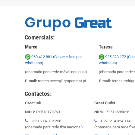
Comerciais:
Marco
Teresa
960 412 881 (Clique e fale por
925 823 172
(Cliq
whatsapp)
whatsapp)
(chamada para rede móvel nacional)
(chamada para rede 
E-mail:
marco.neves@grupogreat.pt
E-mail:
teresa.rodrig
Contactos:
Great Ink
Great Outlet
NIPC:
PT513179763
NIPC:
PT513685626
+351 214 312 258
+351 214 324 114
(chamada para rede fixa nacional)
(chamada para rede fixa