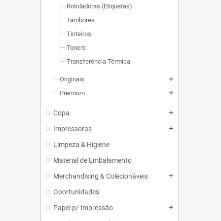
Rotuladoras (Etiquetas)
Tambores
Tinteiros
Toners
Transferência Térmica
Originais
add
Premium
add
Copa
add
Impressoras
add
Limpeza & Higiene
Material de Embalamento
Merchandising & Colecionáveis
add
Oportunidades
Papel p/ Impressão
add