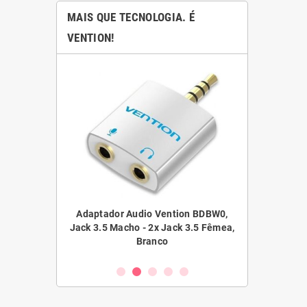
MAIS QUE TECNOLOGIA. É
VENTION!
ntion BDAW0,
Adaptador Audio Vention BDBW0,
Adaptador Au
ack 3.5 Fêmea,
Jack 3.5 Macho - 2x Jack 3.5 Fêmea,
Jack 3.5 Fê
Branco
10