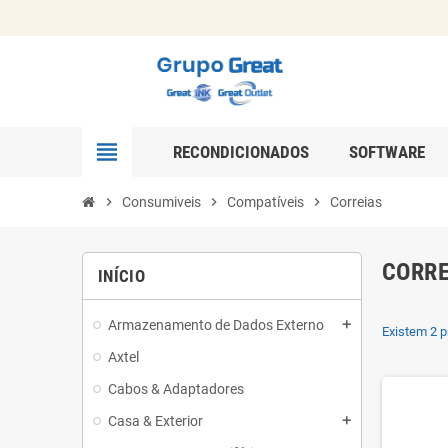
view_headline
RECONDICIONADOS
SOFTWARE
chevron_right
Consumiveis
chevron_right
Compatíveis
chevron_right
Correias
CORRE
INÍCIO
Armazenamento de Dados Externo
add
Existem 2 p
Axtel
Cabos & Adaptadores
Casa & Exterior
add