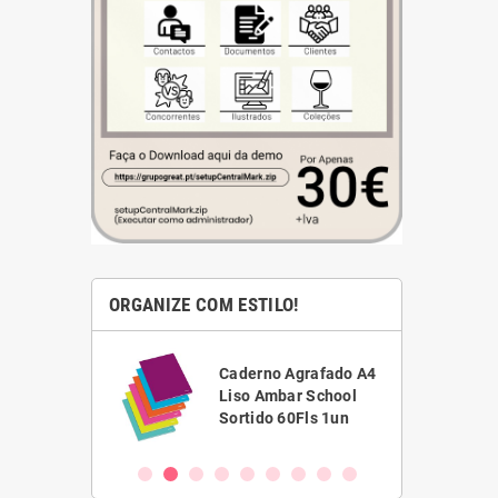
ORGANIZE COM ESTILO!
ha Branca
Caderno Agrafado A4
1,5 Scriva
Liso Ambar School
VC)
Sortido 60Fls 1un