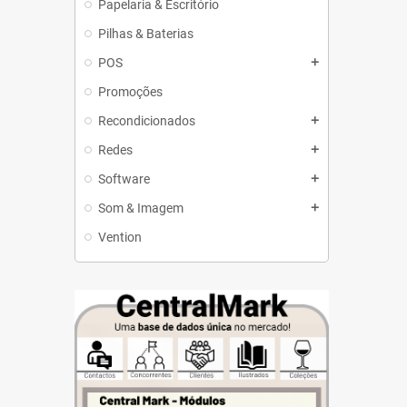
Papelaria & Escritório
Pilhas & Baterias
POS
add
Promoções
Recondicionados
add
Redes
add
Software
add
Som & Imagem
add
Vention