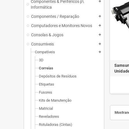
Componentes & Periféricos p\
add
Informática
Componentes / Reparação
add
Computadores e Monitores Novos
add
Consolas & Jogos
add
Consumiveis
add
Compatíveis
add
3D
Samsun
Correias
Unidade
Depósitos de Resíduos
Etiquetas
Fusores
Kits de Manutenção
Matricial
Mostrand
Reveladores
Rotuladoras (Cintas)