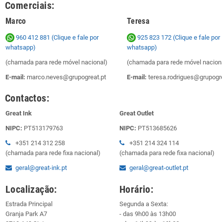
Comerciais:
Marco
Teresa
960 412 881 (Clique e fale por
925 823 172
(Clique e fale por
whatsapp)
whatsapp)
(chamada para rede móvel nacional)
(chamada para rede móvel nacion
E-mail:
marco.neves@grupogreat.pt
E-mail:
teresa.rodrigues@grupogre
Contactos:
Great Ink
Great Outlet
NIPC:
PT513179763
NIPC:
PT513685626
+351 214 312 258
+351 214 324 114
(chamada para rede fixa nacional)
(chamada para rede fixa nacional)
geral@great-ink.pt
geral@great-outlet.pt
Localização:
Horário:
Estrada Principal
Segunda a Sexta:
Granja Park A7
- das 9h00 às 13h00