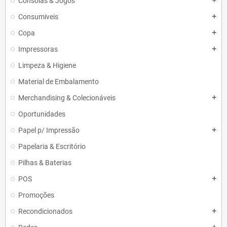
Consolas & Jogos
add
Consumiveis
add
Copa
add
Impressoras
add
Limpeza & Higiene
Material de Embalamento
Merchandising & Colecionáveis
add
Oportunidades
Papel p/ Impressão
add
Papelaria & Escritório
Pilhas & Baterias
POS
add
Promoções
Recondicionados
add