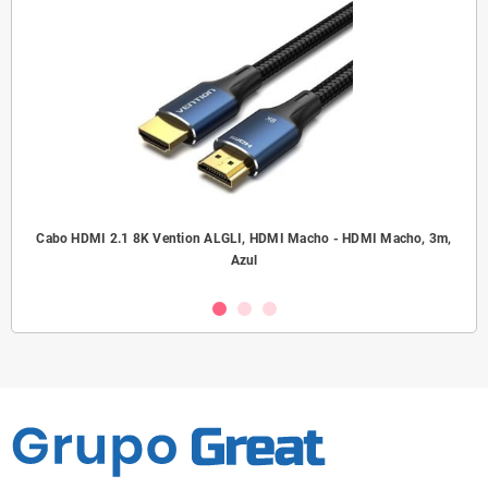
.5
Cabo HDMI 2.1 8K Vention ALGLI, HDMI Macho - HDMI Macho, 3m,
A
Azul