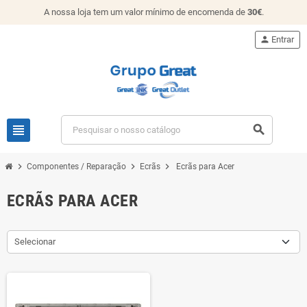
A nossa loja tem um valor mínimo de encomenda de
30€
.
person
Entrar
view_headline
search
chevron_right
chevron_right
chevron_right
Componentes / Reparação
Ecrãs
Ecrãs para Acer
ECRÃS PARA ACER
Selecionar