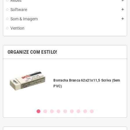
Redes
add
Software
add
Som & Imagem
add
Vention
ORGANIZE COM ESTILO!
l
Borracha Branca 62x21x11,5 Scriva (Sem
PVC)