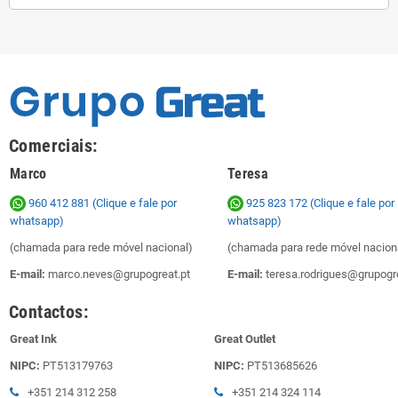
Comerciais:
Marco
Teresa
960 412 881 (Clique e fale por
925 823 172
(Clique e fale por
whatsapp)
whatsapp)
(chamada para rede móvel nacional)
(chamada para rede móvel nacion
E-mail:
marco.neves@grupogreat.pt
E-mail:
teresa.rodrigues@grupogre
Contactos:
Great Ink
Great Outlet
NIPC:
PT513179763
NIPC:
PT513685626
+351 214 312 258
+351 214 324 114