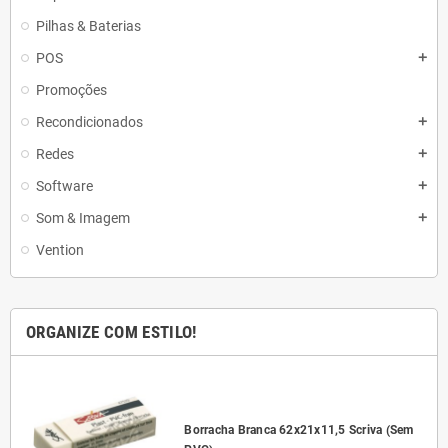
Pilhas & Baterias
POS
add
Promoções
Recondicionados
add
Redes
add
Software
add
Som & Imagem
add
Vention
ORGANIZE COM ESTILO!
l
Borracha Branca 62x21x11,5 Scriva (Sem