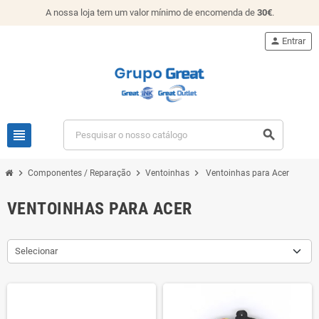
A nossa loja tem um valor mínimo de encomenda de
30€
.
person
Entrar
view_headline
search
chevron_right
chevron_right
chevron_right
Componentes / Reparação
Ventoinhas
Ventoinhas para Acer
VENTOINHAS PARA ACER
Selecionar