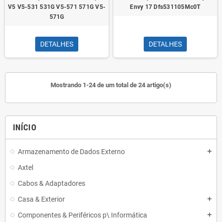
V5 V5-531 531G V5-571 571G V5-
Envy 17 Dfs531105Mc0T
571G
DETALHES
DETALHES
Mostrando 1-24 de um total de 24 artigo(s)
INÍCIO
Armazenamento de Dados Externo
add
Axtel
Cabos & Adaptadores
Casa & Exterior
add
Componentes & Periféricos p\ Informática
add