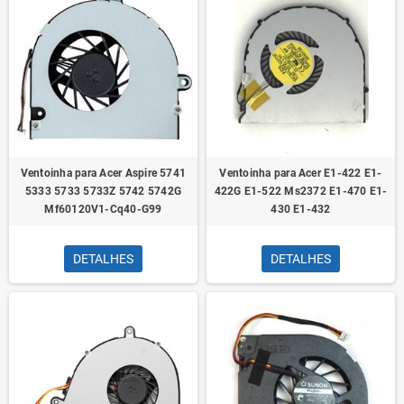
Ventoinha para Acer Aspire 5741
Ventoinha para Acer E1-422 E1-
5333 5733 5733Z 5742 5742G
422G E1-522 Ms2372 E1-470 E1-
Mf60120V1-Cq40-G99
430 E1-432
DETALHES
DETALHES