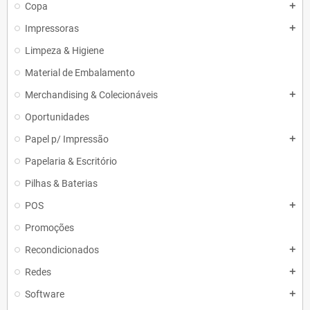
Copa
add
Impressoras
add
Limpeza & Higiene
Material de Embalamento
Merchandising & Colecionáveis
add
Oportunidades
Papel p/ Impressão
add
Papelaria & Escritório
Pilhas & Baterias
POS
add
Promoções
Recondicionados
add
Redes
add
Software
add