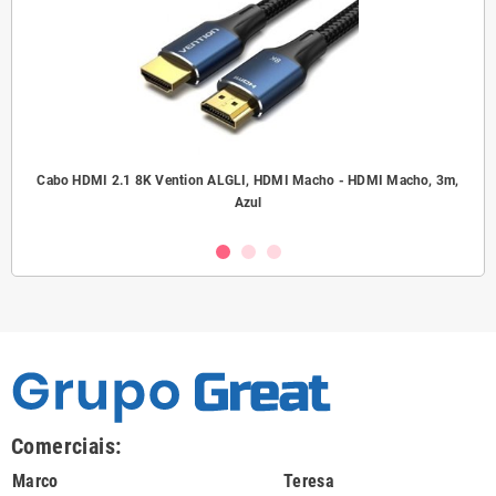
.5
Cabo HDMI 2.1 8K Vention ALGLI, HDMI Macho - HDMI Macho, 3m,
A
Azul
Comerciais:
Marco
Teresa