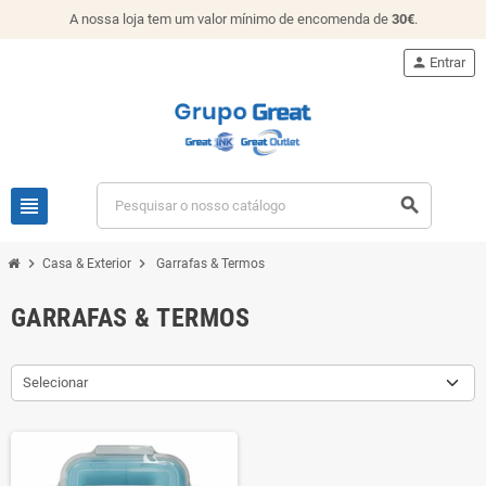
A nossa loja tem um valor mínimo de encomenda de
30€
.
person
Entrar
view_headline
search
chevron_right
chevron_right
Casa & Exterior
Garrafas & Termos
GARRAFAS & TERMOS
Selecionar