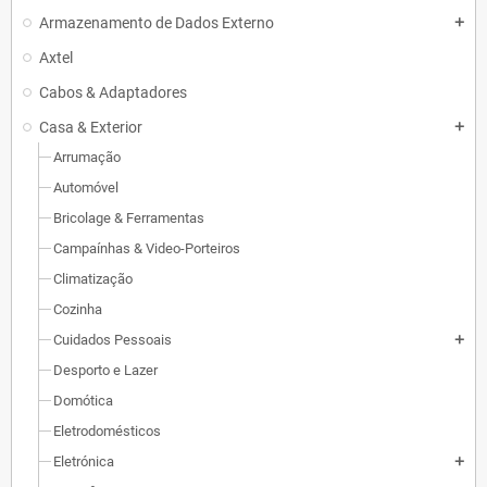
Armazenamento de Dados Externo
add
Axtel
Cabos & Adaptadores
Casa & Exterior
add
Arrumação
Automóvel
Bricolage & Ferramentas
Campaínhas & Video-Porteiros
Climatização
Cozinha
Cuidados Pessoais
add
Desporto e Lazer
Domótica
Eletrodomésticos
Eletrónica
add