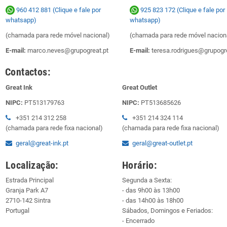
960 412 881 (Clique e fale por
925 823 172
(Clique e fale por
whatsapp)
whatsapp)
(chamada para rede móvel nacional)
(chamada para rede móvel nacion
E-mail:
marco.neves@grupogreat.pt
E-mail:
teresa.rodrigues@grupogre
Contactos:
Great Ink
Great Outlet
NIPC:
PT513179763
NIPC:
PT513685626
+351 214 312 258
+351 214 324 114
(chamada para rede fixa nacional)
(chamada para rede fixa nacional)
geral@great-ink.pt
geral@great-outlet.pt
Localização:
Horário:
Estrada Principal
Segunda a Sexta:
Granja Park A7
- das 9h00 às 13h00
2710-142 Sintra
- das 14h00 às 18h00
Portugal
Sábados, Domingos e Feriados:
- Encerrado