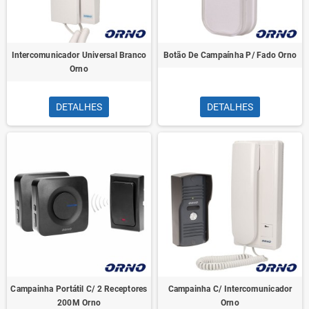
Intercomunicador Universal Branco
Botão De Campaínha P/ Fado Orno
Orno
DETALHES
DETALHES
Campainha Portátil C/ 2 Receptores
Campainha C/ Intercomunicador
200M Orno
Orno