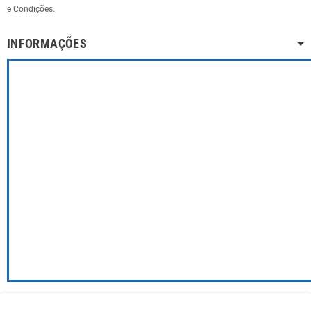
e Condições.
INFORMAÇÕES