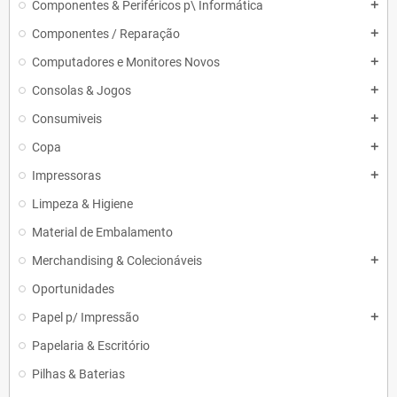
Componentes & Periféricos p\ Informática
add
Componentes / Reparação
add
Computadores e Monitores Novos
add
Consolas & Jogos
add
Consumiveis
add
Copa
add
Impressoras
add
Limpeza & Higiene
Material de Embalamento
Merchandising & Colecionáveis
add
Oportunidades
Papel p/ Impressão
add
Papelaria & Escritório
Pilhas & Baterias