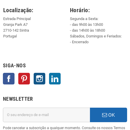
Localização:
Horário:
Estrada Principal
Segunda a Sexta:
Granja Park A7
- das 9h00 às 13h00
2710-142 Sintra
- das 14h00 às 18h00
Portugal
Sábados, Domingos e Feriados:
- Encerrado
SIGA-NOS
Facebook
Pinterest
Instagram
LinkedIn
NEWSLETTER
OK
Pode cancelar a subscrição a qualquer momento. Consulte os nossos Termos