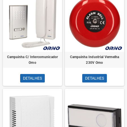
Campainha C/ Intercomunicador
Campainha Industrial Vermelha
Orno
230V Orno
DETALHES
DETALHES