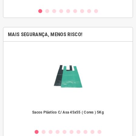
MAIS SEGURANÇA, MENOS RISCO!
dades
Sacos Plástico C/ Asa 45x55 ( Cores ) 5Kg