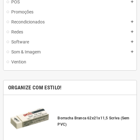
POS
add
Promoções
Recondicionados
add
Redes
add
Software
add
Som & Imagem
add
Vention
ORGANIZE COM ESTILO!
l
Borracha Branca 62x21x11,5 Scriva (Sem
PVC)