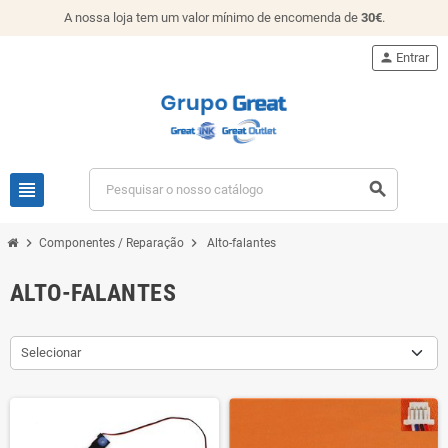
A nossa loja tem um valor mínimo de encomenda de
30€
.
person
Entrar
view_headline
search
chevron_right
chevron_right
Componentes / Reparação
Alto-falantes
ALTO-FALANTES
Selecionar