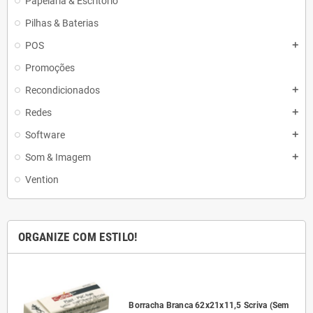
Papelaria & Escritório
Pilhas & Baterias
POS
add
Promoções
Recondicionados
add
Redes
add
Software
add
Som & Imagem
add
Vention
ORGANIZE COM ESTILO!
l
Borracha Branca 62x21x11,5 Scriva (Sem