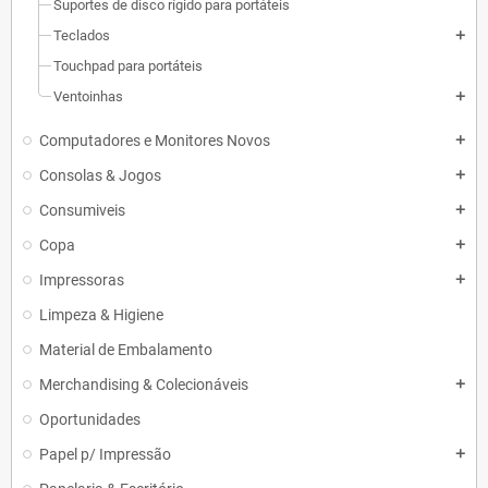
Suportes de disco rígido para portáteis
Teclados
add
Touchpad para portáteis
Ventoinhas
add
Computadores e Monitores Novos
add
Consolas & Jogos
add
Consumiveis
add
Copa
add
Impressoras
add
Limpeza & Higiene
Material de Embalamento
Merchandising & Colecionáveis
add
Oportunidades
Papel p/ Impressão
add