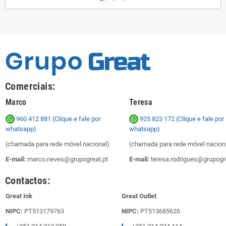
Comerciais:
Marco
Teresa
960 412 881 (Clique e fale por
925 823 172
(Clique e fale por
whatsapp)
whatsapp)
(chamada para rede móvel nacional)
(chamada para rede móvel nacion
E-mail:
marco.neves@grupogreat.pt
E-mail:
teresa.rodrigues@grupogre
Contactos:
Great Ink
Great Outlet
NIPC:
PT513179763
NIPC:
PT513685626