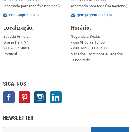
+351 214 312 258
+351 214 324 114
(chamada para rede fixa nacional)
(chamada para rede fixa nacional)
geral@great-ink.pt
geral@great-outlet.pt
Localização:
Horário:
Estrada Principal
Segunda a Sexta:
Granja Park A7
- das 9h00 às 13h00
2710-142 Sintra
- das 14h00 às 18h00
Portugal
Sábados, Domingos e Feriados:
- Encerrado
SIGA-NOS
Facebook
Pinterest
Instagram
LinkedIn
NEWSLETTER