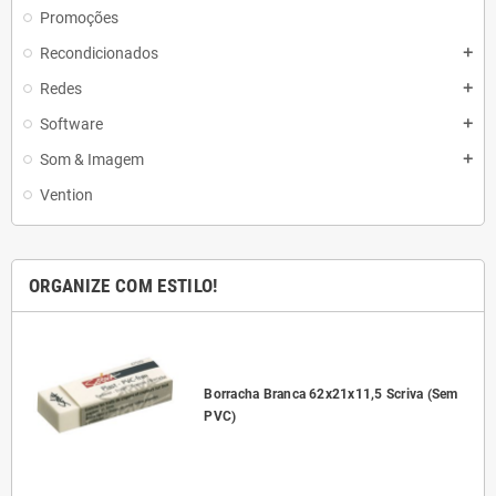
Promoções
Recondicionados
add
Redes
add
Software
add
Som & Imagem
add
Vention
ORGANIZE COM ESTILO!
l
Borracha Branca 62x21x11,5 Scriva (Sem
PVC)