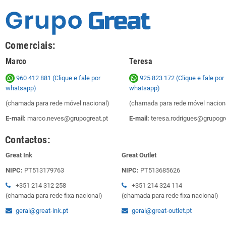
Comerciais:
Marco
Teresa
960 412 881 (Clique e fale por
925 823 172
(Clique e fale por
whatsapp)
whatsapp)
(chamada para rede móvel nacional)
(chamada para rede móvel nacion
E-mail:
marco.neves@grupogreat.pt
E-mail:
teresa.rodrigues@grupogre
Contactos:
Great Ink
Great Outlet
NIPC:
PT513179763
NIPC:
PT513685626
+351 214 312 258
+351 214 324 114
(chamada para rede fixa nacional)
(chamada para rede fixa nacional)
geral@great-ink.pt
geral@great-outlet.pt