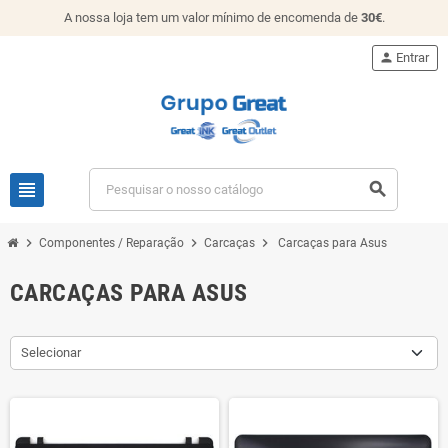
A nossa loja tem um valor mínimo de encomenda de
30€
.
person
Entrar
view_headline
search
chevron_right
chevron_right
chevron_right
Componentes / Reparação
Carcaças
Carcaças para Asus
CARCAÇAS PARA ASUS
Selecionar