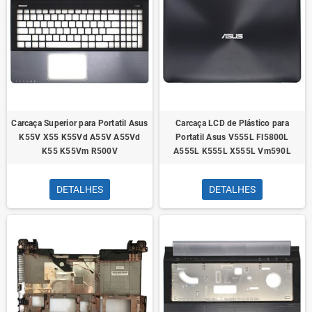
Carcaça Superior para Portatil Asus
Carcaça LCD de Plástico para
K55V X55 K55Vd A55V A55Vd
Portatil Asus V555L Fl5800L
K55 K55Vm R500V
A555L K555L X555L Vm590L
DETALHES
DETALHES