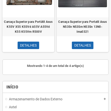
Carcaça Superior para Portátil Asus
Carcaça Superior para Portatil Asus
K55V X55 K55Vd A55V A55Vd
N53Sv N53Sm N53Sn 13N0-
K55 K55Vm R500V
Ima0321
DETALHES
DETALHES
Mostrando 1-4 de um total de 4 artigo(s)
INÍCIO
Armazenamento de Dados Externo
add
Axtel