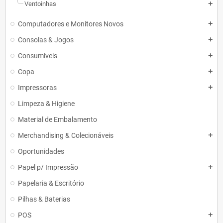
Ventoinhas
add
Computadores e Monitores Novos
add
Consolas & Jogos
add
Consumiveis
add
Copa
add
Impressoras
add
Limpeza & Higiene
Material de Embalamento
Merchandising & Colecionáveis
add
Oportunidades
Papel p/ Impressão
add
Papelaria & Escritório
Pilhas & Baterias
POS
add