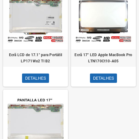
Ecrã LCD de 17.1" para Portátil
Ecrã 17" LED Apple MacBook Pro
LP171Wx2 Tl B2
LTN170Ct10-A05
DETALHES
DETALHES