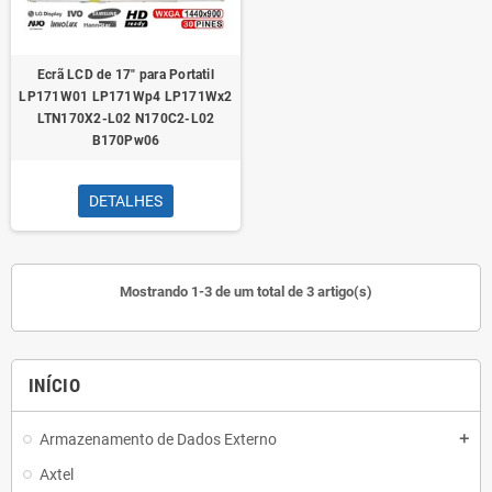
Ecrã LCD de 17" para Portatil
LP171W01 LP171Wp4 LP171Wx2
LTN170X2-L02 N170C2-L02
B170Pw06
DETALHES
Mostrando 1-3 de um total de 3 artigo(s)
INÍCIO
Armazenamento de Dados Externo
add
Axtel