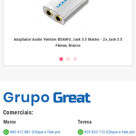
ho/
Adaptador Audio Vention BDAW0, Jack 3.5 Macho - 2x Jack 3.5
A
Fêmea, Branco
Comerciais:
Marco
Teresa
960 412 881 (Clique e fale por
925 823 172
(Clique e fale por