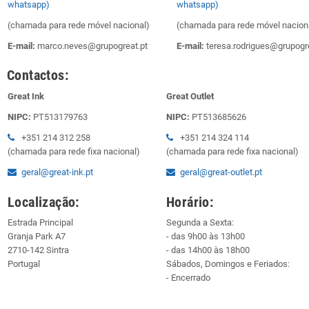
whatsapp)
whatsapp)
(chamada para rede móvel nacional)
(chamada para rede móvel nacion
E-mail:
marco.neves@grupogreat.pt
E-mail:
teresa.rodrigues@grupogre
Contactos:
Great Ink
Great Outlet
NIPC:
PT513179763
NIPC:
PT513685626
+351 214 312 258
+351 214 324 114
(chamada para rede fixa nacional)
(chamada para rede fixa nacional)
geral@great-ink.pt
geral@great-outlet.pt
Localização:
Horário:
Estrada Principal
Segunda a Sexta:
Granja Park A7
- das 9h00 às 13h00
2710-142 Sintra
- das 14h00 às 18h00
Portugal
Sábados, Domingos e Feriados:
- Encerrado