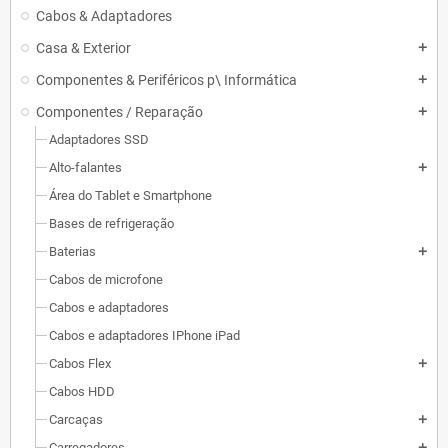
Cabos & Adaptadores
Casa & Exterior
add
Componentes & Periféricos p\ Informática
add
Componentes / Reparação
add
Adaptadores SSD
Alto-falantes
add
Área do Tablet e Smartphone
Bases de refrigeração
Baterias
add
Cabos de microfone
Cabos e adaptadores
Cabos e adaptadores IPhone iPad
Cabos Flex
add
Cabos HDD
Carcaças
add
Carregadores
add