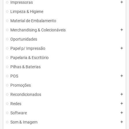
Impressoras
add
Limpeza & Higiene
Material de Embalamento
Merchandising & Colecionáveis
add
Oportunidades
Papel p/ Impressão
add
Papelaria & Escritório
Pilhas & Baterias
POS
add
Promoções
Recondicionados
add
Redes
add
Software
add
Som & Imagem
add