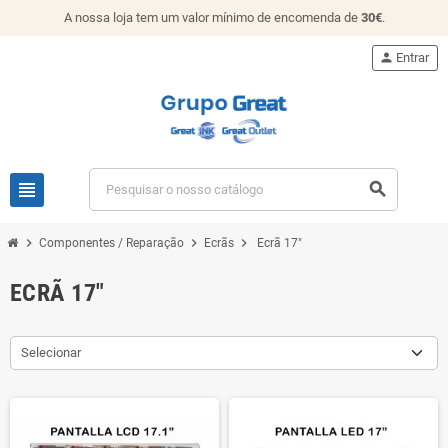
A nossa loja tem um valor mínimo de encomenda de
30€
.
person
Entrar
view_headline
search
chevron_right
chevron_right
chevron_right
Componentes / Reparação
Ecrãs
Ecrã 17"
ECRÃ 17"
Selecionar