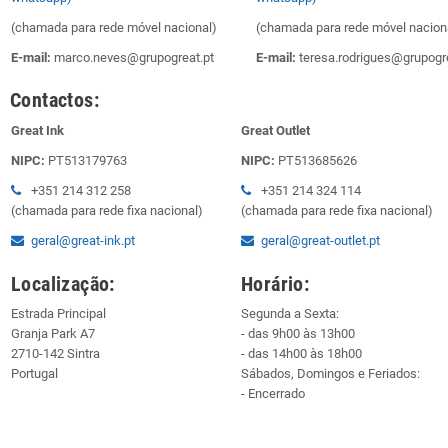
(chamada para rede móvel nacional)
(chamada para rede móvel nacion
E-mail:
marco.neves@grupogreat.pt
E-mail:
teresa.rodrigues@grupogre
Contactos:
Great Ink
Great Outlet
NIPC:
PT513179763
NIPC:
PT513685626
+351 214 312 258
+351 214 324 114
(chamada para rede fixa nacional)
(chamada para rede fixa nacional)
geral@great-ink.pt
geral@great-outlet.pt
Localização:
Horário:
Estrada Principal
Segunda a Sexta:
Granja Park A7
- das 9h00 às 13h00
2710-142 Sintra
- das 14h00 às 18h00
Portugal
Sábados, Domingos e Feriados:
- Encerrado