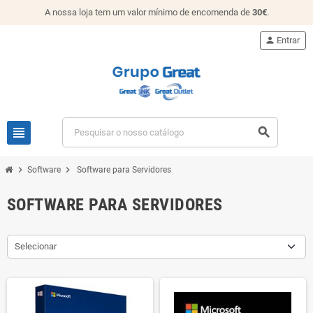
A nossa loja tem um valor mínimo de encomenda de
30€
.
person
Entrar
view_headline
search
chevron_right
chevron_right
Software
Software para Servidores
SOFTWARE PARA SERVIDORES
Selecionar