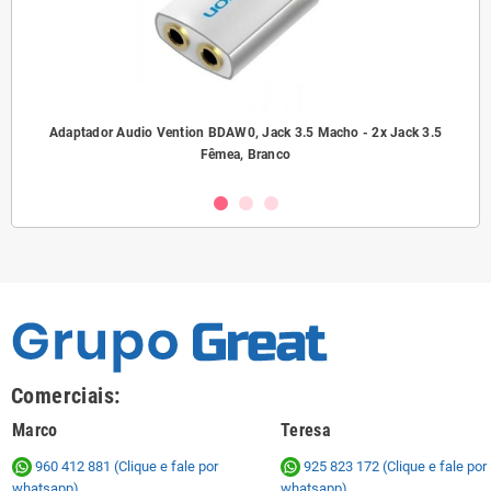
ho/
Adaptador Audio Vention BDAW0, Jack 3.5 Macho - 2x Jack 3.5
A
Fêmea, Branco
Comerciais:
Marco
Teresa
960 412 881 (Clique e fale por
925 823 172
(Clique e fale por
whatsapp)
whatsapp)