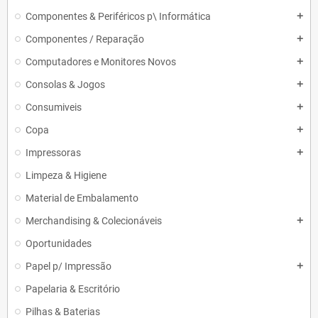
Componentes & Periféricos p\ Informática
add
Componentes / Reparação
add
Computadores e Monitores Novos
add
Consolas & Jogos
add
Consumiveis
add
Copa
add
Impressoras
add
Limpeza & Higiene
Material de Embalamento
Merchandising & Colecionáveis
add
Oportunidades
Papel p/ Impressão
add
Papelaria & Escritório
Pilhas & Baterias