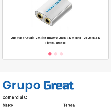
ho/
Adaptador Audio Vention BDAW0, Jack 3.5 Macho - 2x Jack 3.5
A
Fêmea, Branco
Comerciais:
Marco
Teresa