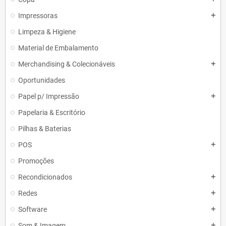
Impressoras
add
Limpeza & Higiene
Material de Embalamento
Merchandising & Colecionáveis
add
Oportunidades
Papel p/ Impressão
add
Papelaria & Escritório
Pilhas & Baterias
POS
add
Promoções
Recondicionados
add
Redes
add
Software
add
Som & Imagem
add