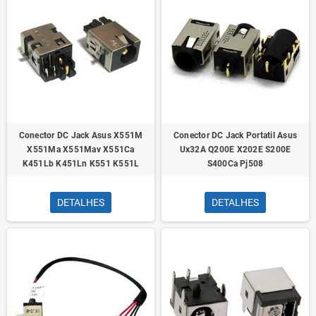
Conector DC Jack Asus X551M
Conector DC Jack Portatil Asus
X551Ma X551Mav X551Ca
Ux32A Q200E X202E S200E
K451Lb K451Ln K551 K551L
S400Ca Pj508
DETALHES
DETALHES