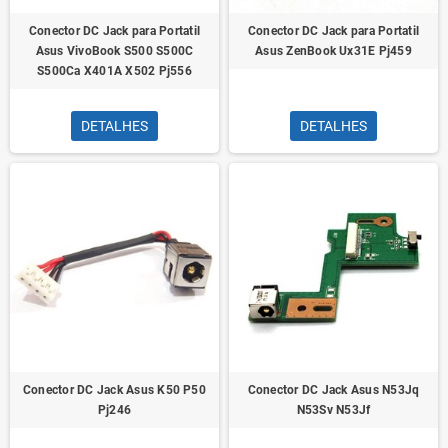
Conector DC Jack para Portatil
Conector DC Jack para Portatil
Asus VivoBook S500 S500C
Asus ZenBook Ux31E Pj459
S500Ca X401A X502 Pj556
DETALHES
DETALHES
Conector DC Jack Asus K50 P50
Conector DC Jack Asus N53Jq
Pj246
N53Sv N53Jf