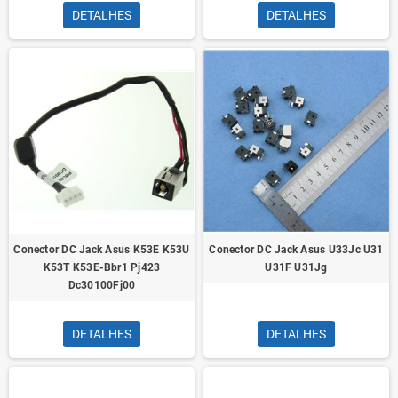
DETALHES
DETALHES
Conector DC Jack Asus K53E K53U
Conector DC Jack Asus U33Jc U31
K53T K53E-Bbr1 Pj423
U31F U31Jg
Dc30100Fj00
DETALHES
DETALHES