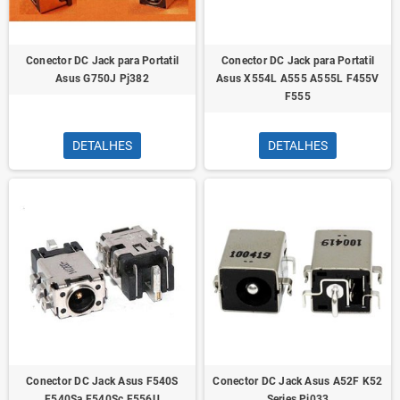
Conector DC Jack para Portatil
Conector DC Jack para Portatil
Asus G750J Pj382
Asus X554L A555 A555L F455V
F555
DETALHES
DETALHES
Conector DC Jack Asus F540S
Conector DC Jack Asus A52F K52
F540Sa F540Sc F556U
Series Pj033