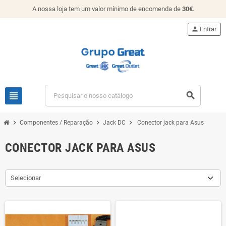
A nossa loja tem um valor mínimo de encomenda de
30€
.
person
Entrar
view_headline
search
chevron_right
chevron_right
chevron_right
Componentes / Reparação
Jack DC
Conector jack para Asus
CONECTOR JACK PARA ASUS
Selecionar