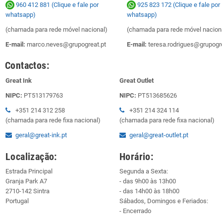
960 412 881 (Clique e fale por
925 823 172
(Clique e fale por
whatsapp)
whatsapp)
(chamada para rede móvel nacional)
(chamada para rede móvel nacion
E-mail:
marco.neves@grupogreat.pt
E-mail:
teresa.rodrigues@grupogre
Contactos:
Great Ink
Great Outlet
NIPC:
PT513179763
NIPC:
PT513685626
+351 214 312 258
+351 214 324 114
(chamada para rede fixa nacional)
(chamada para rede fixa nacional)
geral@great-ink.pt
geral@great-outlet.pt
Localização:
Horário:
Estrada Principal
Segunda a Sexta:
Granja Park A7
- das 9h00 às 13h00
2710-142 Sintra
- das 14h00 às 18h00
Portugal
Sábados, Domingos e Feriados:
- Encerrado