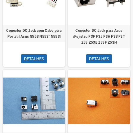
Conector DC Jack com Cabo para
Conector DC Jack para Asus
Portatil Asus N55S N55Sf N55Sl
/Fujistsu F3F F3J F3H F3S F3T
Z53 Z53E Z53F Z53H
DETALHES
DETALHES