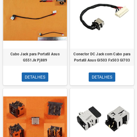
Cabo Jack para Portatil Asus
Conector DC Jack com Cabo para
G551Jk Pj889
Portatil Asus Gl503 Fx503 Gl703
DETALHES
DETALHES