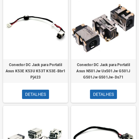
Conector DC Jack para Portatil
Conector DC Jack para Portatil
Asus K53E K53U K53T K53E-Bbr1
Asus N501Jw Ux501Jw G501J
Pj423
G501Jw G501Jw-Ds71
DETALHES
DETALHES