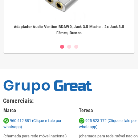
ho/
Adaptador Audio Vention BDAW0, Jack 3.5 Macho - 2x Jack 3.5
A
Fêmea, Branco
Comerciais:
Marco
Teresa
960 412 881 (Clique e fale por
925 823 172
(Clique e fale por
whatsapp)
whatsapp)
(chamada para rede móvel nacional)
(chamada para rede móvel nacion