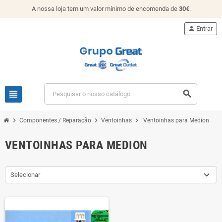
A nossa loja tem um valor mínimo de encomenda de
30€
.
person
Entrar
view_headline
search
chevron_right
chevron_right
chevron_right
Componentes / Reparação
Ventoinhas
Ventoinhas para Medion
VENTOINHAS PARA MEDION
Selecionar