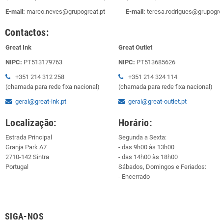
E-mail:
marco.neves@grupogreat.pt
E-mail:
teresa.rodrigues@grupogre
Contactos:
Great Ink
Great Outlet
NIPC:
PT513179763
NIPC:
PT513685626
+351 214 312 258
+351 214 324 114
(chamada para rede fixa nacional)
(chamada para rede fixa nacional)
geral@great-ink.pt
geral@great-outlet.pt
Localização:
Horário:
Estrada Principal
Segunda a Sexta:
Granja Park A7
- das 9h00 às 13h00
2710-142 Sintra
- das 14h00 às 18h00
Portugal
Sábados, Domingos e Feriados:
- Encerrado
SIGA-NOS