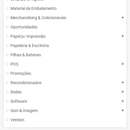
Material de Embalamento
Merchandising & Colecionáveis
add
Oportunidades
Papel p/ Impressão
add
Papelaria & Escritório
Pilhas & Baterias
POS
add
Promoções
Recondicionados
add
Redes
add
Software
add
Som & Imagem
add
Vention