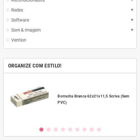
Recondicionados
Redes
add
Software
add
Som & Imagem
add
Vention
ORGANIZE COM ESTILO!
l
Borracha Branca 62x21x11,5 Scriva (Sem
PVC)