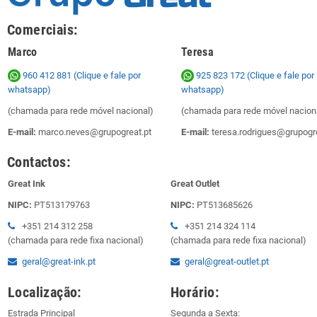
Comerciais:
Marco
Teresa
960 412 881 (Clique e fale por
925 823 172
(Clique e fale por
whatsapp)
whatsapp)
(chamada para rede móvel nacional)
(chamada para rede móvel nacion
E-mail:
marco.neves@grupogreat.pt
E-mail:
teresa.rodrigues@grupogre
Contactos:
Great Ink
Great Outlet
NIPC:
PT513179763
NIPC:
PT513685626
+351 214 312 258
+351 214 324 114
(chamada para rede fixa nacional)
(chamada para rede fixa nacional)
geral@great-ink.pt
geral@great-outlet.pt
Localização:
Horário:
Estrada Principal
Segunda a Sexta: