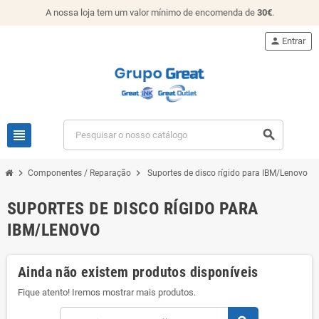
A nossa loja tem um valor mínimo de encomenda de
30€
.
person
Entrar
view_headline
search
chevron_right
chevron_right
Componentes / Reparação
Suportes de disco rígido para IBM/Lenovo
SUPORTES DE DISCO RÍGIDO PARA
IBM/LENOVO
Ainda não existem produtos disponíveis
Fique atento! Iremos mostrar mais produtos.