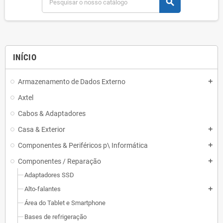
search
INÍCIO
Armazenamento de Dados Externo
add
Axtel
Cabos & Adaptadores
Casa & Exterior
add
Componentes & Periféricos p\ Informática
add
Componentes / Reparação
add
Adaptadores SSD
Alto-falantes
add
Área do Tablet e Smartphone
Bases de refrigeração