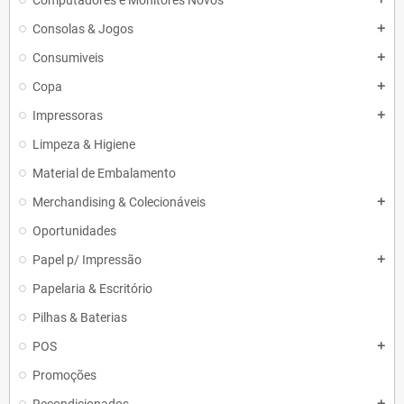
Computadores e Monitores Novos
Consolas & Jogos
add
Consumiveis
add
Copa
add
Impressoras
add
Limpeza & Higiene
Material de Embalamento
Merchandising & Colecionáveis
add
Oportunidades
Papel p/ Impressão
add
Papelaria & Escritório
Pilhas & Baterias
POS
add
Promoções
add