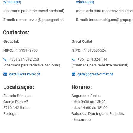
whatsapp)
whatsapp)
(chamada para rede móvel nacional)
(chamada para rede móvel nacion
E-mail:
marco.neves@grupogreat.pt
E-mail:
teresa.rodrigues@grupogre
Contactos:
Great Ink
Great Outlet
NIPC:
PT513179763
NIPC:
PT513685626
+351 214 312 258
+351 214 324 114
(chamada para rede fixa nacional)
(chamada para rede fixa nacional)
geral@great-ink.pt
geral@great-outlet.pt
Localização:
Horário:
Estrada Principal
Segunda a Sexta:
Granja Park A7
- das 9h00 às 13h00
2710-142 Sintra
- das 14h00 às 18h00
Portugal
Sábados, Domingos e Feriados:
- Encerrado