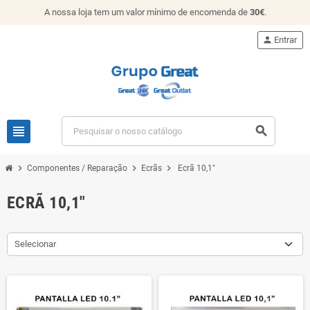
A nossa loja tem um valor mínimo de encomenda de
30€
.
person
Entrar
view_headline
search
chevron_right
chevron_right
chevron_right
Componentes / Reparação
Ecrãs
Ecrã 10,1"
ECRÃ 10,1"
Selecionar