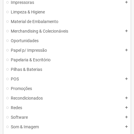
Impressoras
add
Limpeza & Higiene
Material de Embalamento
Merchandising & Colecionáveis
add
Oportunidades
Papel p/ Impressão
add
Papelaria & Escritório
Pilhas & Baterias
POS
add
Promoções
Recondicionados
add
Redes
add
Software
add
Som & Imagem
add