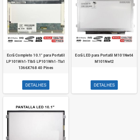
Ecrã Completo 10.1" para Portatil
Ecrã LED para Portatil M101Nwt4
LP101Wh1-Tlb5 LP101Wh1-Tla1
M101Nwt2
1366X768 40 Pines
DETALHES
DETALHES