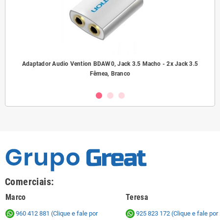
ho/
Adaptador Audio Vention BDAW0, Jack 3.5 Macho - 2x Jack 3.5
A
Fêmea, Branco
Comerciais:
Marco
Teresa
960 412 881 (Clique e fale por
925 823 172
(Clique e fale por