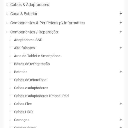
Cabos & Adaptadores
Casa & Exterior
add
Componentes & Periféricos p\ Informática
add
Componentes / Reparação
add
Adaptadores SSD
Alto-falantes
add
Área do Tablet e Smartphone
Bases de refrigeração
Baterias
add
Cabos de microfone
Cabos e adaptadores
Cabos e adaptadores IPhone iPad
Cabos Flex
add
Cabos HDD
Carcaças
add
Carregadores
add