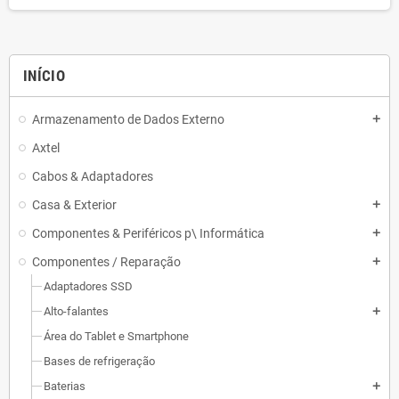
INÍCIO
Armazenamento de Dados Externo
add
Axtel
Cabos & Adaptadores
Casa & Exterior
add
Componentes & Periféricos p\ Informática
add
Componentes / Reparação
add
Adaptadores SSD
Alto-falantes
add
Área do Tablet e Smartphone
Bases de refrigeração
Baterias
add