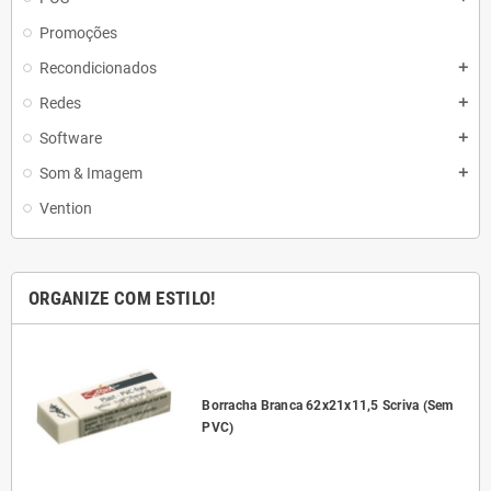
Promoções
Recondicionados
add
Redes
add
Software
add
Som & Imagem
add
Vention
ORGANIZE COM ESTILO!
l
Borracha Branca 62x21x11,5 Scriva (Sem
PVC)