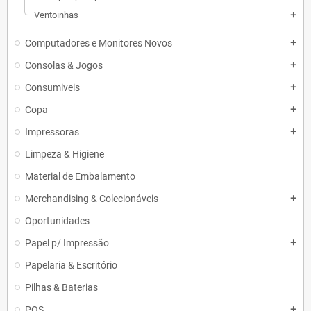
Ventoinhas
add
Computadores e Monitores Novos
add
Consolas & Jogos
add
Consumiveis
add
Copa
add
Impressoras
add
Limpeza & Higiene
Material de Embalamento
Merchandising & Colecionáveis
add
Oportunidades
Papel p/ Impressão
add
Papelaria & Escritório
Pilhas & Baterias
POS
add