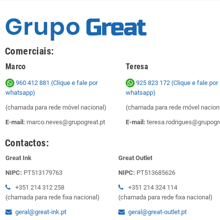
Comerciais:
Marco
Teresa
960 412 881 (Clique e fale por
925 823 172
(Clique e fale por
whatsapp)
whatsapp)
(chamada para rede móvel nacional)
(chamada para rede móvel nacion
E-mail:
marco.neves@grupogreat.pt
E-mail:
teresa.rodrigues@grupogre
Contactos:
Great Ink
Great Outlet
NIPC:
PT513179763
NIPC:
PT513685626
+351 214 312 258
+351 214 324 114
(chamada para rede fixa nacional)
(chamada para rede fixa nacional)
geral@great-ink.pt
geral@great-outlet.pt