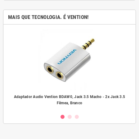
MAIS QUE TECNOLOGIA. É VENTION!
ho/
Adaptador Audio Vention BDAW0, Jack 3.5 Macho - 2x Jack 3.5
A
Fêmea, Branco