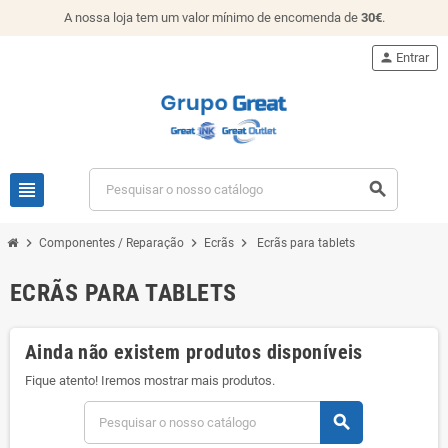
A nossa loja tem um valor mínimo de encomenda de
30€
.
person
Entrar
view_headline
search
chevron_right
chevron_right
chevron_right
Componentes / Reparação
Ecrãs
Ecrãs para tablets
ECRÃS PARA TABLETS
Ainda não existem produtos disponíveis
Fique atento! Iremos mostrar mais produtos.
search