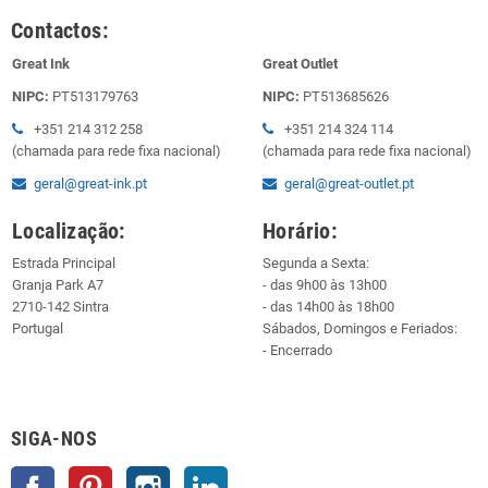
Contactos:
Great Ink
Great Outlet
NIPC:
PT513179763
NIPC:
PT513685626
+351 214 312 258
+351 214 324 114
(chamada para rede fixa nacional)
(chamada para rede fixa nacional)
geral@great-ink.pt
geral@great-outlet.pt
Localização:
Horário:
Estrada Principal
Segunda a Sexta:
Granja Park A7
- das 9h00 às 13h00
2710-142 Sintra
- das 14h00 às 18h00
Portugal
Sábados, Domingos e Feriados:
- Encerrado
SIGA-NOS
Facebook
Pinterest
Instagram
LinkedIn