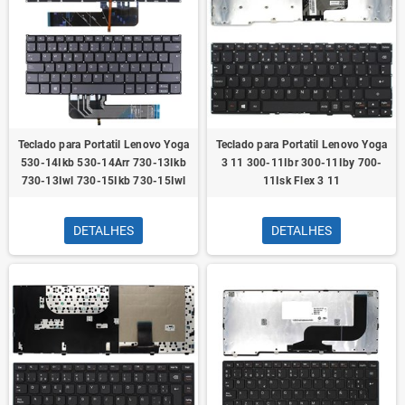
Teclado para Portatil Lenovo Yoga
Teclado para Portatil Lenovo Yoga
530-14Ikb 530-14Arr 730-13Ikb
3 11 300-11Ibr 300-11Iby 700-
730-13Iwl 730-15Ikb 730-15Iwl
11Isk Flex 3 11
DETALHES
DETALHES