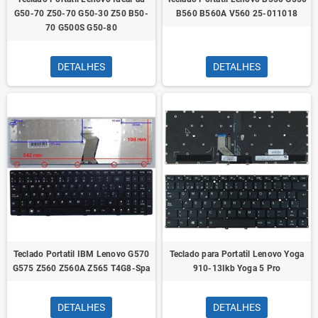
G50-70 Z50-70 G50-30 Z50 B50-
B560 B560A V560 25-011018
70 G500S G50-80
DETALHES
DETALHES
Teclado Portatil IBM Lenovo G570
Teclado para Portatil Lenovo Yoga
G575 Z560 Z560A Z565 T4G8-Spa
910-13Ikb Yoga 5 Pro
DETALHES
DETALHES