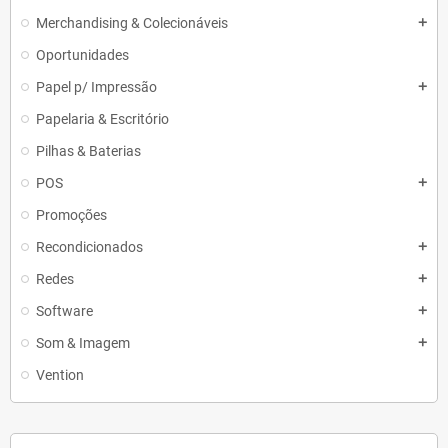
Merchandising & Colecionáveis
add
Oportunidades
Papel p/ Impressão
add
Papelaria & Escritório
Pilhas & Baterias
POS
add
Promoções
Recondicionados
add
Redes
add
Software
add
Som & Imagem
add
Vention