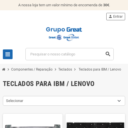
A nossa loja tem um valor mínimo de encomenda de
30€
.
person
Entrar
view_headline
search
chevron_right
chevron_right
chevron_right
Componentes / Reparação
Teclados
Teclados para IBM / Lenovo
TECLADOS PARA IBM / LENOVO
Selecionar