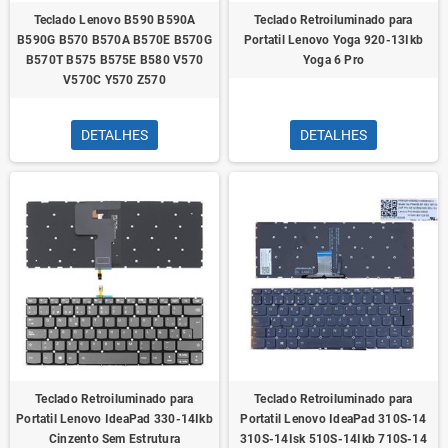
Teclado Lenovo B590 B590A
Teclado Retroiluminado para
B590G B570 B570A B570E B570G
Portatil Lenovo Yoga 920-13Ikb
B570T B575 B575E B580 V570
Yoga 6 Pro
V570C Y570 Z570
DETALHES
DETALHES
Teclado Retroiluminado para
Teclado Retroiluminado para
Portatil Lenovo IdeaPad 330-14Ikb
Portatil Lenovo IdeaPad 310S-14
Cinzento Sem Estrutura
310S-14Isk 510S-14Ikb 710S-14