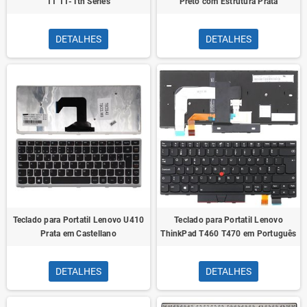
11 11-Tth Series
Preto com Estrutura Prata
DETALHES
DETALHES
Teclado para Portatil Lenovo U410
Teclado para Portatil Lenovo
Prata em Castellano
ThinkPad T460 T470 em Português
DETALHES
DETALHES