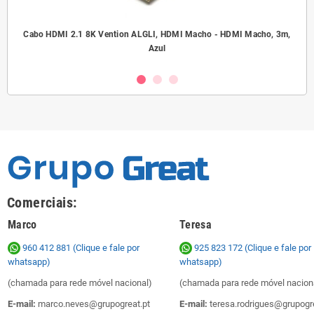
.5
Cabo HDMI 2.1 8K Vention ALGLI, HDMI Macho - HDMI Macho, 3m,
A
Azul
Comerciais:
Marco
Teresa
960 412 881 (Clique e fale por
925 823 172
(Clique e fale por
whatsapp)
whatsapp)
(chamada para rede móvel nacional)
(chamada para rede móvel nacion
E-mail:
marco.neves@grupogreat.pt
E-mail:
teresa.rodrigues@grupogre