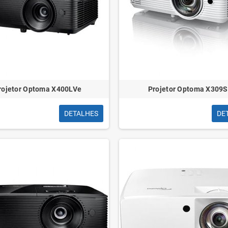
rojetor Optoma X400LVe
Projetor Optoma X309
DETALHES
DE