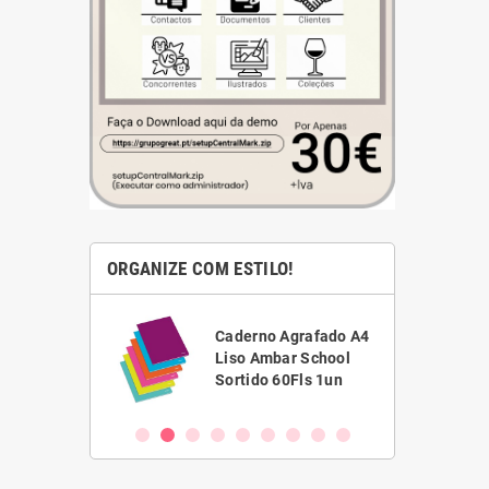
ORGANIZE COM ESTILO!
ha Branca
Caderno Agrafado A4
1,5 Scriva
Liso Ambar School
VC)
Sortido 60Fls 1un