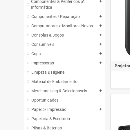
Componentes & Periféricos p\
add
Informática
Componentes / Reparação
add
Computadores e Monitores Novos
add
Consolas & Jogos
add
Consumiveis
add
Copa
add
Impressoras
add
Projeto
Limpeza & Higiene
Material de Embalamento
Merchandising & Colecionáveis
add
Oportunidades
Papel p/ Impressão
add
Papelaria & Escritório
Pilhas & Baterias