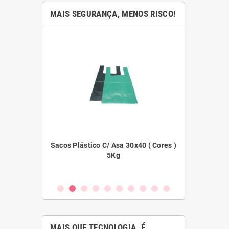
MAIS SEGURANÇA, MENOS RISCO!
45x55 ( Cores )
Sacos Plástico C/ Asa 30x40 ( Cores )
Filme E
5Kg
MAIS QUE TECNOLOGIA. É