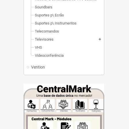
Soundbars
Suportes p\ Ecrãs
Suportes p\ Instrumentos
Telecomandos
Televisores
add
VHS
Videoconferência
Vention