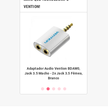
VENTION!
ntion ALGLI,
Adaptador Audio Vention BDAW0,
Adaptador Au
cho, 3m, Azul
Jack 3.5 Macho - 2x Jack 3.5 Fêmea,
Jack 3.5 Macho
Branco