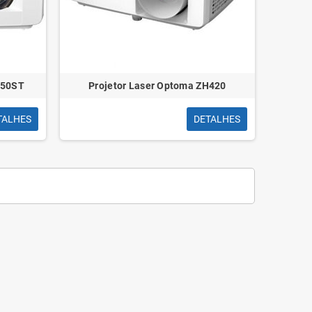
350ST
Projetor Laser Optoma ZH420
TALHES
DETALHES