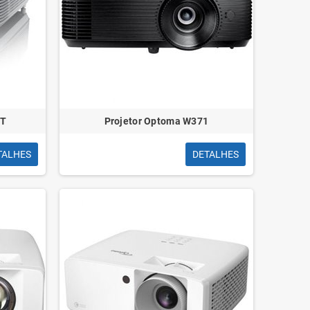
ST
Projetor Optoma W371
TALHES
DETALHES