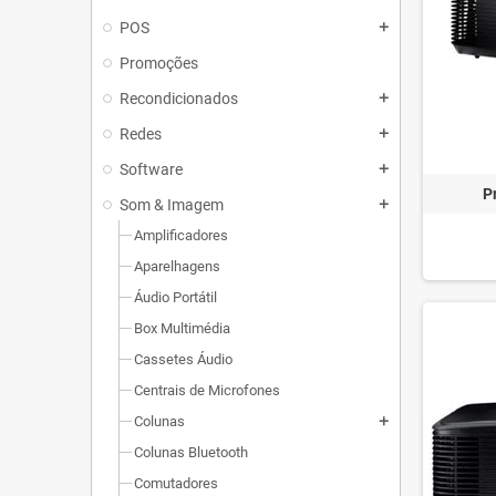
POS
add
Promoções
Recondicionados
add
Redes
add
Software
add
P
Som & Imagem
add
Amplificadores
Aparelhagens
Áudio Portátil
Box Multimédia
Cassetes Áudio
Centrais de Microfones
Colunas
add
Colunas Bluetooth
Comutadores