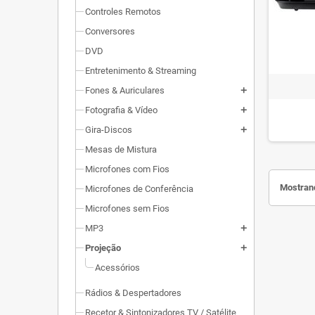
Controles Remotos
Conversores
DVD
Entretenimento & Streaming
Fones & Auriculares
add
Fotografia & Vídeo
add
Gira-Discos
add
Mesas de Mistura
Microfones com Fios
Mostrand
Microfones de Conferência
Microfones sem Fios
MP3
add
Projeção
add
Acessórios
Rádios & Despertadores
Recetor & Sintonizadores TV / Satélite