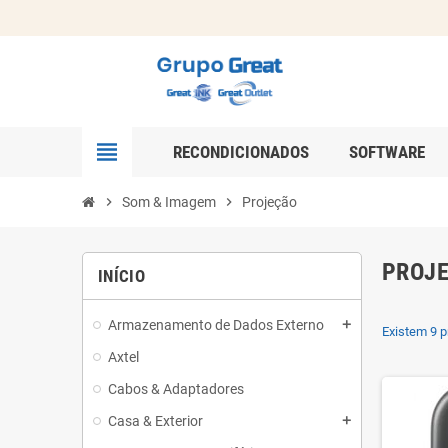
view_headline
RECONDICIONADOS
SOFTWARE
chevron_right
Som & Imagem
chevron_right
Projeção
PROJ
INÍCIO
Armazenamento de Dados Externo
add
Existem 9 p
Axtel
Cabos & Adaptadores
Casa & Exterior
add