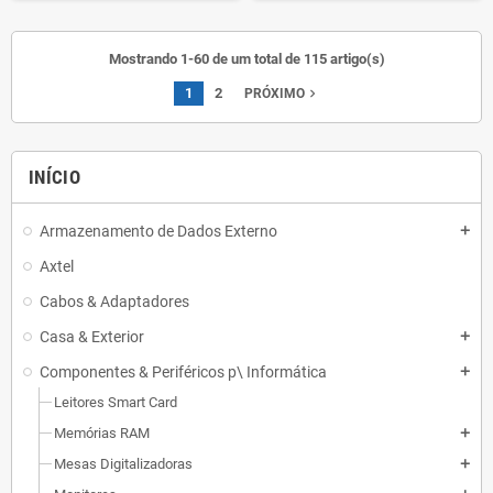
Mostrando 1-60 de um total de 115 artigo(s)
1
2
navigate_next
PRÓXIMO
INÍCIO
Armazenamento de Dados Externo
add
Axtel
Cabos & Adaptadores
Casa & Exterior
add
Componentes & Periféricos p\ Informática
add
Leitores Smart Card
Memórias RAM
add
Mesas Digitalizadoras
add