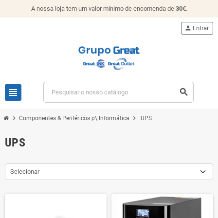
A nossa loja tem um valor mínimo de encomenda de
30€
.
person
Entrar
view_headline
search
chevron_right
chevron_right
Componentes & Periféricos p\ Informática
UPS
UPS
Selecionar