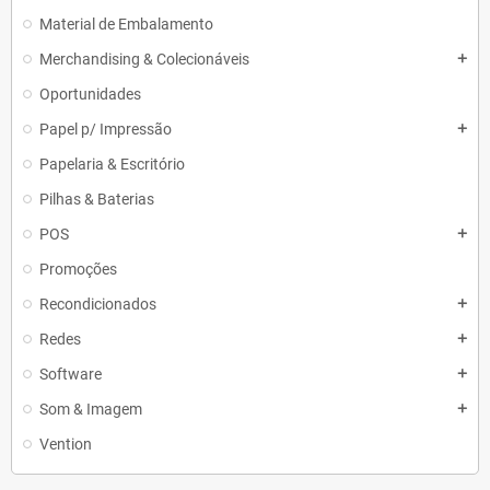
Material de Embalamento
Merchandising & Colecionáveis
add
Oportunidades
Papel p/ Impressão
add
Papelaria & Escritório
Pilhas & Baterias
POS
add
Promoções
Recondicionados
add
Redes
add
Software
add
Som & Imagem
add
Vention