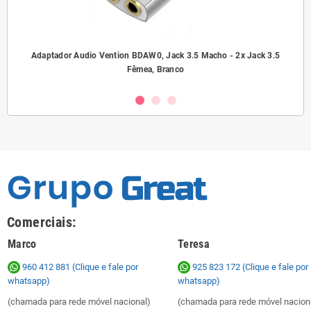
ho/
Adaptador Audio Vention BDAW0, Jack 3.5 Macho - 2x Jack 3.5
A
Fêmea, Branco
Comerciais:
Marco
Teresa
960 412 881 (Clique e fale por
925 823 172
(Clique e fale por
whatsapp)
whatsapp)
(chamada para rede móvel nacional)
(chamada para rede móvel nacion