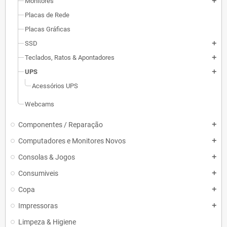
Monitores
add
Placas de Rede
Placas Gráficas
SSD
add
Teclados, Ratos & Apontadores
add
UPS
add
Acessórios UPS
Webcams
Componentes / Reparação
add
Computadores e Monitores Novos
add
Consolas & Jogos
add
Consumiveis
add
Copa
add
Impressoras
add
Limpeza & Higiene