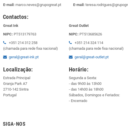
E-mail:
marco.neves@grupogreat.pt
E-mail:
teresa.rodrigues@grupogre
Contactos:
Great Ink
Great Outlet
NIPC:
PT513179763
NIPC:
PT513685626
+351 214 312 258
+351 214 324 114
(chamada para rede fixa nacional)
(chamada para rede fixa nacional)
geral@great-ink.pt
geral@great-outlet.pt
Localização:
Horário:
Estrada Principal
Segunda a Sexta:
Granja Park A7
- das 9h00 às 13h00
2710-142 Sintra
- das 14h00 às 18h00
Portugal
Sábados, Domingos e Feriados:
- Encerrado
SIGA-NOS